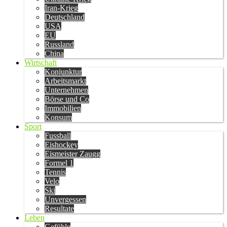
Iran-Krieg
Deutschland
USA
EU
Russland
China
Wirtschaft
Konjunktur
Arbeitsmarkt
Unternehmen
Börse und Co
Immobilien
Konsum
Sport
Fussball
Eishockey
Eismeister Zaugg
Formel 1
Tennis
Velo
Ski
Unvergessen
Resultate
Leben
Gefühle