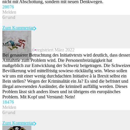
nicht mit Abschottung, sondern mit neuen Denkwegen.
280
76
Melden
Zum Kommentar
Miloux99
17.05.2026 11:16
registriert März 2022
Beitrag melden
Bei genauerer Betrachtung des Initiativtexts wird deutlich, dass desse
Annahme zum Problem wird. Die Personenfreizügigkeit hat
maßgeblich zur Entwicklung der Schweiz beigetragen. Die Schweize
Bevölkerung wird mittelfristig sowieso rückläufig sein. Wieso sollen
wir uns mit einer wenig durchdachten Initiative à la Brexit selbst ein
Bein stellen? Wegen der Kriminalität ein Ja? Es sind die befristet und
illegal anwesenden Ausländer, die kriminell auffällig werden. Dieses
Problem lässt sich anders lösen und ist übrigens ein europäisches
Problem. Mit Kopf und Verstand: Nein!
184
76
Melden
Zum Kommentar