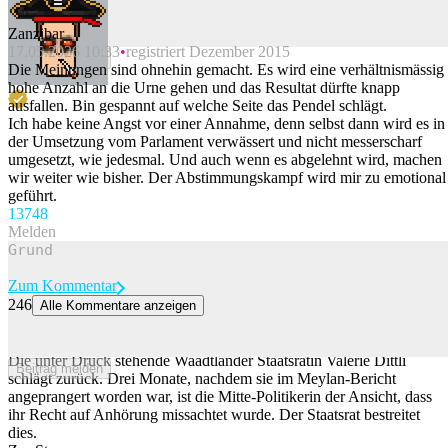
Zanzibar
17.05.2026 10:33
registriert Dezember 2015
Beitrag melden
Die Meinungen sind ohnehin gemacht. Es wird eine verhältnismässig
hohe Anzahl an die Urne gehen und das Resultat dürfte knapp
ausfallen. Bin gespannt auf welche Seite das Pendel schlägt.
Ich habe keine Angst vor einer Annahme, denn selbst dann wird es in
der Umsetzung vom Parlament verwässert und nicht messerscharf
umgesetzt, wie jedesmal. Und auch wenn es abgelehnt wird, machen
wir weiter wie bisher. Der Abstimmungskampf wird mir zu emotional
geführt.
137
48
Melden
Zum Kommentar
246
Alle Kommentare anzeigen
Valérie Dittli schlägt zurück: Waadtländer Regierung soll gewisse
Rechte missachtet haben
Die unter Druck stehende Waadtländer Staatsrätin Valérie Dittli
Beitrag melden
schlägt zurück. Drei Monate, nachdem sie im Meylan-Bericht
angeprangert worden war, ist die Mitte-Politikerin der Ansicht, dass
ihr Recht auf Anhörung missachtet wurde. Der Staatsrat bestreitet
dies.