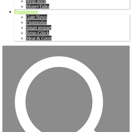
Wein doch
MoneyTalks
Promotionen
Gute News
Flugmodus
Smart gespart
Reise-Glück
Meat & Greet