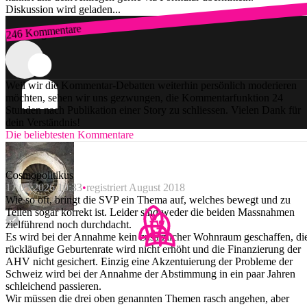
Diskussion wird geladen...
246 Kommentare
Zum Login
Weil wir die Kommentar-Debatten weiterhin persönlich moderieren
möchten, sehen wir uns gezwungen, die Kommentarfunktion 24
Stunden nach Publikation einer Story zu schliessen. Vielen Dank für
dein Verständnis!
Die beliebtesten Kommentare
Cosmopolitikus
17.05.2026 10:33
registriert August 2018
Wie so oft, bringt die SVP ein Thema auf, welches bewegt und zu
Teilen sogar korrekt ist. Leider sind weder die beiden Massnahmen
zielführend noch durchdacht.
Es wird bei der Annahme kein zusätzlicher Wohnraum geschaffen, di
rückläufige Geburtenrate wird nicht erhöht und die Finanzierung der
AHV nicht gesichert. Einzig eine Akzentuierung der Probleme der
Schweiz wird bei der Annahme der Abstimmung in ein paar Jahren
schleichend passieren.
Wir müssen die drei oben genannten Themen rasch angehen, aber