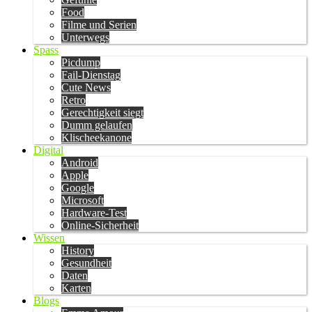
Food
Filme und Serien
Unterwegs
Spass
Picdump
Fail-Dienstag
Cute News
Retro
Gerechtigkeit siegt
Dumm gelaufen
Klischeekanone
Digital
Android
Apple
Google
Microsoft
Hardware-Test
Online-Sicherheit
Wissen
History
Gesundheit
Daten
Karten
Blogs