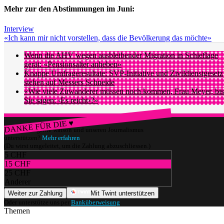
Mehr zur den Abstimmungen im Juni:
Interview
«Ich kann mir nicht vorstellen, dass die Bevölkerung das möchte»
Wenn die AHV wegen ausbleibender Migration in Schieflage
gerät: «Pensionsalter anheben»
Knappe Umfrageresultate: SVP-Initiative und Zivildienstgesetz
stehen auf Messers Schneide
«Wie viele Zuwanderer müssen noch kommen, Frau Meyer, bis
Sie sagen: ‹Es reicht›?»
DANKE FÜR DIE ♥
Würdest du gerne watson und unseren Journalismus
unterstützen?
Mehr erfahren
(Du wirst umgeleitet, um die Zahlung abzuschliessen.)
5 CHF
15 CHF
25 CHF
Anderer
Weiter zur Zahlung
Mit Twint unterstützen
Oder unterstütze uns per
Banküberweisung
.
Themen