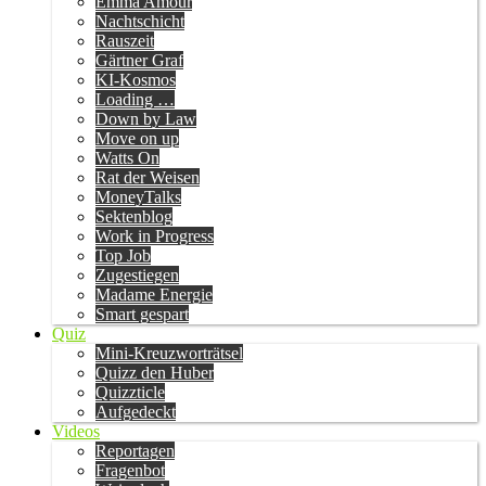
Emma Amour
Nachtschicht
Rauszeit
Gärtner Graf
KI-Kosmos
Loading …
Down by Law
Move on up
Watts On
Rat der Weisen
MoneyTalks
Sektenblog
Work in Progress
Top Job
Zugestiegen
Madame Energie
Smart gespart
Quiz
Mini-Kreuzworträtsel
Quizz den Huber
Quizzticle
Aufgedeckt
Videos
Reportagen
Fragenbot