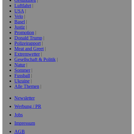
Gesundheit
Luftfahrt
USA
Velo
Basel
Justiz
Promotion
Donald Trump
Polizeirapport
Meat and Greet
Extremwetter
Gesellschaft & Politik
Natur
Sommer
Fussball
Ukraine
Alle Themen
Newsletter
Werbung / PR
Jobs
Impressum
AGB