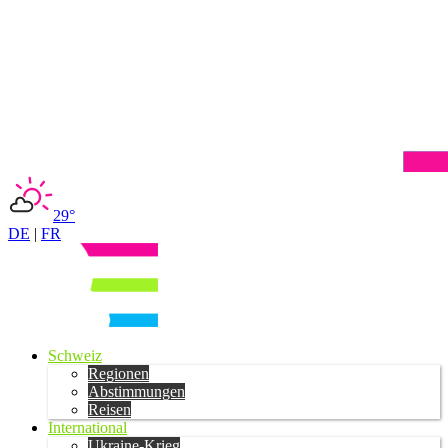
29°
DE
|
FR
Schweiz
Regionen
Abstimmungen
Reisen
International
Ukraine-Krieg