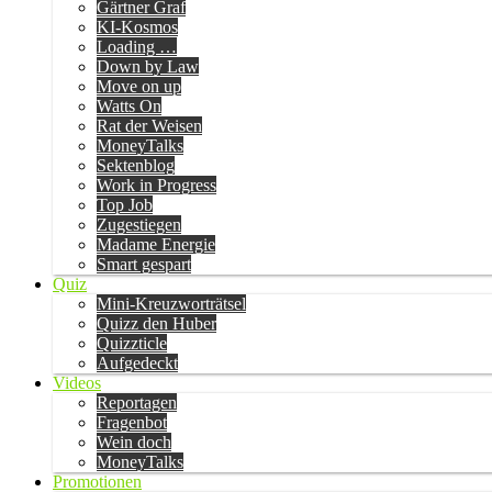
Gärtner Graf
KI-Kosmos
Loading …
Down by Law
Move on up
Watts On
Rat der Weisen
MoneyTalks
Sektenblog
Work in Progress
Top Job
Zugestiegen
Madame Energie
Smart gespart
Quiz
Mini-Kreuzworträtsel
Quizz den Huber
Quizzticle
Aufgedeckt
Videos
Reportagen
Fragenbot
Wein doch
MoneyTalks
Promotionen