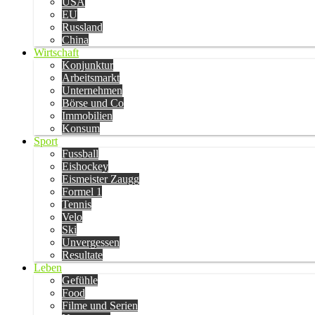
USA
EU
Russland
China
Wirtschaft
Konjunktur
Arbeitsmarkt
Unternehmen
Börse und Co
Immobilien
Konsum
Sport
Fussball
Eishockey
Eismeister Zaugg
Formel 1
Tennis
Velo
Ski
Unvergessen
Resultate
Leben
Gefühle
Food
Filme und Serien