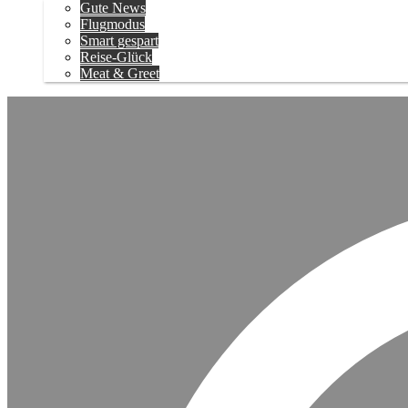
Gute News
Flugmodus
Smart gespart
Reise-Glück
Meat & Greet