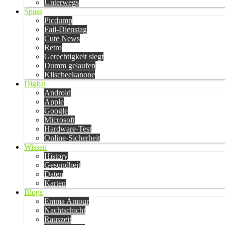
Unterwegs
Spass
Picdump
Fail-Dienstag
Cute News
Retro
Gerechtigkeit siegt
Dumm gelaufen
Klischeekanone
Digital
Android
Apple
Google
Microsoft
Hardware-Test
Online-Sicherheit
Wissen
History
Gesundheit
Daten
Karten
Blogs
Emma Amour
Nachtschicht
Rauszeit