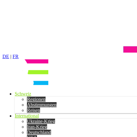
DE
|
FR
Schweiz
Regionen
Abstimmungen
Reisen
International
Ukraine-Krieg
Iran-Krieg
Deutschland