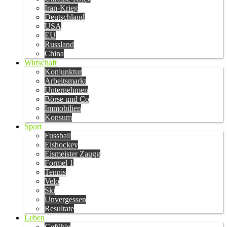
Iran-Krieg
Deutschland
USA
EU
Russland
China
Wirtschaft
Konjunktur
Arbeitsmarkt
Unternehmen
Börse und Co
Immobilien
Konsum
Sport
Fussball
Eishockey
Eismeister Zaugg
Formel 1
Tennis
Velo
Ski
Unvergessen
Resultate
Leben
Gefühle