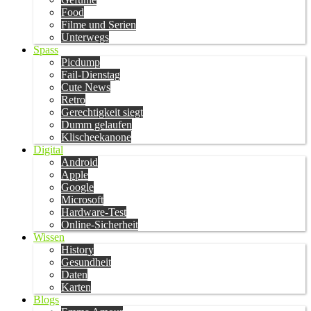
Food
Filme und Serien
Unterwegs
Spass
Picdump
Fail-Dienstag
Cute News
Retro
Gerechtigkeit siegt
Dumm gelaufen
Klischeekanone
Digital
Android
Apple
Google
Microsoft
Hardware-Test
Online-Sicherheit
Wissen
History
Gesundheit
Daten
Karten
Blogs