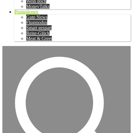
Wein doch
MoneyTalks
Promotionen
Gute News
Flugmodus
Smart gespart
Reise-Glück
Meat & Greet