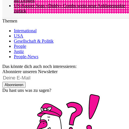
auf Drogen
US-Rapper Sean «Diddy» Combs weist neue Anklagepunkte
zurück
Themen
International
USA
Gesellschaft & Politik
People
Justiz
People-News
Das könnte dich auch noch interessieren:
Abonniere unseren Newsletter
Abonnieren
Du hast uns was zu sagen?