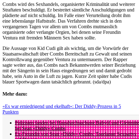
Combs wird des Sexhandels, organisierter Kriminalität und weiterer
Straftaten beschuldigt. Er bestreitet sämtliche Anschuldigungen und
plädierte auf nicht schuldig. Im Falle einer Verurteilung droht ihm
eine lebenslange Haftstrafe. Das Verfahren drehte sich in den
vergangenen Tagen vor allem um von Combs mutmasslich
organisierte oder verlangte Orgien, bei denen seine Freundin
Ventura mit fremden Männern Sex haben sollte.
Die Aussage von Kid Cudi gilt als wichtig, um die Vorwürfe der
Staatsanwaltschaft über Combs Bereitschaft zu Gewalt und seinen
Kontrollzwang gegenüber Ventura zu untermauern. Der Rapper
sagte weiter aus, das Combs nach Bekanntwerden seiner Beziehung
mit der Sängerin in sein Haus eingedrungen sei und damit gedroht
habe, sein Auto in die Luft zu jagen. Kurze Zeit später habe Cudis
blauer Sportwagen dann tatsächlich gebrannt. (sda/dpa)
Mehr dazu:
«Es war erniedrigend und ekelhaft»: Der Diddy-Prozess in 5
Punkten
Polizisten fanden bei Hausdurchsuchung Babyöl und Gleitmitte
bei Sean «Diddy» Combs
Ex-Freundin von Sean «Diddy» Combs: Tagelange Sexpartys