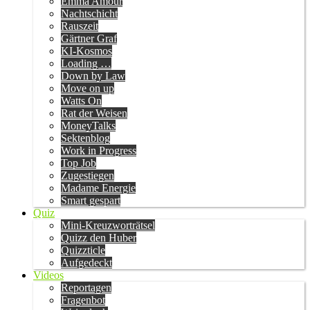
Emma Amour
Nachtschicht
Rauszeit
Gärtner Graf
KI-Kosmos
Loading …
Down by Law
Move on up
Watts On
Rat der Weisen
MoneyTalks
Sektenblog
Work in Progress
Top Job
Zugestiegen
Madame Energie
Smart gespart
Quiz
Mini-Kreuzworträtsel
Quizz den Huber
Quizzticle
Aufgedeckt
Videos
Reportagen
Fragenbot