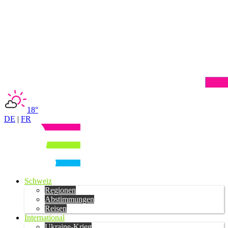
18°
DE
|
FR
Schweiz
Regionen
Abstimmungen
Reisen
International
Ukraine-Krieg