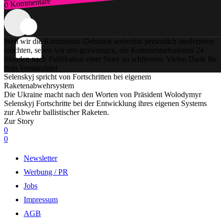
0 Kommentare
Zum Login
Weil wir die Kommentar-Debatten weiterhin persönlich moderieren
möchten, sehen wir uns gezwungen, die Kommentarfunktion 24
Stunden nach Publikation einer Story zu schliessen. Vielen Dank für
dein Verständnis!
Selenskyj spricht von Fortschritten bei eigenem
Raketenabwehrsystem
Die Ukraine macht nach den Worten von Präsident Wolodymyr
Selenskyj Fortschritte bei der Entwicklung ihres eigenen Systems
zur Abwehr ballistischer Raketen.
Zur Story
0
0
Newsletter
Werbung / PR
Jobs
Impressum
AGB