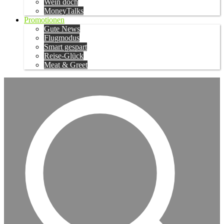
Wein doch
MoneyTalks
Promotionen
Gute News
Flugmodus
Smart gespart
Reise-Glück
Meat & Greet