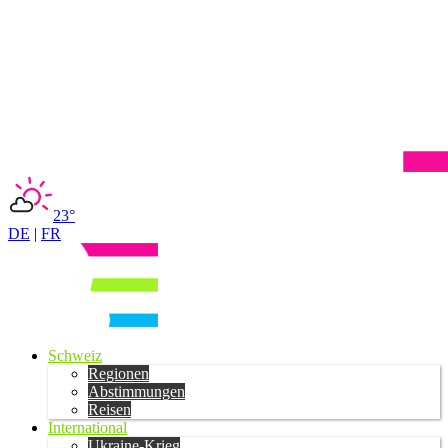
23°
DE
|
FR
Schweiz
Regionen
Abstimmungen
Reisen
International
Ukraine-Krieg