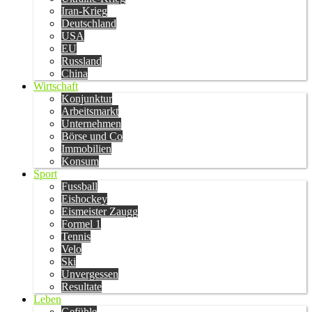
Iran-Krieg
Deutschland
USA
EU
Russland
China
Wirtschaft
Konjunktur
Arbeitsmarkt
Unternehmen
Börse und Co
Immobilien
Konsum
Sport
Fussball
Eishockey
Eismeister Zaugg
Formel 1
Tennis
Velo
Ski
Unvergessen
Resultate
Leben
Gefühle