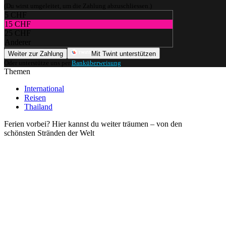
(Du wirst umgeleitet, um die Zahlung abzuschliessen.)
5 CHF
15 CHF
25 CHF
Anderer
Weiter zur Zahlung
Mit Twint unterstützen
Oder unterstütze uns per
Banküberweisung
.
Themen
International
Reisen
Thailand
Ferien vorbei? Hier kannst du weiter träumen – von den
schönsten Stränden der Welt