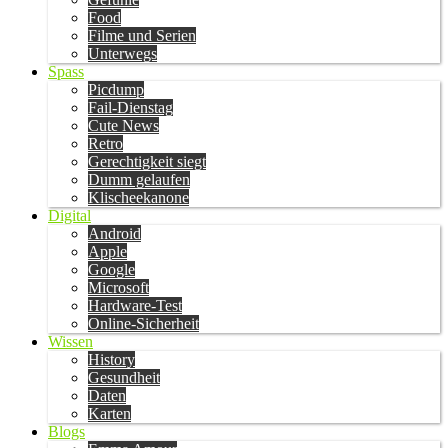
Food
Filme und Serien
Unterwegs
Spass
Picdump
Fail-Dienstag
Cute News
Retro
Gerechtigkeit siegt
Dumm gelaufen
Klischeekanone
Digital
Android
Apple
Google
Microsoft
Hardware-Test
Online-Sicherheit
Wissen
History
Gesundheit
Daten
Karten
Blogs