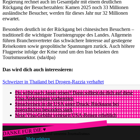
Regierung rechnet auch im Gesamtjahr mit einem deutlichen
Rückgang der Besucherzahlen: Kamen 2025 noch 33 Millionen
ausländische Besucher, werden für dieses Jahr nur 32 Millionen
erwartet.
Besonders deutlich ist der Rückgang bei chinesischen Besuchern –
traditionell die wichtigste Touristengruppe des Landes. Allgemein
führen Branchenvertreter das schwächere Interesse auf gestiegene
Reisekosten sowie geopolitische Spannungen zurück. Auch höhere
Flugpreise infolge der Krise rund um den Iran belasten den
Tourismussektor. (sda/dpa)
Das wird dich auch interessieren:
Schweizer in Thailand bei Drogen-Razzia verhaftet
Du willst nach Japan reisen? Dann solltest du dich auf diese
Visa-Änderungen vorbereiten
Sprachreisen in die USA unter Druck: Rückgang bei
Jugendlichen besonders stark
Neue Visa-Gebühr verteuert USA-Reisen erheblich
DANKE FÜR DIE ♥
Würdest du gerne watson und unseren Journalismus
unterstützen?
Mehr erfahren