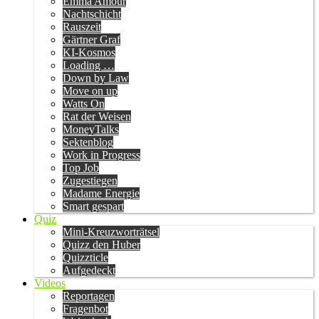
Emma Amour
Nachtschicht
Rauszeit
Gärtner Graf
KI-Kosmos
Loading …
Down by Law
Move on up
Watts On
Rat der Weisen
MoneyTalks
Sektenblog
Work in Progress
Top Job
Zugestiegen
Madame Energie
Smart gespart
Quiz
Mini-Kreuzworträtsel
Quizz den Huber
Quizzticle
Aufgedeckt
Videos
Reportagen
Fragenbot