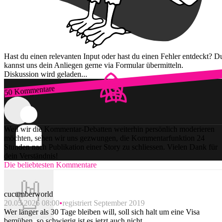
Hast du einen relevanten Input oder hast du einen Fehler entdeckt? D
kannst uns dein Anliegen gerne via Formular übermitteln.
Diskussion wird geladen...
50 Kommentare
Zum Login
Weil wir die Kommentar-Debatten weiterhin persönlich moderieren
möchten, sehen wir uns gezwungen, die Kommentarfunktion 24
Stunden nach Publikation einer Story zu schliessen. Vielen Dank für
dein Verständnis!
Die beliebtesten Kommentare
cucumberworld
20.05.2026 08:00
registriert September 2019
Wer länger als 30 Tage bleiben will, soll sich halt um eine Visa
bemühen, so schwierig ist es jetzt auch nicht.