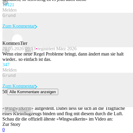
101
21
Melden
Zum Kommentar
KommenTier
20.05.2026 09:13
registriert März 2026
Beitrag melden
Wenn eine neue Regel Probleme bringt, dann ändert man sie halt
wieder.. so einfach ist das.
34
7
Melden
Zum Kommentar
50
Alle Kommentare anzeigen
97-jährige Britin bricht eigenen Rekord als älteste «Wingwalkerin»
Die 97-jährige Britin, Betty Bromage, hat einen Rekord als älteste
«Wingwalkerin» aufgestellt. Dabei liess sie sich an die Tragfläche
Beitrag melden
eines Kleinflugzeugs binden und flog mit diesem durch die Luft.
Schau dir die offiziell älteste «Wingwalkerin» im Video an:
Zur Story
0