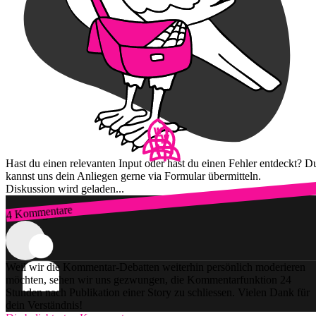
Hast du einen relevanten Input oder hast du einen Fehler entdeckt? D
kannst uns dein Anliegen gerne via Formular übermitteln.
Diskussion wird geladen...
4 Kommentare
Zum Login
Weil wir die Kommentar-Debatten weiterhin persönlich moderieren
möchten, sehen wir uns gezwungen, die Kommentarfunktion 24
Stunden nach Publikation einer Story zu schliessen. Vielen Dank für
dein Verständnis!