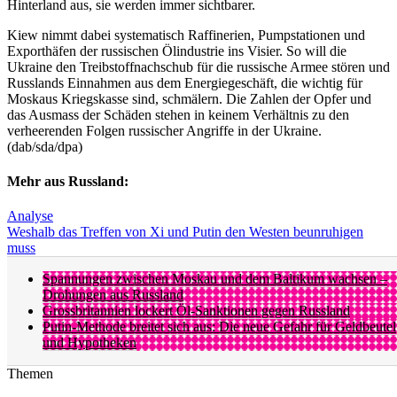
Hinterland aus, sie werden immer sichtbarer.
Kiew nimmt dabei systematisch Raffinerien, Pumpstationen und
Exporthäfen der russischen Ölindustrie ins Visier. So will die
Ukraine den Treibstoffnachschub für die russische Armee stören und
Russlands Einnahmen aus dem Energiegeschäft, die wichtig für
Moskaus Kriegskasse sind, schmälern. Die Zahlen der Opfer und
das Ausmass der Schäden stehen in keinem Verhältnis zu den
verheerenden Folgen russischer Angriffe in der Ukraine.
(dab/sda/dpa)
Mehr aus Russland:
Analyse
Weshalb das Treffen von Xi und Putin den Westen beunruhigen
muss
Spannungen zwischen Moskau und dem Baltikum wachsen –
Drohungen aus Russland
Grossbritannien lockert Öl-Sanktionen gegen Russland
Putin-Methode breitet sich aus: Die neue Gefahr für Geldbeutel
und Hypotheken
Themen