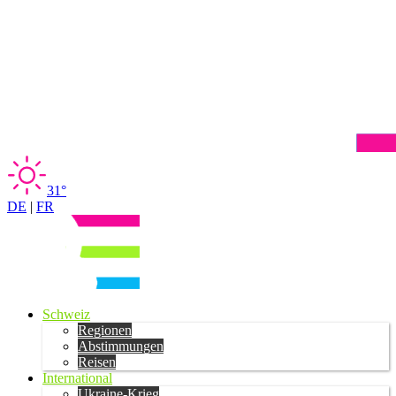
31°
DE
|
FR
Schweiz
Regionen
Abstimmungen
Reisen
International
Ukraine-Krieg