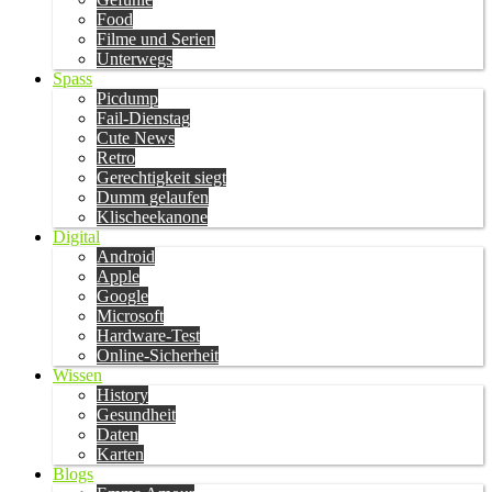
Food
Filme und Serien
Unterwegs
Spass
Picdump
Fail-Dienstag
Cute News
Retro
Gerechtigkeit siegt
Dumm gelaufen
Klischeekanone
Digital
Android
Apple
Google
Microsoft
Hardware-Test
Online-Sicherheit
Wissen
History
Gesundheit
Daten
Karten
Blogs