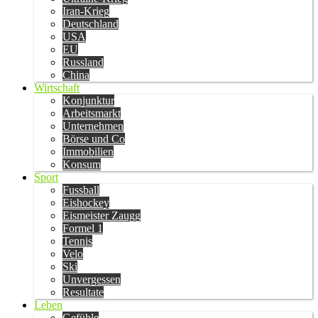
Iran-Krieg
Deutschland
USA
EU
Russland
China
Wirtschaft
Konjunktur
Arbeitsmarkt
Unternehmen
Börse und Co
Immobilien
Konsum
Sport
Fussball
Eishockey
Eismeister Zaugg
Formel 1
Tennis
Velo
Ski
Unvergessen
Resultate
Leben
Gefühle