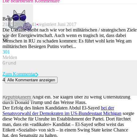
Die beliebtesten Kommentare
BenFränkly
21.05.2026 11:41
registriert Juni 2017
Die Ukraine bleibt nach wie vor bei militärischen / strategischen Ziel
wie der Energiewirtschaft. Auch wenn es tragisch ist, dass dabei
Menschen in RU zu schaden kommen: Es führt wohl kein Weg am
militärischen Besiegen Putins vorbei...
30
1
Melden
Zum Kommentar
4
Alle Kommentare anzeigen
Bei den Republikanern wächst der Unmut über Trump
Der Iran-Krieg und die hohen Benzinpreise jagen den
Republikanern Angst ein. Sie klagen über zu wenig Unterstützung
Beitrag melden
durch Donald Trump und das Weisse Haus.
Der Erfolg des linken Kandidaten Abdul El-Sayed
bei der
Senatsvorwahl der Demokraten im US-Bundesstaat Michigan
sorgte
diese Woche für Unruhe im Establishment der Partei. Dort fürchtet
man, dass ein «radikaler» Kandidat – El-Sayed selbst weist das
Etikett «Sozialist» von sich – in einem Swing State keine Chance
hat, den Senatssitz zu halten.