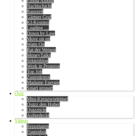
Emma Amour
Nachtschicht
Rauszeit
Gärtner Graf
KI-Kosmos
Loading …
Down by Law
Move on up
Watts On
Rat der Weisen
MoneyTalks
Sektenblog
Work in Progress
Top Job
Zugestiegen
Madame Energie
Smart gespart
Quiz
Mini-Kreuzworträtsel
Quizz den Huber
Quizzticle
Aufgedeckt
Videos
Reportagen
Fragenbot