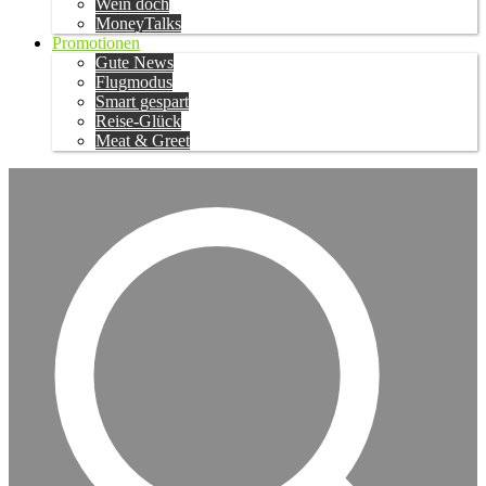
Wein doch
MoneyTalks
Promotionen
Gute News
Flugmodus
Smart gespart
Reise-Glück
Meat & Greet