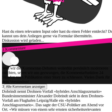
Hast du einen relevanten Input oder hast du einen Fehler entdeckt? D
kannst uns dein Anliegen gerne via Formular übermitteln.
Diskussion wird geladen...
3 Kommentare
Zum Login
Weil wir die Kommentar-Debatten weiterhin persönlich moderieren
möchten, sehen wir uns gezwungen, die Kommentarfunktion 24
Stunden nach Publikation einer Story zu schliessen. Vielen Dank für
dein Verständnis!
3
Alle Kommentare anzeigen
Dobrindt nennt Drohnen-Vorfall «hybrides Anschlagsszenario»
Bundesinnenminister Alexander Dobrindt sieht in dem Drohnen-
Vorfall am Flughafen Leipzig/Halle ein «hybrides
Anschlagsszenario». Das sagte der CSU-Politiker am Abend vor
Ort. «Wir müssen von einem sehr ernsten sicherheitsrelevanten