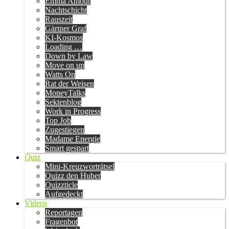
Emma Amour
Nachtschicht
Rauszeit
Gärtner Graf
KI-Kosmos
Loading …
Down by Law
Move on up
Watts On
Rat der Weisen
MoneyTalks
Sektenblog
Work in Progress
Top Job
Zugestiegen
Madame Energie
Smart gespart
Quiz
Mini-Kreuzworträtsel
Quizz den Huber
Quizzticle
Aufgedeckt
Videos
Reportagen
Fragenbot