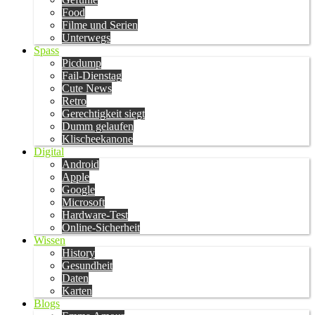
Food
Filme und Serien
Unterwegs
Spass
Picdump
Fail-Dienstag
Cute News
Retro
Gerechtigkeit siegt
Dumm gelaufen
Klischeekanone
Digital
Android
Apple
Google
Microsoft
Hardware-Test
Online-Sicherheit
Wissen
History
Gesundheit
Daten
Karten
Blogs