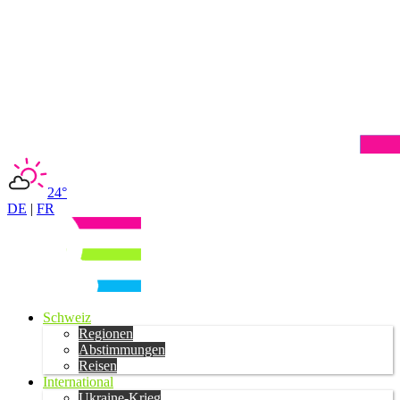
24°
DE
|
FR
Schweiz
Regionen
Abstimmungen
Reisen
International
Ukraine-Krieg