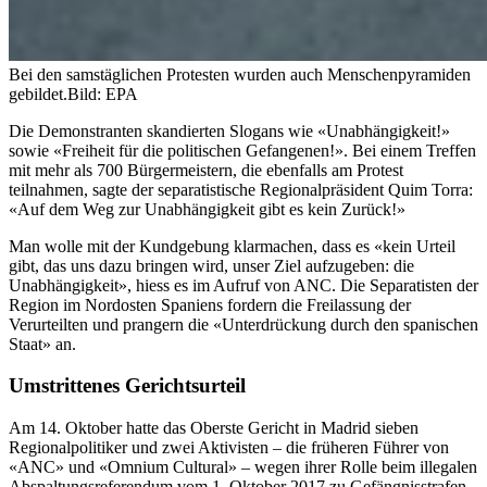
Bei den samstäglichen Protesten wurden auch Menschenpyramiden
gebildet.
Bild: EPA
Die Demonstranten skandierten Slogans wie «Unabhängigkeit!»
sowie «Freiheit für die politischen Gefangenen!». Bei einem Treffen
mit mehr als 700 Bürgermeistern, die ebenfalls am Protest
teilnahmen, sagte der separatistische Regionalpräsident Quim Torra:
«Auf dem Weg zur Unabhängigkeit gibt es kein Zurück!»
Man wolle mit der Kundgebung klarmachen, dass es «kein Urteil
gibt, das uns dazu bringen wird, unser Ziel aufzugeben: die
Unabhängigkeit», hiess es im Aufruf von ANC. Die Separatisten der
Region im Nordosten Spaniens fordern die Freilassung der
Verurteilten und prangern die «Unterdrückung durch den spanischen
Staat» an.
Umstrittenes Gerichtsurteil
Am 14. Oktober hatte das Oberste Gericht in Madrid sieben
Regionalpolitiker und zwei Aktivisten – die früheren Führer von
«ANC» und «Omnium Cultural» – wegen ihrer Rolle beim illegalen
Abspaltungsreferendum vom 1. Oktober 2017 zu Gefängnisstrafen