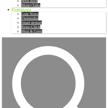
Wein doch
MoneyTalks
Promotionen
Gute News
Flugmodus
Smart gespart
Reise-Glück
Meat & Greet