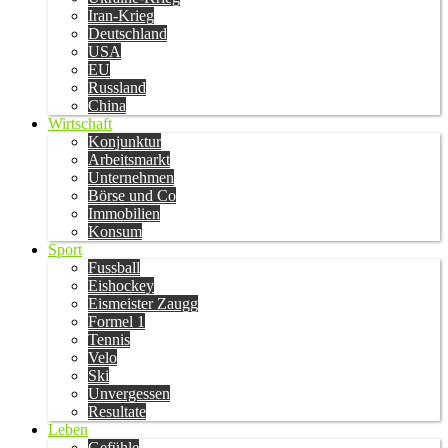
Iran-Krieg
Deutschland
USA
EU
Russland
China
Wirtschaft
Konjunktur
Arbeitsmarkt
Unternehmen
Börse und Co
Immobilien
Konsum
Sport
Fussball
Eishockey
Eismeister Zaugg
Formel 1
Tennis
Velo
Ski
Unvergessen
Resultate
Leben
Gefühle