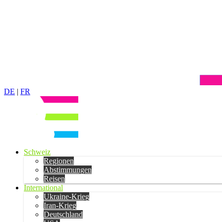
DE
|
FR
Schweiz
Regionen
Abstimmungen
Reisen
International
Ukraine-Krieg
Iran-Krieg
Deutschland