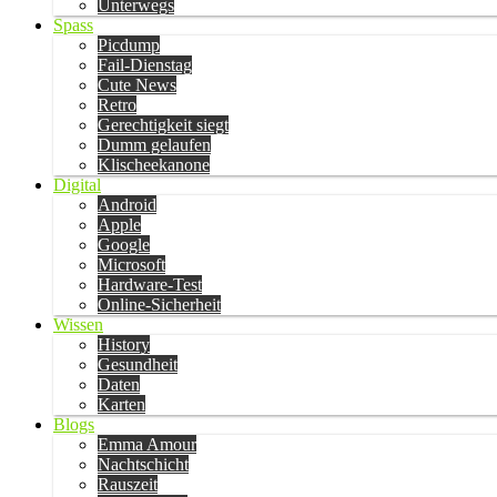
Unterwegs
Spass
Picdump
Fail-Dienstag
Cute News
Retro
Gerechtigkeit siegt
Dumm gelaufen
Klischeekanone
Digital
Android
Apple
Google
Microsoft
Hardware-Test
Online-Sicherheit
Wissen
History
Gesundheit
Daten
Karten
Blogs
Emma Amour
Nachtschicht
Rauszeit