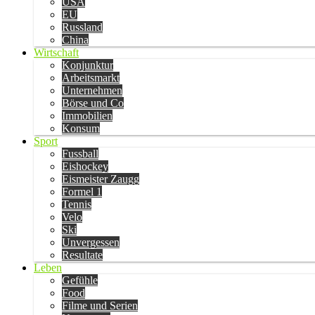
USA
EU
Russland
China
Wirtschaft
Konjunktur
Arbeitsmarkt
Unternehmen
Börse und Co
Immobilien
Konsum
Sport
Fussball
Eishockey
Eismeister Zaugg
Formel 1
Tennis
Velo
Ski
Unvergessen
Resultate
Leben
Gefühle
Food
Filme und Serien