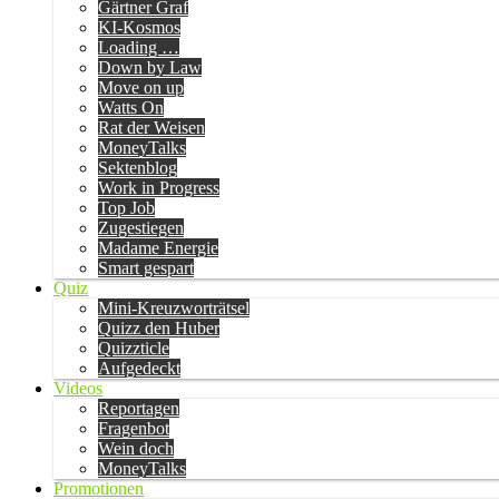
Gärtner Graf
KI-Kosmos
Loading …
Down by Law
Move on up
Watts On
Rat der Weisen
MoneyTalks
Sektenblog
Work in Progress
Top Job
Zugestiegen
Madame Energie
Smart gespart
Quiz
Mini-Kreuzworträtsel
Quizz den Huber
Quizzticle
Aufgedeckt
Videos
Reportagen
Fragenbot
Wein doch
MoneyTalks
Promotionen