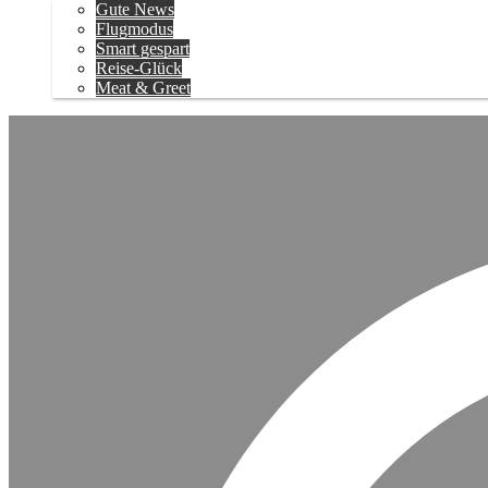
Gute News
Flugmodus
Smart gespart
Reise-Glück
Meat & Greet