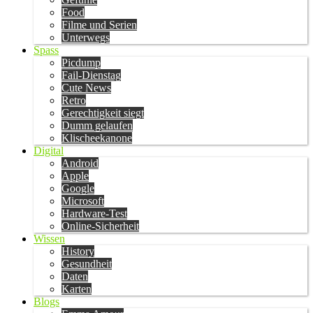
Food
Filme und Serien
Unterwegs
Spass
Picdump
Fail-Dienstag
Cute News
Retro
Gerechtigkeit siegt
Dumm gelaufen
Klischeekanone
Digital
Android
Apple
Google
Microsoft
Hardware-Test
Online-Sicherheit
Wissen
History
Gesundheit
Daten
Karten
Blogs