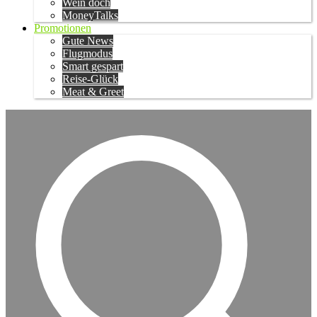
Wein doch
MoneyTalks
Promotionen
Gute News
Flugmodus
Smart gespart
Reise-Glück
Meat & Greet