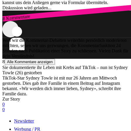
kannst uns dein Anliegen gerne via Formular übermitteln.
Diskussion wird geladen...
8 Kommentare
Zum Login
Weil wir die Kommentar-Debatten weiterhin persönlich moderieren
möchten, sehen wir uns gezwungen, die Kommentarfunktion 24
Stunden nach Publikation einer Story zu schliessen. Vielen Dank für
dein Verständnis!
8
Alle Kommentare anzeigen
Sie dokumentierte ihr Leben mit Krebs auf TikTok – nun ist Sydney
Towle (26) gestorben
TikTok-Star Sydney Towle ist mit nur 26 Jahren am Mittwoch
gestorben. Dies gab ihre Familie in einem Beitrag auf Instagram
bekannt. «Wir werden dich immer lieben, Sydney», schreibt ihre
Familie dazu.
Zur Story
0
0
Newsletter
Werbung / PR