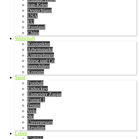
Iran-Krieg
Deutschland
USA
EU
Russland
China
Wirtschaft
Konjunktur
Arbeitsmarkt
Unternehmen
Börse und Co
Immobilien
Konsum
Sport
Fussball
Eishockey
Eismeister Zaugg
Formel 1
Tennis
Velo
Ski
Unvergessen
Resultate
Leben
Gefühle