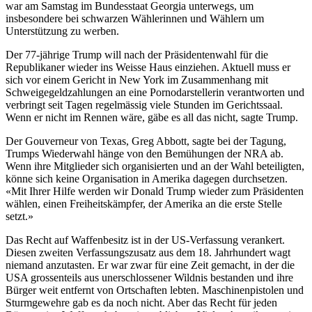
war am Samstag im Bundesstaat Georgia unterwegs, um
insbesondere bei schwarzen Wählerinnen und Wählern um
Unterstützung zu werben.
Der 77-jährige Trump will nach der Präsidentenwahl für die
Republikaner wieder ins Weisse Haus einziehen. Aktuell muss er
sich vor einem Gericht in New York im Zusammenhang mit
Schweigegeldzahlungen an eine Pornodarstellerin verantworten und
verbringt seit Tagen regelmässig viele Stunden im Gerichtssaal.
Wenn er nicht im Rennen wäre, gäbe es all das nicht, sagte Trump.
Der Gouverneur von Texas, Greg Abbott, sagte bei der Tagung,
Trumps Wiederwahl hänge von den Bemühungen der NRA ab.
Wenn ihre Mitglieder sich organisierten und an der Wahl beteiligten,
könne sich keine Organisation in Amerika dagegen durchsetzen.
«Mit Ihrer Hilfe werden wir Donald Trump wieder zum Präsidenten
wählen, einen Freiheitskämpfer, der Amerika an die erste Stelle
setzt.»
Das Recht auf Waffenbesitz ist in der US-Verfassung verankert.
Diesen zweiten Verfassungszusatz aus dem 18. Jahrhundert wagt
niemand anzutasten. Er war zwar für eine Zeit gemacht, in der die
USA grossenteils aus unerschlossener Wildnis bestanden und ihre
Bürger weit entfernt von Ortschaften lebten. Maschinenpistolen und
Sturmgewehre gab es da noch nicht. Aber das Recht für jeden