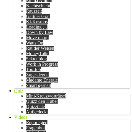
Emma Amour
Nachtschicht
Rauszeit
Gärtner Graf
KI-Kosmos
Loading …
Down by Law
Move on up
Watts On
Rat der Weisen
MoneyTalks
Sektenblog
Work in Progress
Top Job
Zugestiegen
Madame Energie
Smart gespart
Quiz
Mini-Kreuzworträtsel
Quizz den Huber
Quizzticle
Aufgedeckt
Videos
Reportagen
Fragenbot