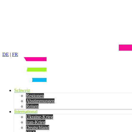
DE
|
FR
Schweiz
Regionen
Abstimmungen
Reisen
International
Ukraine-Krieg
Iran-Krieg
Deutschland