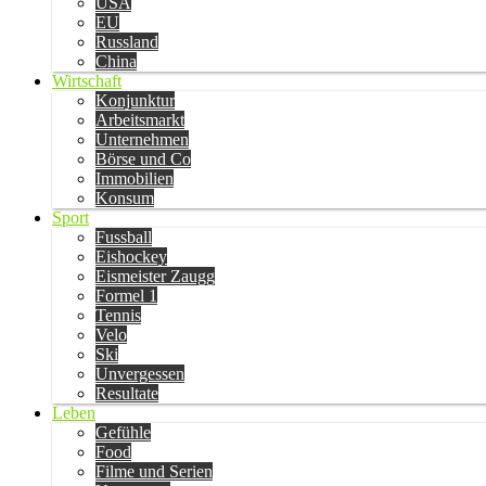
USA
EU
Russland
China
Wirtschaft
Konjunktur
Arbeitsmarkt
Unternehmen
Börse und Co
Immobilien
Konsum
Sport
Fussball
Eishockey
Eismeister Zaugg
Formel 1
Tennis
Velo
Ski
Unvergessen
Resultate
Leben
Gefühle
Food
Filme und Serien