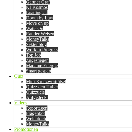
Gärtner Graf
KI-Kosmos
Loading …
Down by Law
Move on up
Watts On
Rat der Weisen
MoneyTalks
Sektenblog
Work in Progress
Top Job
Zugestiegen
Madame Energie
Smart gespart
Quiz
Mini-Kreuzworträtsel
Quizz den Huber
Quizzticle
Aufgedeckt
Videos
Reportagen
Fragenbot
Wein doch
MoneyTalks
Promotionen