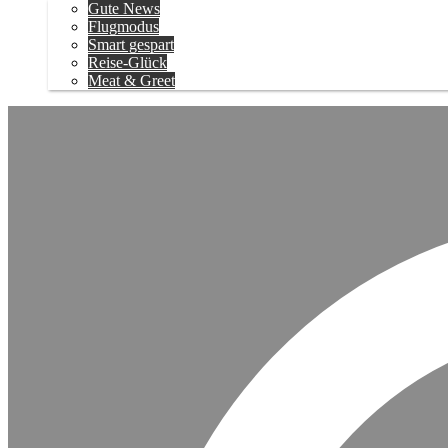
Gute News
Flugmodus
Smart gespart
Reise-Glück
Meat & Greet