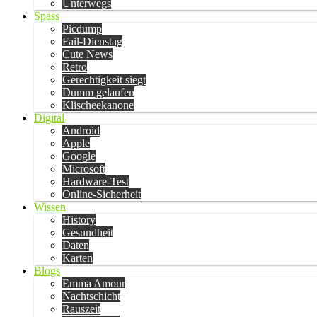
Unterwegs
Spass
Picdump
Fail-Dienstag
Cute News
Retro
Gerechtigkeit siegt
Dumm gelaufen
Klischeekanone
Digital
Android
Apple
Google
Microsoft
Hardware-Test
Online-Sicherheit
Wissen
History
Gesundheit
Daten
Karten
Blogs
Emma Amour
Nachtschicht
Rauszeit