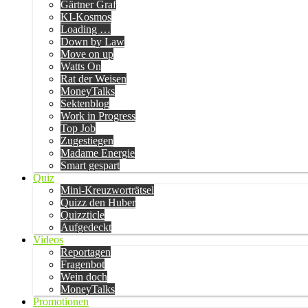
Gärtner Graf
KI-Kosmos
Loading …
Down by Law
Move on up
Watts On
Rat der Weisen
MoneyTalks
Sektenblog
Work in Progress
Top Job
Zugestiegen
Madame Energie
Smart gespart
Quiz
Mini-Kreuzworträtsel
Quizz den Huber
Quizzticle
Aufgedeckt
Videos
Reportagen
Fragenbot
Wein doch
MoneyTalks
Promotionen