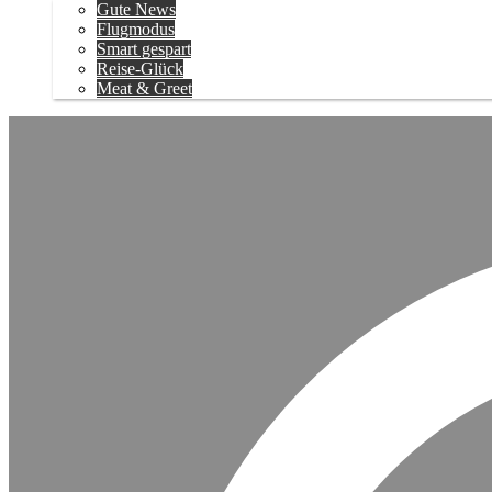
Gute News
Flugmodus
Smart gespart
Reise-Glück
Meat & Greet