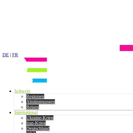
DE
|
FR
Schweiz
Regionen
Abstimmungen
Reisen
International
Ukraine-Krieg
Iran-Krieg
Deutschland