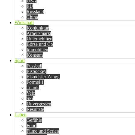
USA
EU
Russland
China
Wirtschaft
Konjunktur
Arbeitsmarkt
Unternehmen
Börse und Co
Immobilien
Konsum
Sport
Fussball
Eishockey
Eismeister Zaugg
Formel 1
Tennis
Velo
Ski
Unvergessen
Resultate
Leben
Gefühle
Food
Filme und Serien