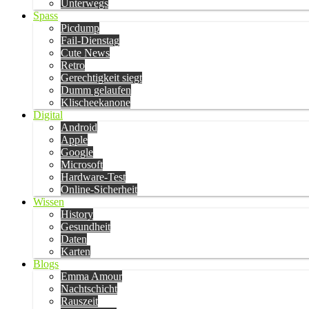
Unterwegs
Spass
Picdump
Fail-Dienstag
Cute News
Retro
Gerechtigkeit siegt
Dumm gelaufen
Klischeekanone
Digital
Android
Apple
Google
Microsoft
Hardware-Test
Online-Sicherheit
Wissen
History
Gesundheit
Daten
Karten
Blogs
Emma Amour
Nachtschicht
Rauszeit