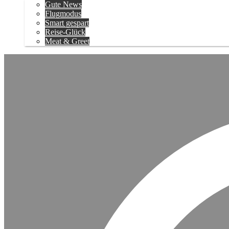
Gute News
Flugmodus
Smart gespart
Reise-Glück
Meat & Greet