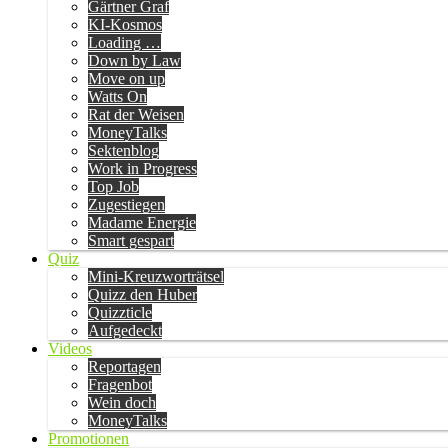
Gärtner Graf
KI-Kosmos
Loading …
Down by Law
Move on up
Watts On
Rat der Weisen
MoneyTalks
Sektenblog
Work in Progress
Top Job
Zugestiegen
Madame Energie
Smart gespart
Quiz
Mini-Kreuzworträtsel
Quizz den Huber
Quizzticle
Aufgedeckt
Videos
Reportagen
Fragenbot
Wein doch
MoneyTalks
Promotionen