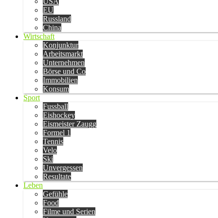
USA
EU
Russland
China
Wirtschaft
Konjunktur
Arbeitsmarkt
Unternehmen
Börse und Co
Immobilien
Konsum
Sport
Fussball
Eishockey
Eismeister Zaugg
Formel 1
Tennis
Velo
Ski
Unvergessen
Resultate
Leben
Gefühle
Food
Filme und Serien