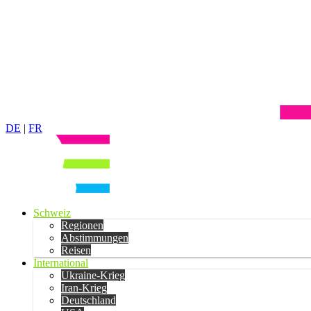
DE
|
FR
Schweiz
Regionen
Abstimmungen
Reisen
International
Ukraine-Krieg
Iran-Krieg
Deutschland