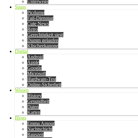
Unterwegs
Spass
Picdump
Fail-Dienstag
Cute News
Retro
Gerechtigkeit siegt
Dumm gelaufen
Klischeekanone
Digital
Android
Apple
Google
Microsoft
Hardware-Test
Online-Sicherheit
Wissen
History
Gesundheit
Daten
Karten
Blogs
Emma Amour
Nachtschicht
Rauszeit