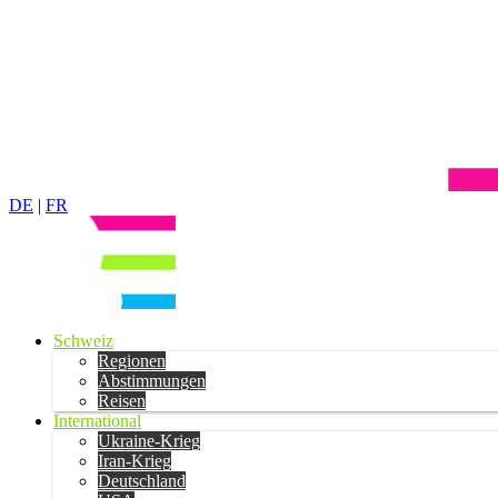
DE
|
FR
Schweiz
Regionen
Abstimmungen
Reisen
International
Ukraine-Krieg
Iran-Krieg
Deutschland