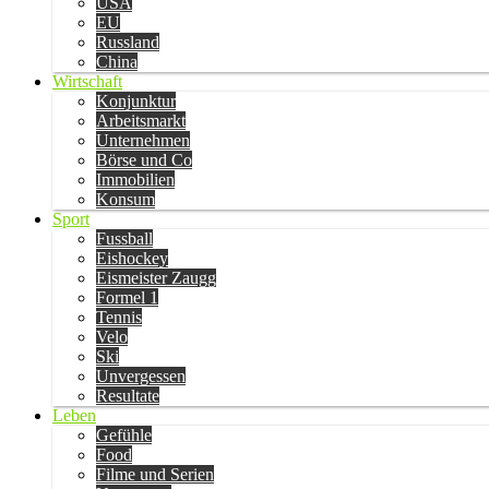
USA
EU
Russland
China
Wirtschaft
Konjunktur
Arbeitsmarkt
Unternehmen
Börse und Co
Immobilien
Konsum
Sport
Fussball
Eishockey
Eismeister Zaugg
Formel 1
Tennis
Velo
Ski
Unvergessen
Resultate
Leben
Gefühle
Food
Filme und Serien