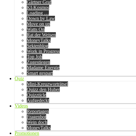
Gärtner Graf
KI-Kosmos
Loading …
Down by Law
Move on up
Watts On
Rat der Weisen
MoneyTalks
Sektenblog
Work in Progress
Top Job
Zugestiegen
Madame Energie
Smart gespart
Quiz
Mini-Kreuzworträtsel
Quizz den Huber
Quizzticle
Aufgedeckt
Videos
Reportagen
Fragenbot
Wein doch
MoneyTalks
Promotionen