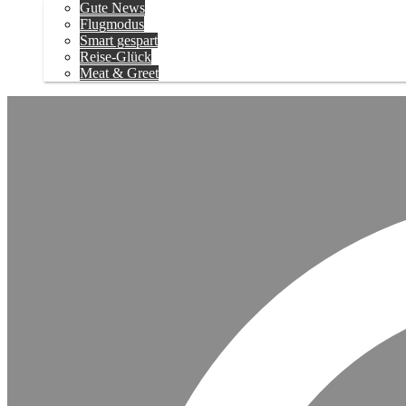
Gute News
Flugmodus
Smart gespart
Reise-Glück
Meat & Greet