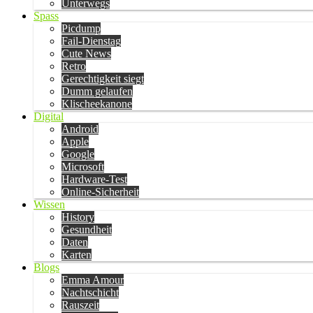
Unterwegs
Spass
Picdump
Fail-Dienstag
Cute News
Retro
Gerechtigkeit siegt
Dumm gelaufen
Klischeekanone
Digital
Android
Apple
Google
Microsoft
Hardware-Test
Online-Sicherheit
Wissen
History
Gesundheit
Daten
Karten
Blogs
Emma Amour
Nachtschicht
Rauszeit