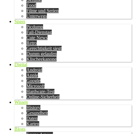
Food
Filme und Serien
Unterwegs
Spass
Picdump
Fail-Dienstag
Cute News
Retro
Gerechtigkeit siegt
Dumm gelaufen
Klischeekanone
Digital
Android
Apple
Google
Microsoft
Hardware-Test
Online-Sicherheit
Wissen
History
Gesundheit
Daten
Karten
Blogs