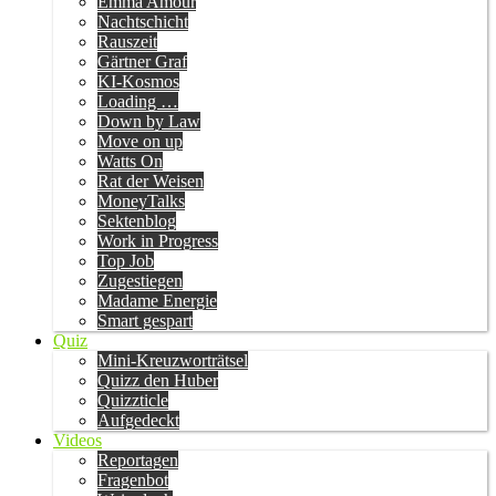
Emma Amour
Nachtschicht
Rauszeit
Gärtner Graf
KI-Kosmos
Loading …
Down by Law
Move on up
Watts On
Rat der Weisen
MoneyTalks
Sektenblog
Work in Progress
Top Job
Zugestiegen
Madame Energie
Smart gespart
Quiz
Mini-Kreuzworträtsel
Quizz den Huber
Quizzticle
Aufgedeckt
Videos
Reportagen
Fragenbot