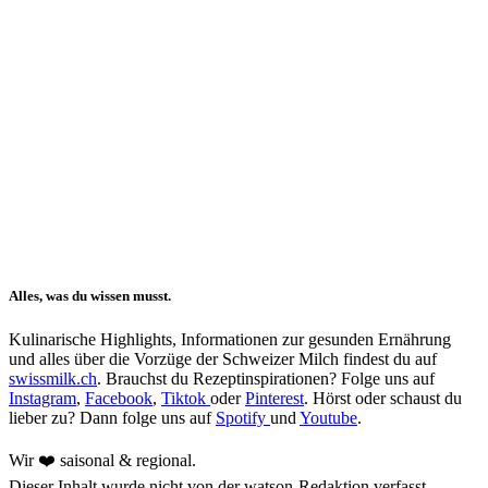
Alles, was du wissen musst.
Kulinarische Highlights, Informationen zur gesunden Ernährung
und alles über die Vorzüge der Schweizer Milch findest du auf
swissmilk.ch
. Brauchst du Rezeptinspirationen? Folge uns auf
Instagram
,
Facebook
,
Tiktok
oder
Pinterest
. Hörst oder schaust du
lieber zu? Dann folge uns auf
Spotify
und
Youtube
.
Wir ❤️ saisonal & regional.
Dieser Inhalt wurde nicht von der watson-Redaktion verfasst.