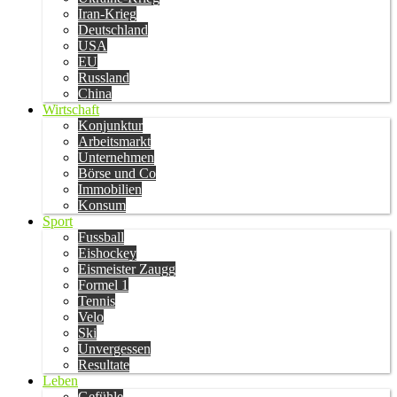
Iran-Krieg
Deutschland
USA
EU
Russland
China
Wirtschaft
Konjunktur
Arbeitsmarkt
Unternehmen
Börse und Co
Immobilien
Konsum
Sport
Fussball
Eishockey
Eismeister Zaugg
Formel 1
Tennis
Velo
Ski
Unvergessen
Resultate
Leben
Gefühle