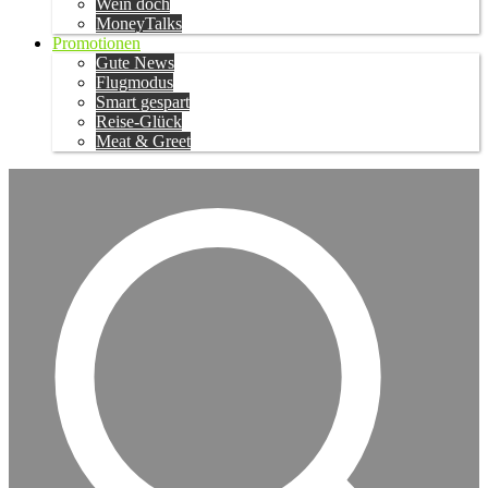
Wein doch
MoneyTalks
Promotionen
Gute News
Flugmodus
Smart gespart
Reise-Glück
Meat & Greet