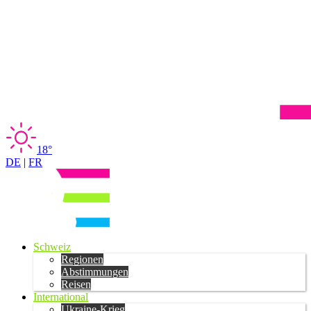
18°
DE
|
FR
Schweiz
Regionen
Abstimmungen
Reisen
International
Ukraine-Krieg