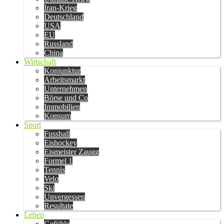
Iran-Krieg
Deutschland
USA
EU
Russland
China
Wirtschaft
Konjunktur
Arbeitsmarkt
Unternehmen
Börse und Co
Immobilien
Konsum
Sport
Fussball
Eishockey
Eismeister Zaugg
Formel 1
Tennis
Velo
Ski
Unvergessen
Resultate
Leben
Gefühle