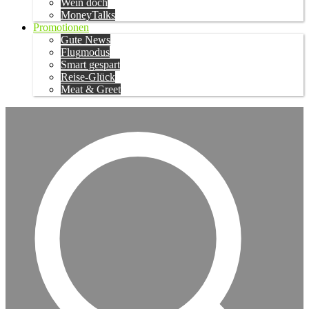
Wein doch
MoneyTalks
Promotionen
Gute News
Flugmodus
Smart gespart
Reise-Glück
Meat & Greet