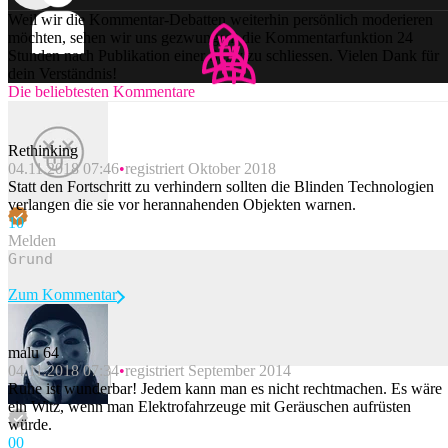
Weil wir die Kommentar-Debatten weiterhin persönlich moderieren
möchten, sehen wir uns gezwungen, die Kommentarfunktion 24
Stunden nach Publikation einer Story zu schliessen. Vielen Dank für
dein Verständnis!
Die beliebtesten Kommentare
Rethinking
04.11.2018 07:46
registriert Oktober 2018
Statt den Fortschritt zu verhindern sollten die Blinden Technologien
verlangen die sie vor herannahenden Objekten warnen.
1
0
Melden
Zum Kommentar
malu 64
04.11.2018 07:34
registriert September 2014
Beitrag melden
Ruhe ist wunderbar! Jedem kann man es nicht rechtmachen. Es wäre
ein Witz, wenn man Elektrofahrzeuge mit Geräuschen aufrüsten
würde.
0
0