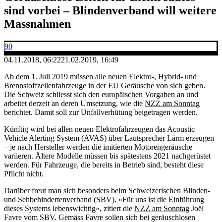
sind vorbei – Blindenverband will weitere
Massnahmen
90
04.11.2018, 06:22
21.02.2019, 16:49
Ab dem 1. Juli 2019 müssen alle neuen Elektro-, Hybrid- und
Brennstoffzellenfahrzeuge in der EU Geräusche von sich geben.
Die Schweiz schliesst sich den europäischen Vorgaben an und
arbeitet derzeit an deren Umsetzung, wie die
NZZ am Sonntag
berichtet. Damit soll zur Unfallverhütung beigetragen werden.
Künftig wird bei allen neuen Elektrofahrzeugen das Acoustic
Vehicle Alerting System (AVAS) über Lautsprecher Lärm erzeugen
– je nach Hersteller werden die imitierten Motorengeräusche
variieren. Ältere Modelle müssen bis spätestens 2021 nachgerüstet
werden. Für Fahrzeuge, die bereits in Betrieb sind, besteht diese
Pflicht nicht.
Darüber freut man sich besonders beim Schweizerischen Blinden-
und Sehbehindertenverband (SBV). «Für uns ist die Einführung
dieses Systems lebenswichtig», zitiert die
NZZ am Sonntag
Joël
Favre vom SBV. Gemäss Favre sollen sich bei geräuschlosen