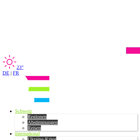
23°
DE
|
FR
Schweiz
Regionen
Abstimmungen
Reisen
International
Ukraine-Krieg