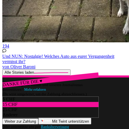
194
Und NUN: Nostalgie! Welches Auto aus eurer Vergangenheit
vermisst ihr?
von Oliver Baroni
Alle Stories laden
DANKE FÜR DIE ♥
Würdest du gerne watson und unseren Journalismus
unterstützen?
Mehr erfahren
(Du wirst umgeleitet, um die Zahlung abzuschliessen.)
5 CHF
15 CHF
25 CHF
Anderer
Weiter zur Zahlung
Mit Twint unterstützen
Oder unterstütze uns per
Banküberweisung
.