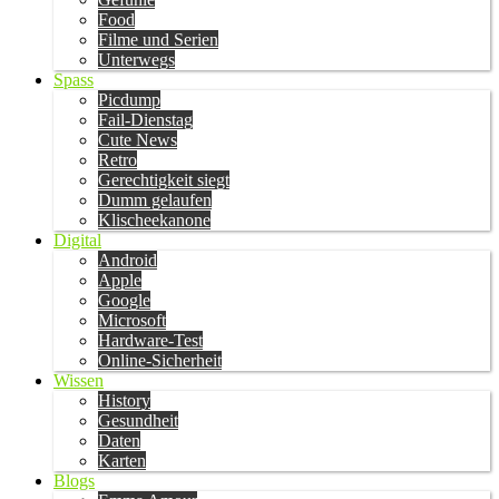
Food
Filme und Serien
Unterwegs
Spass
Picdump
Fail-Dienstag
Cute News
Retro
Gerechtigkeit siegt
Dumm gelaufen
Klischeekanone
Digital
Android
Apple
Google
Microsoft
Hardware-Test
Online-Sicherheit
Wissen
History
Gesundheit
Daten
Karten
Blogs