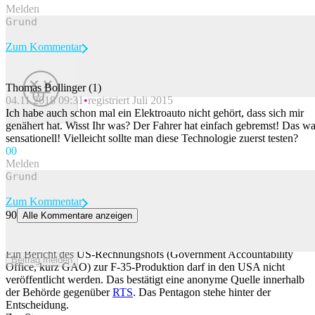
Melden
Zum Kommentar
Thomas Bollinger (1)
04.11.2018 09:31
registriert Juli 2015
Beitrag melden
Ich habe auch schon mal ein Elektroauto nicht gehört, dass sich mir
genähert hat. Wisst Ihr was? Der Fahrer hat einfach gebremst! Das wa
sensationell! Vielleicht sollte man diese Technologie zuerst testen?
0
0
Melden
Zum Kommentar
90
Alle Kommentare anzeigen
Potenziell kritischer Bericht über F-35 darf in den USA nicht
veröffentlicht werden
Ein Bericht des US-Rechnungshofs (Government Accountability
Beitrag melden
Office, kurz GAO) zur F-35-Produktion darf in den USA nicht
veröffentlicht werden. Das bestätigt eine anonyme Quelle innerhalb
der Behörde gegenüber
RTS
. Das Pentagon stehe hinter der
Entscheidung.