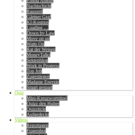
Emma Amour
Nachtschicht
Rauszeit
Gärtner Graf
KI-Kosmos
Loading …
Down by Law
Move on up
Watts On
Rat der Weisen
MoneyTalks
Sektenblog
Work in Progress
Top Job
Zugestiegen
Madame Energie
Smart gespart
Quiz
Mini-Kreuzworträtsel
Quizz den Huber
Quizzticle
Aufgedeckt
Videos
Reportagen
Fragenbot