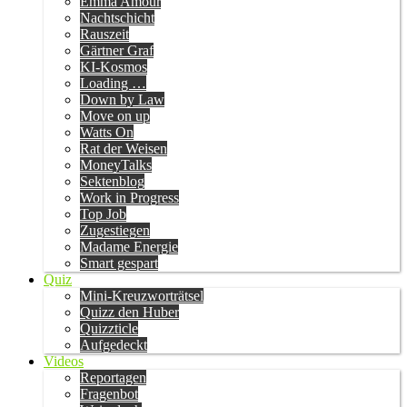
Emma Amour
Nachtschicht
Rauszeit
Gärtner Graf
KI-Kosmos
Loading …
Down by Law
Move on up
Watts On
Rat der Weisen
MoneyTalks
Sektenblog
Work in Progress
Top Job
Zugestiegen
Madame Energie
Smart gespart
Quiz
Mini-Kreuzworträtsel
Quizz den Huber
Quizzticle
Aufgedeckt
Videos
Reportagen
Fragenbot