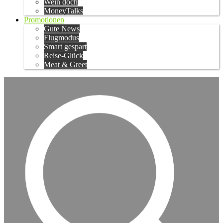
Wein doch
MoneyTalks
Promotionen
Gute News
Flugmodus
Smart gespart
Reise-Glück
Meat & Greet