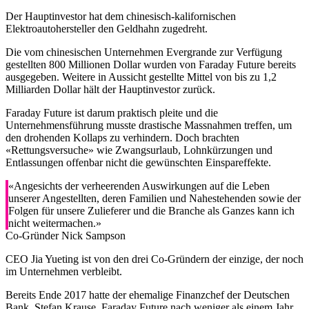
Der Hauptinvestor hat dem chinesisch-kalifornischen
Elektroautohersteller den Geldhahn zugedreht.
Die vom chinesischen Unternehmen Evergrande zur Verfügung
gestellten 800 Millionen Dollar wurden von Faraday Future bereits
ausgegeben. Weitere in Aussicht gestellte Mittel von bis zu 1,2
Milliarden Dollar hält der Hauptinvestor zurück.
Faraday Future ist darum praktisch pleite und die
Unternehmensführung musste drastische Massnahmen treffen, um
den drohenden Kollaps zu verhindern. Doch brachten
«Rettungsversuche» wie Zwangsurlaub, Lohnkürzungen und
Entlassungen offenbar nicht die gewünschten Einspareffekte.
«Angesichts der verheerenden Auswirkungen auf die Leben
unserer Angestellten, deren Familien und Nahestehenden sowie der
Folgen für unsere Zulieferer und die Branche als Ganzes kann ich
nicht weitermachen.»
Co-Gründer Nick Sampson
CEO Jia Yueting ist von den drei Co-Gründern der einzige, der noch
im Unternehmen verbleibt.
Bereits Ende 2017 hatte der ehemalige Finanzchef der Deutschen
Bank, Stefan Krause, Faraday Future nach weniger als einem Jahr