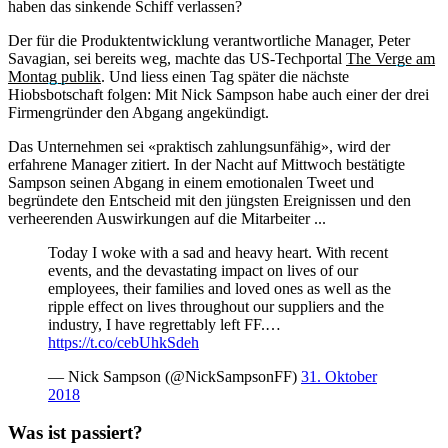
haben das sinkende Schiff verlassen?
Der für die Produktentwicklung verantwortliche Manager, Peter
Savagian, sei bereits weg, machte das US-Techportal
The Verge am
Montag publik
. Und liess einen Tag später die nächste
Hiobsbotschaft folgen: Mit Nick Sampson habe auch einer der drei
Firmengründer den Abgang angekündigt.
Das Unternehmen sei «praktisch zahlungsunfähig», wird der
erfahrene Manager zitiert. In der Nacht auf Mittwoch bestätigte
Sampson seinen Abgang in einem emotionalen Tweet und
begründete den Entscheid mit den jüngsten Ereignissen und den
verheerenden Auswirkungen auf die Mitarbeiter ...
Today I woke with a sad and heavy heart. With recent
events, and the devastating impact on lives of our
employees, their families and loved ones as well as the
ripple effect on lives throughout our suppliers and the
industry, I have regrettably left FF.…
https://t.co/cebUhkSdeh
— Nick Sampson (@NickSampsonFF)
31. Oktober
2018
Was ist passiert?