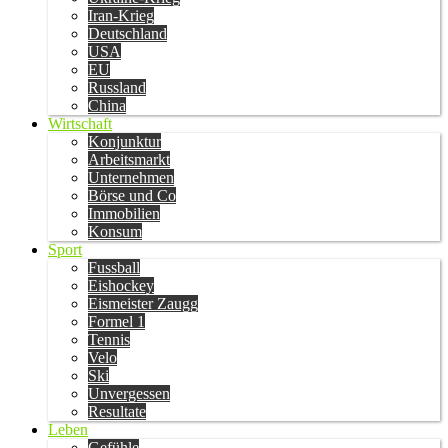
Iran-Krieg
Deutschland
USA
EU
Russland
China
Wirtschaft
Konjunktur
Arbeitsmarkt
Unternehmen
Börse und Co
Immobilien
Konsum
Sport
Fussball
Eishockey
Eismeister Zaugg
Formel 1
Tennis
Velo
Ski
Unvergessen
Resultate
Leben
Gefühle