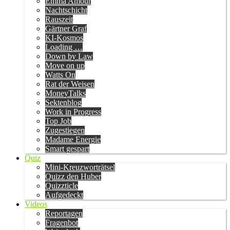
Emma Amour
Nachtschicht
Rauszeit
Gärtner Graf
KI-Kosmos
Loading …
Down by Law
Move on up
Watts On
Rat der Weisen
MoneyTalks
Sektenblog
Work in Progress
Top Job
Zugestiegen
Madame Energie
Smart gespart
Quiz
Mini-Kreuzworträtsel
Quizz den Huber
Quizzticle
Aufgedeckt
Videos
Reportagen
Fragenbot