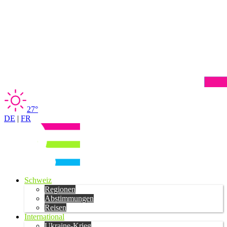
27°
DE
|
FR
Schweiz
Regionen
Abstimmungen
Reisen
International
Ukraine-Krieg