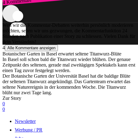
4 Kommentare
Zum Login
Weil wir die Kommentar-Debatten weiterhin persönlich moderieren
möchten, sehen wir uns gezwungen, die Kommentarfunktion 24
Stunden nach Publikation einer Story zu schliessen. Vielen Dank für
dein Verständnis!
4
Alle Kommentare anzeigen
Botanischer Garten in Basel erwartet seltene Titanwurz-Blüte
In Basel soll schon bald die Titanwurz wieder blühen. Der genaue
Zeitpunkt des seltenen, gerade mal zweitägigen Spektakels kann erst
einen Tag zuvor festgelegt werden.
Der Botanische Garten der Universität Basel hat die baldige Blüte
der seltenen Titanwurz angekündigt. Das Gartenteam erwartet das
seltene Naturereignis in der kommenden Woche. Die Titanwurz
blüht nur zwei Tage lang.
Zur Story
0
0
Newsletter
Werbung / PR