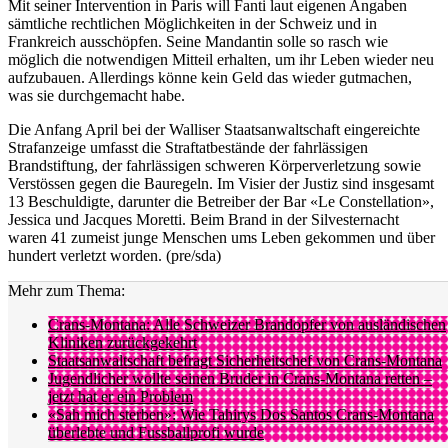
Mit seiner Intervention in Paris will Fanti laut eigenen Angaben
sämtliche rechtlichen Möglichkeiten in der Schweiz und in
Frankreich ausschöpfen. Seine Mandantin solle so rasch wie
möglich die notwendigen Mitteil erhalten, um ihr Leben wieder neu
aufzubauen. Allerdings könne kein Geld das wieder gutmachen,
was sie durchgemacht habe.
Die Anfang April bei der Walliser Staatsanwaltschaft eingereichte
Strafanzeige umfasst die Straftatbestände der fahrlässigen
Brandstiftung, der fahrlässigen schweren Körperverletzung sowie
Verstössen gegen die Bauregeln. Im Visier der Justiz sind insgesamt
13 Beschuldigte, darunter die Betreiber der Bar «Le Constellation»,
Jessica und Jacques Moretti. Beim Brand in der Silvesternacht
waren 41 zumeist junge Menschen ums Leben gekommen und über
hundert verletzt worden. (pre/sda)
Mehr zum Thema:
Crans-Montana: Alle Schweizer Brandopfer von ausländischen
Kliniken zurückgekehrt
Staatsanwaltschaft befragt Sicherheitschef von Crans-Montana
Jugendlicher wollte seinen Bruder in Crans-Montana retten –
jetzt hat er ein Problem
«Sah mich sterben»: Wie Tahirys Dos Santos Crans-Montana
überlebte und Fussballprofi wurde