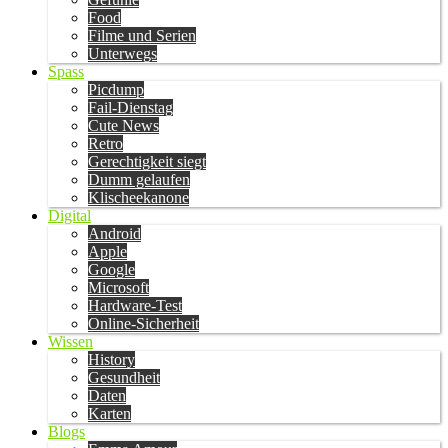
Food
Filme und Serien
Unterwegs
Spass
Picdump
Fail-Dienstag
Cute News
Retro
Gerechtigkeit siegt
Dumm gelaufen
Klischeekanone
Digital
Android
Apple
Google
Microsoft
Hardware-Test
Online-Sicherheit
Wissen
History
Gesundheit
Daten
Karten
Blogs