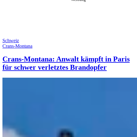
Schweiz
Crans-Montana
Crans-Montana: Anwalt kämpft in Paris
für schwer verletztes Brandopfer