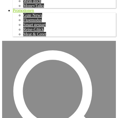
Wein doch
MoneyTalks
Promotionen
Gute News
Flugmodus
Smart gespart
Reise-Glück
Meat & Greet