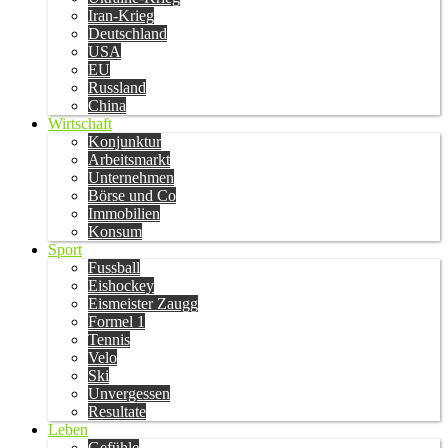
Iran-Krieg
Deutschland
USA
EU
Russland
China
Wirtschaft
Konjunktur
Arbeitsmarkt
Unternehmen
Börse und Co
Immobilien
Konsum
Sport
Fussball
Eishockey
Eismeister Zaugg
Formel 1
Tennis
Velo
Ski
Unvergessen
Resultate
Leben
Gefühle