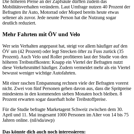
Die höheren Preise an der Zapfsäule dürften zudem das
Mobilitätsverhalten verändern. Laut Umfrage nutzen 40 Prozent der
Befragten ihr Auto, Motorrad oder Moped bereits heute etwas
seltener als zuvor. Jede neunte Person hat die Nutzung sogar
deutlich reduziert.
Mehr Fahrten mit ÖV und Velo
Wer sein Verhalten angepasst hat, steigt vor allem häufiger auf den
ÖV um (42 Prozent) oder legt Strecken öfter zu Fuss zurück (35
Prozent). Auch Velo und Roller profitieren laut der Studie von den
höheren Treibstoffkosten: Knapp ein Viertel der Befragten nutzt
diese Verkehrsmittel häufiger. Zudem vermeidet mehr als ein Viertel
bewusst weniger wichtige Autofahrten.
Mit einer raschen Entspannung rechnen viele der Befragten vorerst
nicht. Zwei von fünf Personen gehen davon aus, dass die Spritpreise
mindestens in den kommenden sieben Monaten hoch bleiben. 8
Prozent erwarten sogar dauerhaft hohe Treibstoffpreise.
Für die Studie befragte Marketagent Schweiz zwischen dem 30.
April und 11. Mai insgesamt 1000 Personen im Alter von 14 bis 75
Jahren online. (nil/sda/awp)
Das könnte dich auch noch interessieren: