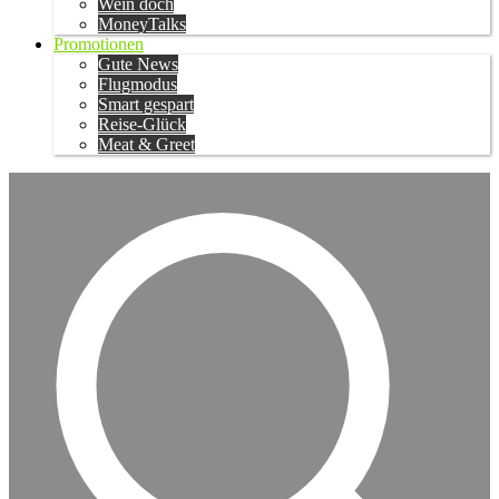
Wein doch
MoneyTalks
Promotionen
Gute News
Flugmodus
Smart gespart
Reise-Glück
Meat & Greet