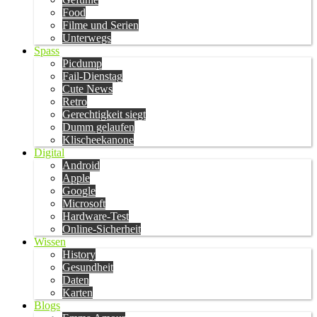
Food
Filme und Serien
Unterwegs
Spass
Picdump
Fail-Dienstag
Cute News
Retro
Gerechtigkeit siegt
Dumm gelaufen
Klischeekanone
Digital
Android
Apple
Google
Microsoft
Hardware-Test
Online-Sicherheit
Wissen
History
Gesundheit
Daten
Karten
Blogs