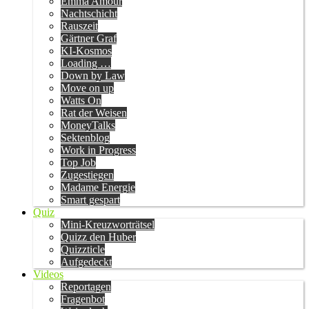
Emma Amour
Nachtschicht
Rauszeit
Gärtner Graf
KI-Kosmos
Loading …
Down by Law
Move on up
Watts On
Rat der Weisen
MoneyTalks
Sektenblog
Work in Progress
Top Job
Zugestiegen
Madame Energie
Smart gespart
Quiz
Mini-Kreuzworträtsel
Quizz den Huber
Quizzticle
Aufgedeckt
Videos
Reportagen
Fragenbot