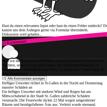
Hast du einen relevanten Input oder hast du einen Fehler entdeckt? D
kannst uns dein Anliegen gerne via Formular übermitteln.
Diskussion wird geladen...
15 Kommentare
Zum Login
Weil wir die Kommentar-Debatten weiterhin persönlich moderieren
möchten, sehen wir uns gezwungen, die Kommentarfunktion 24
Stunden nach Publikation einer Story zu schliessen. Vielen Dank für
dein Verständnis!
15
Alle Kommentare anzeigen
Heftiges Unwetter richtet in St.Gallen in der Nacht auf Donnerstag
massive Schäden an
Ein heftiges Unwetter mit starkem Wind und Regen hat am
Mittwochabend in der Stadt St. Gallen zahlreiche Schäden
verursacht. Die Feuerwehr rückte 22 Mal wegen umgestürzter
Bäume und herabgefallener Äste aus. Verletzt wurde niemand.