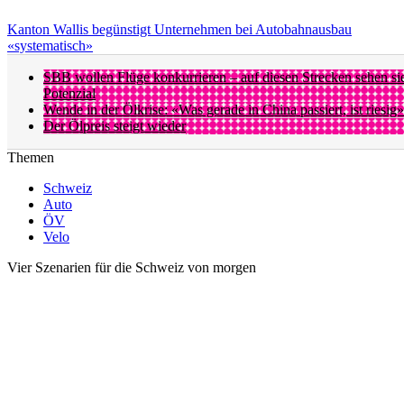
Kanton Wallis begünstigt Unternehmen bei Autobahnausbau
«systematisch»
SBB wollen Flüge konkurrieren – auf diesen Strecken sehen si
Potenzial
Wende in der Ölkrise: «Was gerade in China passiert, ist riesig»
Der Ölpreis steigt wieder
Themen
Schweiz
Auto
ÖV
Velo
Vier Szenarien für die Schweiz von morgen