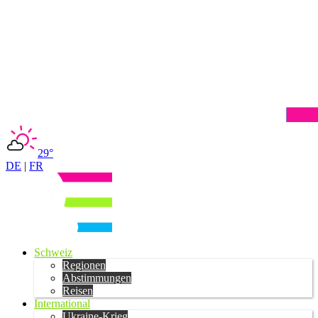
29°
DE
|
FR
Schweiz
Regionen
Abstimmungen
Reisen
International
Ukraine-Krieg