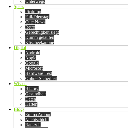
Unterwegs
Spass
Picdump
Fail-Dienstag
Cute News
Retro
Gerechtigkeit siegt
Dumm gelaufen
Klischeekanone
Digital
Android
Apple
Google
Microsoft
Hardware-Test
Online-Sicherheit
Wissen
History
Gesundheit
Daten
Karten
Blogs
Emma Amour
Nachtschicht
Rauszeit