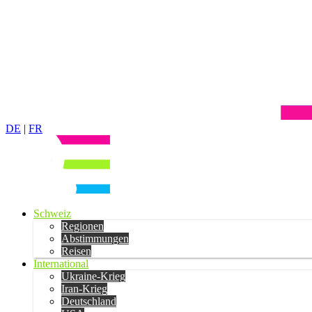
DE
|
FR
Schweiz
Regionen
Abstimmungen
Reisen
International
Ukraine-Krieg
Iran-Krieg
Deutschland