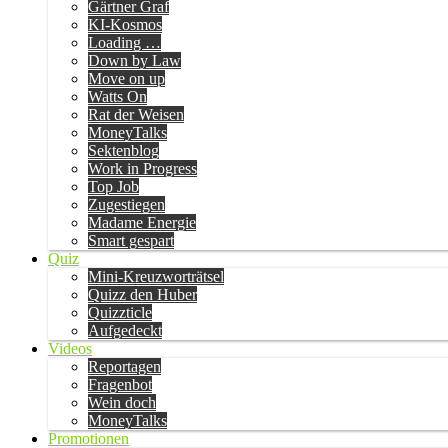
Gärtner Graf
KI-Kosmos
Loading …
Down by Law
Move on up
Watts On
Rat der Weisen
MoneyTalks
Sektenblog
Work in Progress
Top Job
Zugestiegen
Madame Energie
Smart gespart
Quiz
Mini-Kreuzworträtsel
Quizz den Huber
Quizzticle
Aufgedeckt
Videos
Reportagen
Fragenbot
Wein doch
MoneyTalks
Promotionen