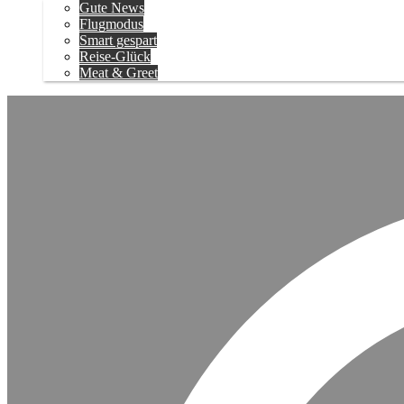
Gute News
Flugmodus
Smart gespart
Reise-Glück
Meat & Greet