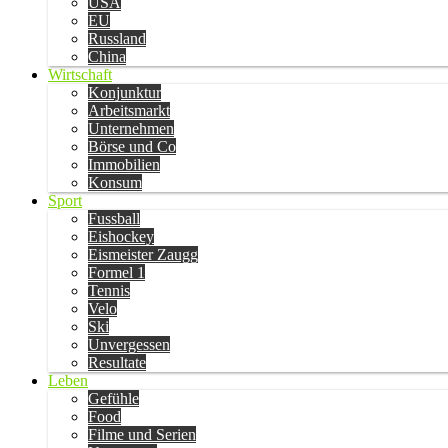
USA
EU
Russland
China
Wirtschaft
Konjunktur
Arbeitsmarkt
Unternehmen
Börse und Co
Immobilien
Konsum
Sport
Fussball
Eishockey
Eismeister Zaugg
Formel 1
Tennis
Velo
Ski
Unvergessen
Resultate
Leben
Gefühle
Food
Filme und Serien