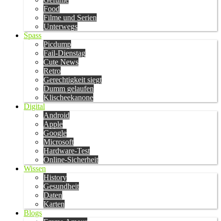
Food
Filme und Serien
Unterwegs
Spass
Picdump
Fail-Dienstag
Cute News
Retro
Gerechtigkeit siegt
Dumm gelaufen
Klischeekanone
Digital
Android
Apple
Google
Microsoft
Hardware-Test
Online-Sicherheit
Wissen
History
Gesundheit
Daten
Karten
Blogs