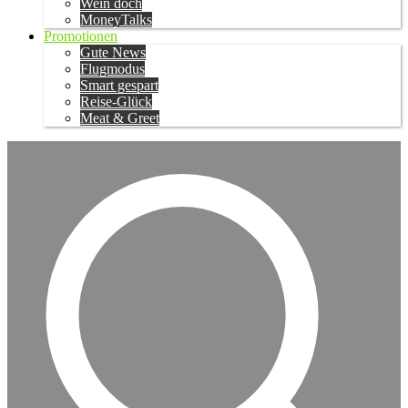
Wein doch
MoneyTalks
Promotionen
Gute News
Flugmodus
Smart gespart
Reise-Glück
Meat & Greet