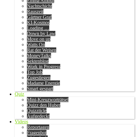
Emma Amour
Nachtschicht
Rauszeit
Gärtner Graf
KI-Kosmos
Loading …
Down by Law
Move on up
Watts On
Rat der Weisen
MoneyTalks
Sektenblog
Work in Progress
Top Job
Zugestiegen
Madame Energie
Smart gespart
Quiz
Mini-Kreuzworträtsel
Quizz den Huber
Quizzticle
Aufgedeckt
Videos
Reportagen
Fragenbot