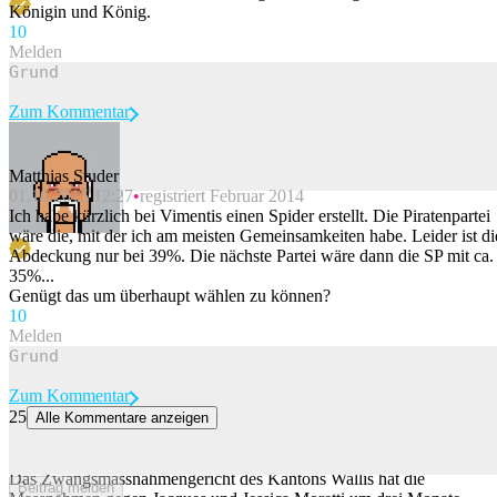
Königin und König.
1
0
Melden
Zum Kommentar
Matthias Studer
01.10.2015 12:27
registriert Februar 2014
Beitrag melden
Ich habe kürzlich bei Vimentis einen Spider erstellt. Die Piratenpartei
wäre die, mit der ich am meisten Gemeinsamkeiten habe. Leider ist di
Abdeckung nur bei 39%. Die nächste Partei wäre dann die SP mit ca.
35%...
Genügt das um überhaupt wählen zu können?
1
0
Melden
Zum Kommentar
25
Alle Kommentare anzeigen
Walliser Gericht verlängert Massnahmen gegen Ehepaar Moretti für
3 Monate
Das Zwangsmassnahmengericht des Kantons Wallis hat die
Beitrag melden