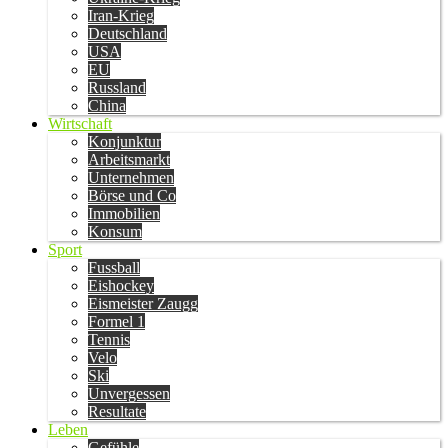
Iran-Krieg
Deutschland
USA
EU
Russland
China
Wirtschaft
Konjunktur
Arbeitsmarkt
Unternehmen
Börse und Co
Immobilien
Konsum
Sport
Fussball
Eishockey
Eismeister Zaugg
Formel 1
Tennis
Velo
Ski
Unvergessen
Resultate
Leben
Gefühle