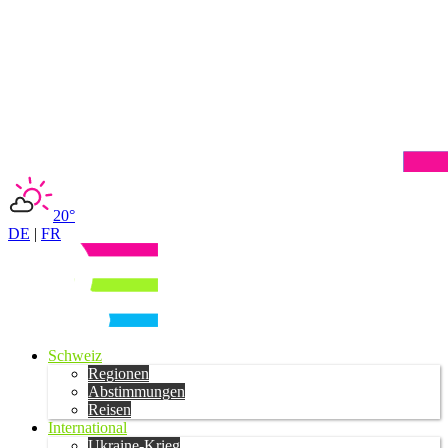
20°
DE
|
FR
Schweiz
Regionen
Abstimmungen
Reisen
International
Ukraine-Krieg