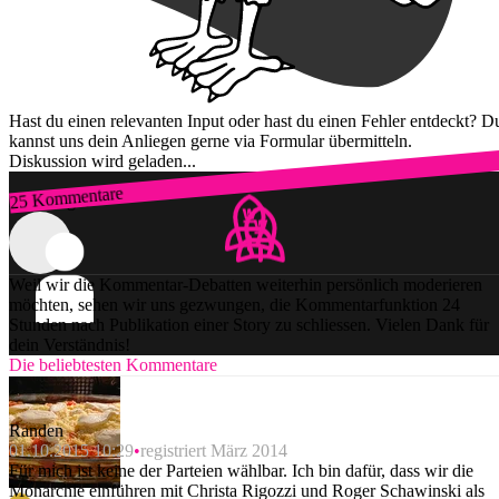
Hast du einen relevanten Input oder hast du einen Fehler entdeckt? D
kannst uns dein Anliegen gerne via Formular übermitteln.
Diskussion wird geladen...
25 Kommentare
Zum Login
Weil wir die Kommentar-Debatten weiterhin persönlich moderieren
möchten, sehen wir uns gezwungen, die Kommentarfunktion 24
Stunden nach Publikation einer Story zu schliessen. Vielen Dank für
dein Verständnis!
Die beliebtesten Kommentare
Randen
01.10.2015 10:29
registriert März 2014
Für mich ist keine der Parteien wählbar. Ich bin dafür, dass wir die
Monarchie einführen mit Christa Rigozzi und Roger Schawinski als