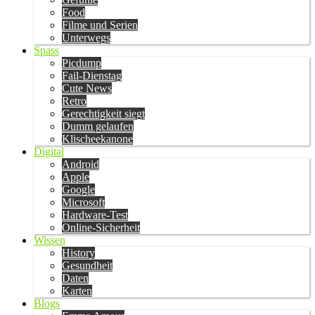
Food
Filme und Serien
Unterwegs
Spass
Picdump
Fail-Dienstag
Cute News
Retro
Gerechtigkeit siegt
Dumm gelaufen
Klischeekanone
Digital
Android
Apple
Google
Microsoft
Hardware-Test
Online-Sicherheit
Wissen
History
Gesundheit
Daten
Karten
Blogs