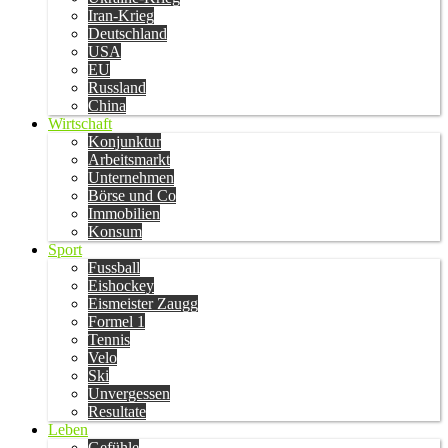
Iran-Krieg
Deutschland
USA
EU
Russland
China
Wirtschaft
Konjunktur
Arbeitsmarkt
Unternehmen
Börse und Co
Immobilien
Konsum
Sport
Fussball
Eishockey
Eismeister Zaugg
Formel 1
Tennis
Velo
Ski
Unvergessen
Resultate
Leben
Gefühle