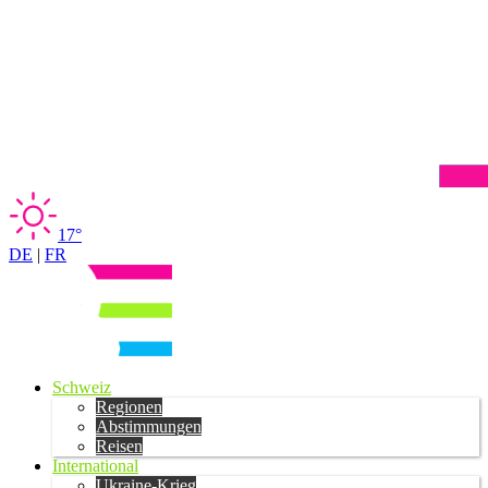
17°
DE
|
FR
Schweiz
Regionen
Abstimmungen
Reisen
International
Ukraine-Krieg