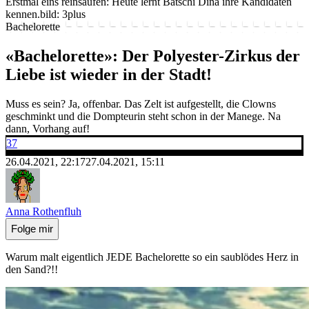
Erstmal eins reinsaufen: Heute lernt Bätschi Dina ihre Kandidaten
kennen.
bild: 3plus
Bachelorette
«Bachelorette»: Der Polyester-Zirkus der
Liebe ist wieder in der Stadt!
Muss es sein? Ja, offenbar. Das Zelt ist aufgestellt, die Clowns
geschminkt und die Dompteurin steht schon in der Manege. Na
dann, Vorhang auf!
37
26.04.2021, 22:17
27.04.2021, 15:11
Anna Rothenfluh
Folge mir
Warum malt eigentlich JEDE Bachelorette so ein saublödes Herz in
den Sand?!!