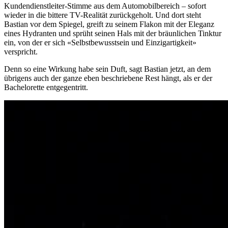
Kundendienstleiter-Stimme aus dem Automobilbereich – sofort
wieder in die bittere TV-Realität zurückgeholt. Und dort steht
Bastian vor dem Spiegel, greift zu seinem Flakon mit der Eleganz
eines Hydranten und sprüht seinen Hals mit der bräunlichen Tinktur
ein, von der er sich «Selbstbewusstsein und Einzigartigkeit»
verspricht.
Denn so eine Wirkung habe sein Duft, sagt Bastian jetzt, an dem
übrigens auch der ganze eben beschriebene Rest hängt, als er der
Bachelorette entgegentritt.