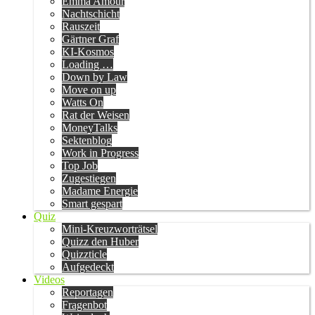
Emma Amour
Nachtschicht
Rauszeit
Gärtner Graf
KI-Kosmos
Loading …
Down by Law
Move on up
Watts On
Rat der Weisen
MoneyTalks
Sektenblog
Work in Progress
Top Job
Zugestiegen
Madame Energie
Smart gespart
Quiz
Mini-Kreuzworträtsel
Quizz den Huber
Quizzticle
Aufgedeckt
Videos
Reportagen
Fragenbot