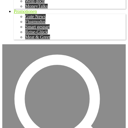
Wein doch
MoneyTalks
Promotionen
Gute News
Flugmodus
Smart gespart
Reise-Glück
Meat & Greet