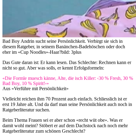
Bad Boy Andrin sucht seine Persönlichkeit. Verbirgt sie sich in
diesem Ratgeber, in seinem Banänchen-Badehöschen oder doch
eher im «Cup Noodles»-Haar?
bild: 3plus
Das Gute daran ist: Er kann lesen. Das Schlechte: Rechnen kann er
nicht so gut. Aber was solls, er kennt Erfolgsformeln:
«Die Formle muesch känne, Alte, die isch Killer: ‹30 % Fresh, 30 %
Bad Boy, 10 % Spirit!›»
Aus «Verführe mit Persönlichkeit»
Vielleicht reichen ihm 70 Prozent auch einfach. Schliesslich ist er
erst 19 Jahre alt. Und da darf man seine Persönlichkeit auch noch in
Ratgeberliteratur suchen.
Beim Thema Frauen sei er aber schon «recht wiit obe». Was er
damit wohl meint? Stöbert er auf dem Dachstock nach noch mehr
Ratgeberliteratur zum schönen Geschlecht?