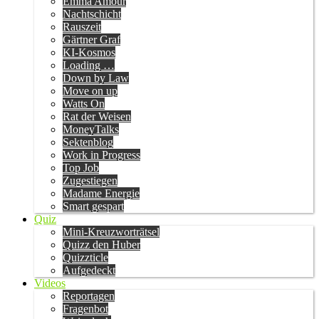
Emma Amour
Nachtschicht
Rauszeit
Gärtner Graf
KI-Kosmos
Loading …
Down by Law
Move on up
Watts On
Rat der Weisen
MoneyTalks
Sektenblog
Work in Progress
Top Job
Zugestiegen
Madame Energie
Smart gespart
Quiz
Mini-Kreuzworträtsel
Quizz den Huber
Quizzticle
Aufgedeckt
Videos
Reportagen
Fragenbot