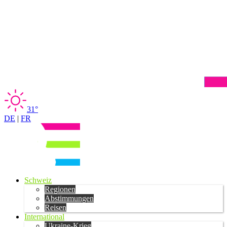
31°
DE
|
FR
Schweiz
Regionen
Abstimmungen
Reisen
International
Ukraine-Krieg