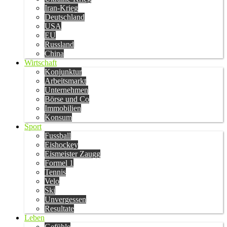
Iran-Krieg
Deutschland
USA
EU
Russland
China
Wirtschaft
Konjunktur
Arbeitsmarkt
Unternehmen
Börse und Co
Immobilien
Konsum
Sport
Fussball
Eishockey
Eismeister Zaugg
Formel 1
Tennis
Velo
Ski
Unvergessen
Resultate
Leben
Gefühle