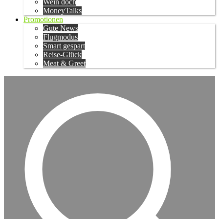
Wein doch
MoneyTalks
Promotionen
Gute News
Flugmodus
Smart gespart
Reise-Glück
Meat & Greet