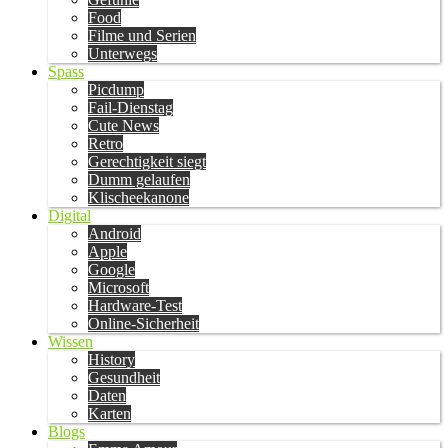
Food
Filme und Serien
Unterwegs
Spass
Picdump
Fail-Dienstag
Cute News
Retro
Gerechtigkeit siegt
Dumm gelaufen
Klischeekanone
Digital
Android
Apple
Google
Microsoft
Hardware-Test
Online-Sicherheit
Wissen
History
Gesundheit
Daten
Karten
Blogs