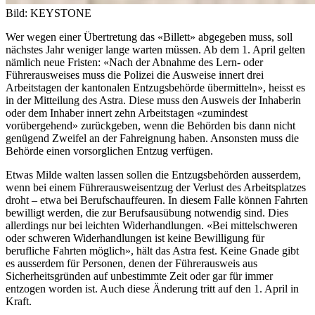
Bild: KEYSTONE
Wer wegen einer Übertretung das «Billett» abgegeben muss, soll
nächstes Jahr weniger lange warten müssen. Ab dem 1. April gelten
nämlich neue Fristen: «Nach der Abnahme des Lern- oder
Führerausweises muss die Polizei die Ausweise innert drei
Arbeitstagen der kantonalen Entzugsbehörde übermitteln», heisst es
in der Mitteilung des Astra. Diese muss den Ausweis der Inhaberin
oder dem Inhaber innert zehn Arbeitstagen «zumindest
vorübergehend» zurückgeben, wenn die Behörden bis dann nicht
genügend Zweifel an der Fahreignung haben. Ansonsten muss die
Behörde einen vorsorglichen Entzug verfügen.
Etwas Milde walten lassen sollen die Entzugsbehörden ausserdem,
wenn bei einem Führerausweisentzug der Verlust des Arbeitsplatzes
droht – etwa bei Berufschauffeuren. In diesem Falle können Fahrten
bewilligt werden, die zur Berufsausübung notwendig sind. Dies
allerdings nur bei leichten Widerhandlungen. «Bei mittelschweren
oder schweren Widerhandlungen ist keine Bewilligung für
berufliche Fahrten möglich», hält das Astra fest. Keine Gnade gibt
es ausserdem für Personen, denen der Führerausweis aus
Sicherheitsgründen auf unbestimmte Zeit oder gar für immer
entzogen worden ist. Auch diese Änderung tritt auf den 1. April in
Kraft.