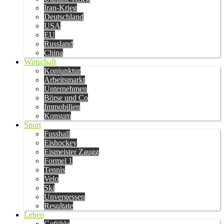
Iran-Krieg
Deutschland
USA
EU
Russland
China
Wirtschaft
Konjunktur
Arbeitsmarkt
Unternehmen
Börse und Co
Immobilien
Konsum
Sport
Fussball
Eishockey
Eismeister Zaugg
Formel 1
Tennis
Velo
Ski
Unvergessen
Resultate
Leben
Gefühle