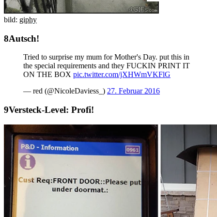
bild:
giphy
Autsch!
Tried to surprise my mum for Mother's Day. put this in
the special requirements and they FUCKIN PRINT IT
ON THE BOX
pic.twitter.com/jXHWmVKFlG
— red (@NicoleDaviess_)
27. Februar 2016
Versteck-Level: Profi!