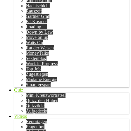
Emma Amour
Nachtschicht
Rauszeit
Gärtner Graf
KI-Kosmos
Loading …
Down by Law
Move on up
Watts On
Rat der Weisen
MoneyTalks
Sektenblog
Work in Progress
Top Job
Zugestiegen
Madame Energie
Smart gespart
Quiz
Mini-Kreuzworträtsel
Quizz den Huber
Quizzticle
Aufgedeckt
Videos
Reportagen
Fragenbot