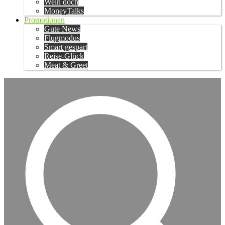
Wein doch
MoneyTalks
Promotionen
Gute News
Flugmodus
Smart gespart
Reise-Glück
Meat & Greet