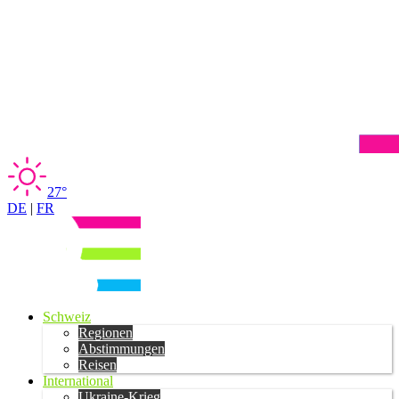
27°
DE
|
FR
Schweiz
Regionen
Abstimmungen
Reisen
International
Ukraine-Krieg