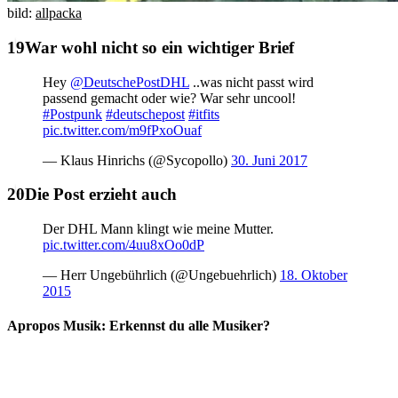
bild:
allpacka
War wohl nicht so ein wichtiger Brief
Hey
@DeutschePostDHL
..was nicht passt wird
passend gemacht oder wie? War sehr uncool!
#Postpunk
#deutschepost
#itfits
pic.twitter.com/m9fPxoOuaf
— Klaus Hinrichs (@Sycopollo)
30. Juni 2017
Die Post erzieht auch
Der DHL Mann klingt wie meine Mutter.
pic.twitter.com/4uu8xOo0dP
— Herr Ungebührlich (@Ungebuehrlich)
18. Oktober
2015
Apropos Musik: Erkennst du alle Musiker?