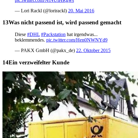
pic.twitter.com/NfNUIHRgws
— Lori Rackl (@lorirackl)
20. Mai 2016
Was nicht passend ist, wird passend gemacht
Diese
#DHL
#Packstation
hat irgendwas...
beklemmendes.
pic.twitter.com/Hen0NWNYd9
— PAKX GmbH (@pakx_de)
22. Oktober 2015
Ein verzweifelter Kunde