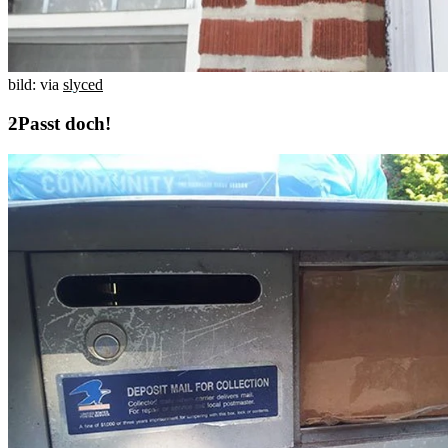
bild: via
slyced
Passt doch!