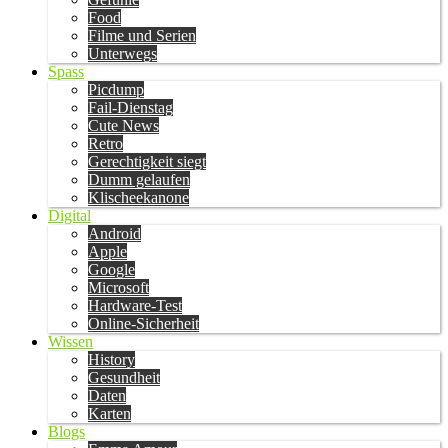
Food
Filme und Serien
Unterwegs
Spass
Picdump
Fail-Dienstag
Cute News
Retro
Gerechtigkeit siegt
Dumm gelaufen
Klischeekanone
Digital
Android
Apple
Google
Microsoft
Hardware-Test
Online-Sicherheit
Wissen
History
Gesundheit
Daten
Karten
Blogs