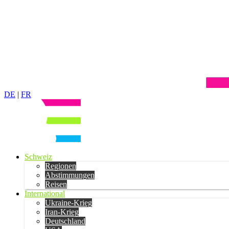
DE
|
FR
Schweiz
Regionen
Abstimmungen
Reisen
International
Ukraine-Krieg
Iran-Krieg
Deutschland