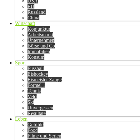
USA
EU
Russland
China
Wirtschaft
Konjunktur
Arbeitsmarkt
Unternehmen
Börse und Co
Immobilien
Konsum
Sport
Fussball
Eishockey
Eismeister Zaugg
Formel 1
Tennis
Velo
Ski
Unvergessen
Resultate
Leben
Gefühle
Food
Filme und Serien