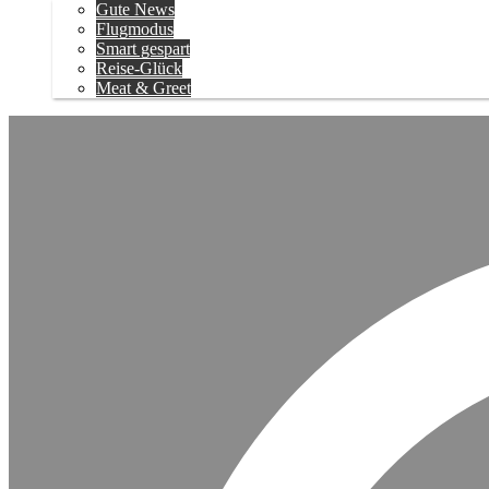
Gute News
Flugmodus
Smart gespart
Reise-Glück
Meat & Greet