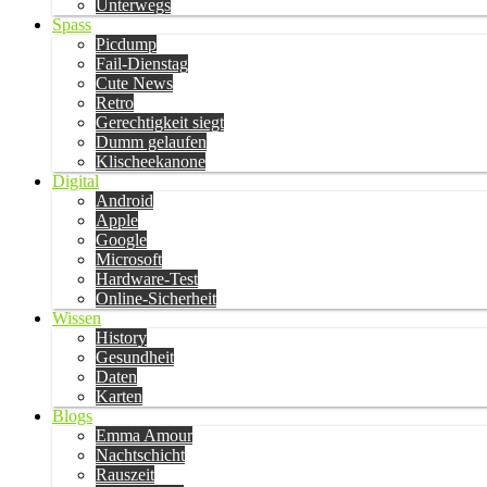
Unterwegs
Spass
Picdump
Fail-Dienstag
Cute News
Retro
Gerechtigkeit siegt
Dumm gelaufen
Klischeekanone
Digital
Android
Apple
Google
Microsoft
Hardware-Test
Online-Sicherheit
Wissen
History
Gesundheit
Daten
Karten
Blogs
Emma Amour
Nachtschicht
Rauszeit