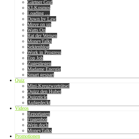
Gärtner Graf
KI-Kosmos
Loading …
Down by Law
Move on up
Watts On
Rat der Weisen
MoneyTalks
Sektenblog
Work in Progress
Top Job
Zugestiegen
Madame Energie
Smart gespart
Quiz
Mini-Kreuzworträtsel
Quizz den Huber
Quizzticle
Aufgedeckt
Videos
Reportagen
Fragenbot
Wein doch
MoneyTalks
Promotionen