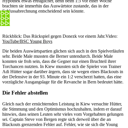
Hypothek etwas erträglicher, denn beim 1:3 vor einer Woche
brachten sie immerhin das Auswärtstor zustande, das in der
Schlussabrechnung entscheidend sein könnte.
Rückblick: Das Rückspiel gegen Donezk vor einem Jahr.
Video:
YouTube/BSC Young Boys
Die beiden Auswärtspartien glichen sich auch in den Spielverläufen
sehr. Beide Male mussten die Berner untendurch. Beide Male
konnten sie froh sein, dass die Gegner nur einen Bruchteil ihrer
Torchancen nutzten. In Kiew mussten sich die Spieler von Trainer
Adi Hütter sogar darüber ärgern, dass sie wegen eines Blackouts in
der Defensive in der 93. Minute ein 1:2 verscherzt hatten, das eine
vorzügliche Ausgangslage für die Revanche in Bern bedeutet hätte.
Die Fehler abstellen
Gleich nach der ernüchternden Leistung in Kiew versuchte Hütter,
die Stimmung und den Optimismus hochzuhalten, indem er darauf
hinwies, dass seinen Leuten sehr vieles vom Vorgehabten gelungen
sei. Captain Steve von Bergen regte sich derweil über die an
Blackouts grenzenden Fehler auf. Fehler, wie sie sich die Young