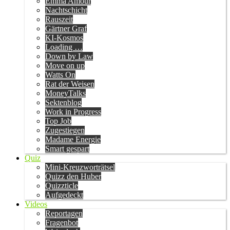
Emma Amour
Nachtschicht
Rauszeit
Gärtner Graf
KI-Kosmos
Loading …
Down by Law
Move on up
Watts On
Rat der Weisen
MoneyTalks
Sektenblog
Work in Progress
Top Job
Zugestiegen
Madame Energie
Smart gespart
Quiz
Mini-Kreuzworträtsel
Quizz den Huber
Quizzticle
Aufgedeckt
Videos
Reportagen
Fragenbot