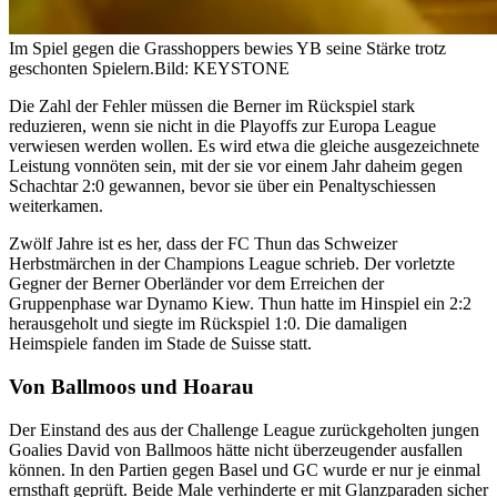
Im Spiel gegen die Grasshoppers bewies YB seine Stärke trotz
geschonten Spielern.
Bild: KEYSTONE
Die Zahl der Fehler müssen die Berner im Rückspiel stark
reduzieren, wenn sie nicht in die Playoffs zur Europa League
verwiesen werden wollen. Es wird etwa die gleiche ausgezeichnete
Leistung vonnöten sein, mit der sie vor einem Jahr daheim gegen
Schachtar 2:0 gewannen, bevor sie über ein Penaltyschiessen
weiterkamen.
Zwölf Jahre ist es her, dass der FC Thun das Schweizer
Herbstmärchen in der Champions League schrieb. Der vorletzte
Gegner der Berner Oberländer vor dem Erreichen der
Gruppenphase war Dynamo Kiew. Thun hatte im Hinspiel ein 2:2
herausgeholt und siegte im Rückspiel 1:0. Die damaligen
Heimspiele fanden im Stade de Suisse statt.
Von Ballmoos und Hoarau
Der Einstand des aus der Challenge League zurückgeholten jungen
Goalies David von Ballmoos hätte nicht überzeugender ausfallen
können. In den Partien gegen Basel und GC wurde er nur je einmal
ernsthaft geprüft. Beide Male verhinderte er mit Glanzparaden sicher