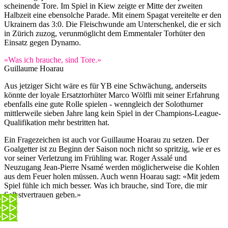
scheinende Tore. Im Spiel in Kiew zeigte er Mitte der zweiten
Halbzeit eine ebensolche Parade. Mit einem Spagat vereitelte er den
Ukrainern das 3:0. Die Fleischwunde am Unterschenkel, die er sich
in Zürich zuzog, verunmöglicht dem Emmentaler Torhüter den
Einsatz gegen Dynamo.
«Was ich brauche, sind Tore.»
Guillaume Hoarau
Aus jetziger Sicht wäre es für YB eine Schwächung, anderseits
könnte der loyale Ersatztorhüter Marco Wölfli mit seiner Erfahrung
ebenfalls eine gute Rolle spielen - wenngleich der Solothurner
mittlerweile sieben Jahre lang kein Spiel in der Champions-League-
Qualifikation mehr bestritten hat.
Ein Fragezeichen ist auch vor Guillaume Hoarau zu setzen. Der
Goalgetter ist zu Beginn der Saison noch nicht so spritzig, wie er es
vor seiner Verletzung im Frühling war. Roger Assalé und
Neuzugang Jean-Pierre Nsamé werden möglicherweise die Kohlen
aus dem Feuer holen müssen. Auch wenn Hoarau sagt: «Mit jedem
Spiel fühle ich mich besser. Was ich brauche, sind Tore, die mir
Selbstvertrauen geben.»