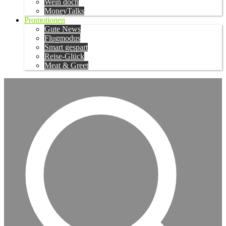
Wein doch
MoneyTalks
Promotionen
Gute News
Flugmodus
Smart gespart
Reise-Glück
Meat & Greet