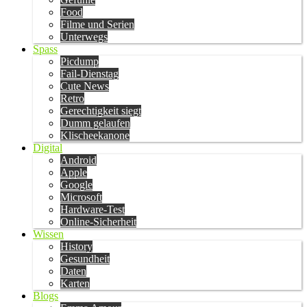
Food
Filme und Serien
Unterwegs
Spass
Picdump
Fail-Dienstag
Cute News
Retro
Gerechtigkeit siegt
Dumm gelaufen
Klischeekanone
Digital
Android
Apple
Google
Microsoft
Hardware-Test
Online-Sicherheit
Wissen
History
Gesundheit
Daten
Karten
Blogs