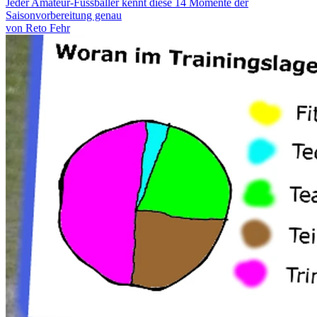
Jeder Amateur-Fussballer kennt diese 14 Momente der
Saisonvorbereitung genau
von Reto Fehr