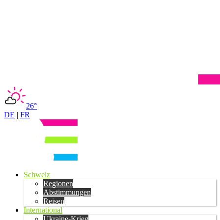
26°
DE
|
FR
Schweiz
Regionen
Abstimmungen
Reisen
International
Ukraine-Krieg