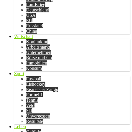
Iran-Krieg
Deutschland
USA
EU
Russland
China
Wirtschaft
Konjunktur
Arbeitsmarkt
Unternehmen
Börse und Co
Immobilien
Konsum
Sport
Fussball
Eishockey
Eismeister Zaugg
Formel 1
Tennis
Velo
Ski
Unvergessen
Resultate
Leben
Gefühle