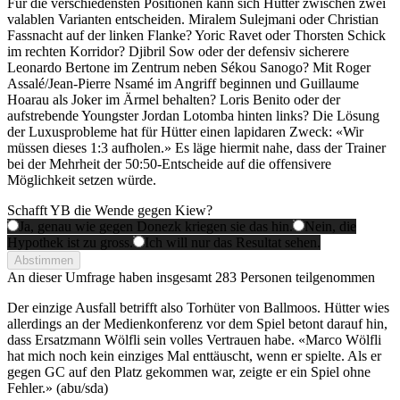
Für die verschiedensten Positionen kann sich Hütter zwischen zwei
valablen Varianten entscheiden. Miralem Sulejmani oder Christian
Fassnacht auf der linken Flanke? Yoric Ravet oder Thorsten Schick
im rechten Korridor? Djibril Sow oder der defensiv sicherere
Leonardo Bertone im Zentrum neben Sékou Sanogo? Mit Roger
Assalé/Jean-Pierre Nsamé im Angriff beginnen und Guillaume
Hoarau als Joker im Ärmel behalten? Loris Benito oder der
aufstrebende Youngster Jordan Lotomba hinten links? Die Lösung
der Luxusprobleme hat für Hütter einen lapidaren Zweck: «Wir
müssen dieses 1:3 aufholen.» Es läge hiermit nahe, dass der Trainer
bei der Mehrheit der 50:50-Entscheide auf die offensivere
Möglichkeit setzen würde.
Schafft YB die Wende gegen Kiew?
Ja, genau wie gegen Donezk kriegen sie das hin.
Nein, die
Hypothek ist zu gross.
Ich will nur das Resultat sehen.
Abstimmen
An dieser Umfrage haben insgesamt
283 Personen
teilgenommen
Der einzige Ausfall betrifft also Torhüter von Ballmoos. Hütter wies
allerdings an der Medienkonferenz vor dem Spiel betont darauf hin,
dass Ersatzmann Wölfli sein volles Vertrauen habe. «Marco Wölfli
hat mich noch kein einziges Mal enttäuscht, wenn er spielte. Als er
gegen GC auf den Platz gekommen war, zeigte er ein Spiel ohne
Fehler.» (abu/sda)