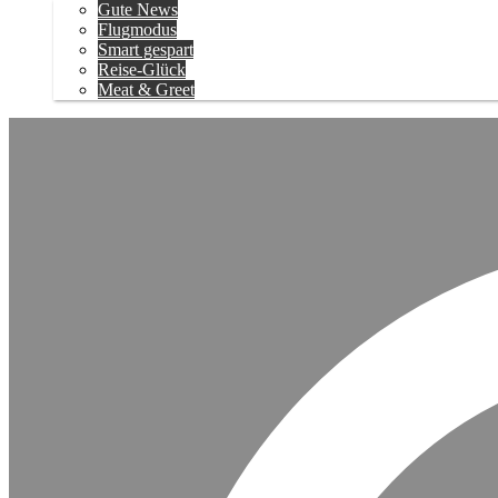
Gute News
Flugmodus
Smart gespart
Reise-Glück
Meat & Greet