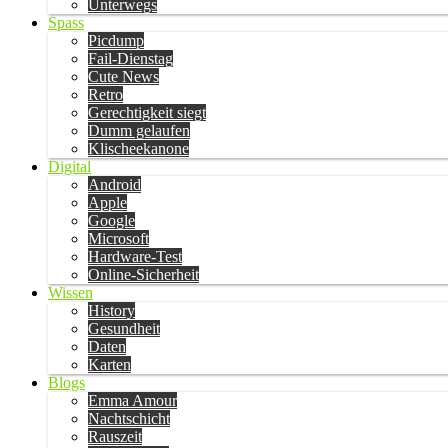
Unterwegs
Spass
Picdump
Fail-Dienstag
Cute News
Retro
Gerechtigkeit siegt
Dumm gelaufen
Klischeekanone
Digital
Android
Apple
Google
Microsoft
Hardware-Test
Online-Sicherheit
Wissen
History
Gesundheit
Daten
Karten
Blogs
Emma Amour
Nachtschicht
Rauszeit