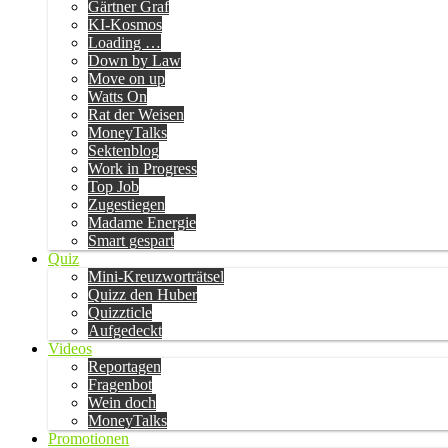
Gärtner Graf
KI-Kosmos
Loading …
Down by Law
Move on up
Watts On
Rat der Weisen
MoneyTalks
Sektenblog
Work in Progress
Top Job
Zugestiegen
Madame Energie
Smart gespart
Quiz
Mini-Kreuzworträtsel
Quizz den Huber
Quizzticle
Aufgedeckt
Videos
Reportagen
Fragenbot
Wein doch
MoneyTalks
Promotionen