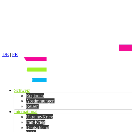
DE
|
FR
Schweiz
Regionen
Abstimmungen
Reisen
International
Ukraine-Krieg
Iran-Krieg
Deutschland