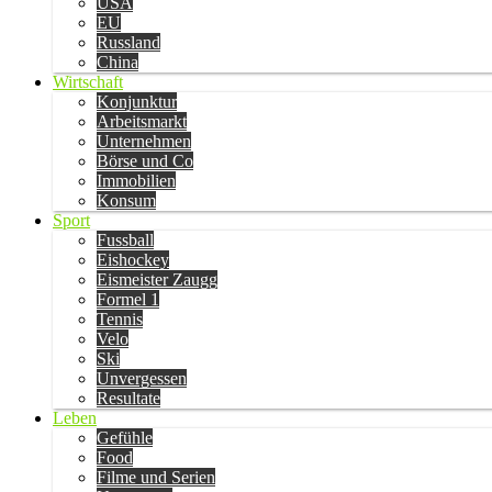
USA
EU
Russland
China
Wirtschaft
Konjunktur
Arbeitsmarkt
Unternehmen
Börse und Co
Immobilien
Konsum
Sport
Fussball
Eishockey
Eismeister Zaugg
Formel 1
Tennis
Velo
Ski
Unvergessen
Resultate
Leben
Gefühle
Food
Filme und Serien