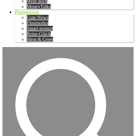
Wein doch
MoneyTalks
Promotionen
Gute News
Flugmodus
Smart gespart
Reise-Glück
Meat & Greet