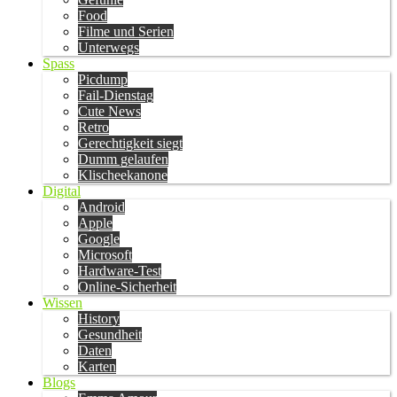
Food
Filme und Serien
Unterwegs
Spass
Picdump
Fail-Dienstag
Cute News
Retro
Gerechtigkeit siegt
Dumm gelaufen
Klischeekanone
Digital
Android
Apple
Google
Microsoft
Hardware-Test
Online-Sicherheit
Wissen
History
Gesundheit
Daten
Karten
Blogs