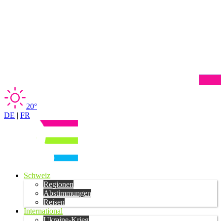
20°
DE
|
FR
Schweiz
Regionen
Abstimmungen
Reisen
International
Ukraine-Krieg