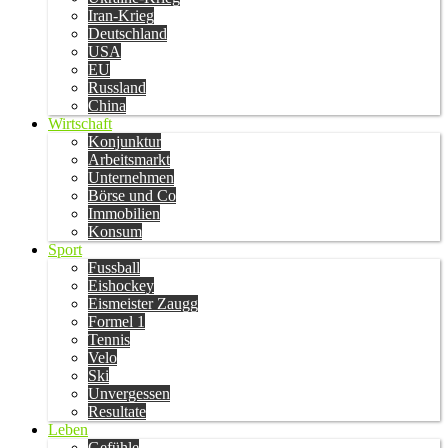
Iran-Krieg
Deutschland
USA
EU
Russland
China
Wirtschaft
Konjunktur
Arbeitsmarkt
Unternehmen
Börse und Co
Immobilien
Konsum
Sport
Fussball
Eishockey
Eismeister Zaugg
Formel 1
Tennis
Velo
Ski
Unvergessen
Resultate
Leben
Gefühle