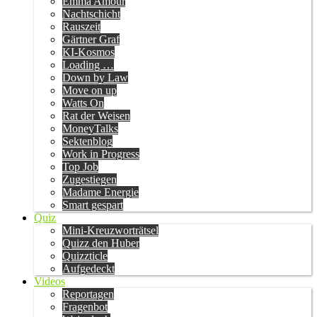
Emma Amour
Nachtschicht
Rauszeit
Gärtner Graf
KI-Kosmos
Loading …
Down by Law
Move on up
Watts On
Rat der Weisen
MoneyTalks
Sektenblog
Work in Progress
Top Job
Zugestiegen
Madame Energie
Smart gespart
Quiz
Mini-Kreuzworträtsel
Quizz den Huber
Quizzticle
Aufgedeckt
Videos
Reportagen
Fragenbot