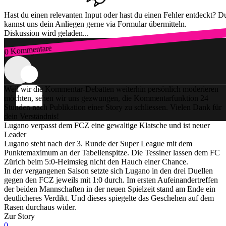
Hast du einen relevanten Input oder hast du einen Fehler entdeckt? D
kannst uns dein Anliegen gerne via Formular übermitteln.
Diskussion wird geladen...
0 Kommentare
Zum Login
Weil wir die Kommentar-Debatten weiterhin persönlich moderieren
möchten, sehen wir uns gezwungen, die Kommentarfunktion 24
Stunden nach Publikation einer Story zu schliessen. Vielen Dank für
dein Verständnis!
Lugano verpasst dem FCZ eine gewaltige Klatsche und ist neuer
Leader
Lugano steht nach der 3. Runde der Super League mit dem
Punktemaximum an der Tabellenspitze. Die Tessiner lassen dem FC
Zürich beim 5:0-Heimsieg nicht den Hauch einer Chance.
In der vergangenen Saison setzte sich Lugano in den drei Duellen
gegen den FCZ jeweils mit 1:0 durch. Im ersten Aufeinandertreffen
der beiden Mannschaften in der neuen Spielzeit stand am Ende ein
deutlicheres Verdikt. Und dieses spiegelte das Geschehen auf dem
Rasen durchaus wider.
Zur Story
0