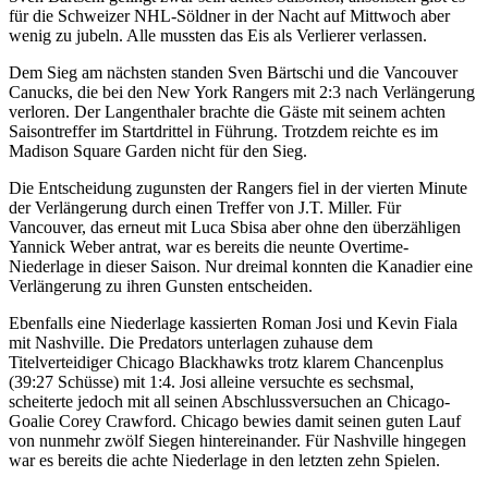
für die Schweizer NHL-Söldner in der Nacht auf Mittwoch aber
wenig zu jubeln. Alle mussten das Eis als Verlierer verlassen.
Dem Sieg am nächsten standen Sven Bärtschi und die Vancouver
Canucks, die bei den New York Rangers mit 2:3 nach Verlängerung
verloren. Der Langenthaler brachte die Gäste mit seinem achten
Saisontreffer im Startdrittel in Führung. Trotzdem reichte es im
Madison Square Garden nicht für den Sieg.
Die Entscheidung zugunsten der Rangers fiel in der vierten Minute
der Verlängerung durch einen Treffer von J.T. Miller. Für
Vancouver, das erneut mit Luca Sbisa aber ohne den überzähligen
Yannick Weber antrat, war es bereits die neunte Overtime-
Niederlage in dieser Saison. Nur dreimal konnten die Kanadier eine
Verlängerung zu ihren Gunsten entscheiden.
Ebenfalls eine Niederlage kassierten Roman Josi und Kevin Fiala
mit Nashville. Die Predators unterlagen zuhause dem
Titelverteidiger Chicago Blackhawks trotz klarem Chancenplus
(39:27 Schüsse) mit 1:4. Josi alleine versuchte es sechsmal,
scheiterte jedoch mit all seinen Abschlussversuchen an Chicago-
Goalie Corey Crawford. Chicago bewies damit seinen guten Lauf
von nunmehr zwölf Siegen hintereinander. Für Nashville hingegen
war es bereits die achte Niederlage in den letzten zehn Spielen.