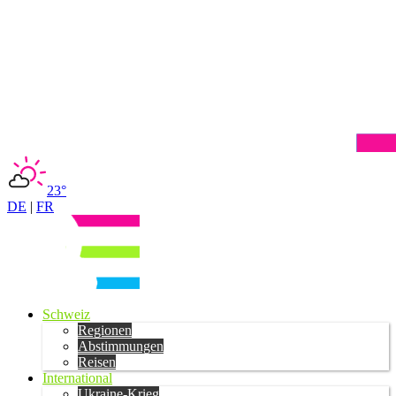
23°
DE
|
FR
Schweiz
Regionen
Abstimmungen
Reisen
International
Ukraine-Krieg