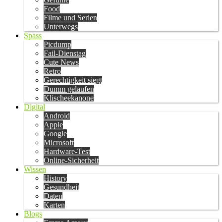
Food
Filme und Serien
Unterwegs
Spass
Picdump
Fail-Dienstag
Cute News
Retro
Gerechtigkeit siegt
Dumm gelaufen
Klischeekanone
Digital
Android
Apple
Google
Microsoft
Hardware-Test
Online-Sicherheit
Wissen
History
Gesundheit
Daten
Karten
Blogs