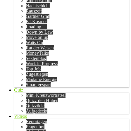
Emma Amour
Nachtschicht
Rauszeit
Gärtner Graf
KI-Kosmos
Loading …
Down by Law
Move on up
Watts On
Rat der Weisen
MoneyTalks
Sektenblog
Work in Progress
Top Job
Zugestiegen
Madame Energie
Smart gespart
Quiz
Mini-Kreuzworträtsel
Quizz den Huber
Quizzticle
Aufgedeckt
Videos
Reportagen
Fragenbot