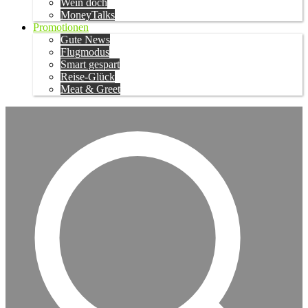
Wein doch
MoneyTalks
Promotionen
Gute News
Flugmodus
Smart gespart
Reise-Glück
Meat & Greet