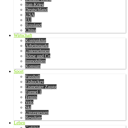
Iran-Krieg
Deutschland
USA
EU
Russland
China
Wirtschaft
Konjunktur
Arbeitsmarkt
Unternehmen
Börse und Co
Immobilien
Konsum
Sport
Fussball
Eishockey
Eismeister Zaugg
Formel 1
Tennis
Velo
Ski
Unvergessen
Resultate
Leben
Gefühle