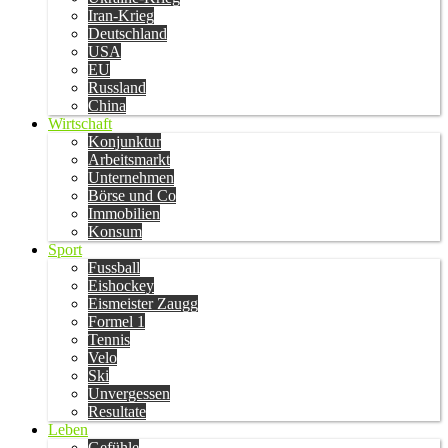
Iran-Krieg
Deutschland
USA
EU
Russland
China
Wirtschaft
Konjunktur
Arbeitsmarkt
Unternehmen
Börse und Co
Immobilien
Konsum
Sport
Fussball
Eishockey
Eismeister Zaugg
Formel 1
Tennis
Velo
Ski
Unvergessen
Resultate
Leben
Gefühle