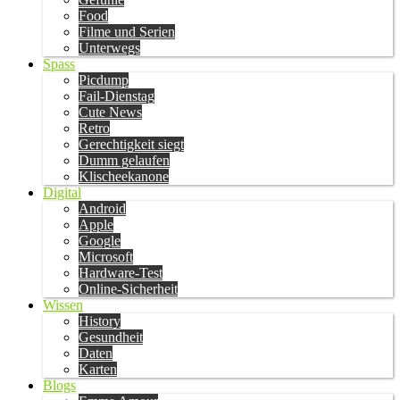
Food
Filme und Serien
Unterwegs
Spass
Picdump
Fail-Dienstag
Cute News
Retro
Gerechtigkeit siegt
Dumm gelaufen
Klischeekanone
Digital
Android
Apple
Google
Microsoft
Hardware-Test
Online-Sicherheit
Wissen
History
Gesundheit
Daten
Karten
Blogs