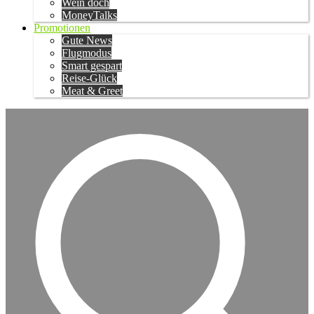
Wein doch
MoneyTalks
Promotionen
Gute News
Flugmodus
Smart gespart
Reise-Glück
Meat & Greet