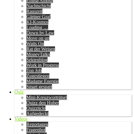
Emma Amour
Nachtschicht
Rauszeit
Gärtner Graf
KI-Kosmos
Loading …
Down by Law
Move on up
Watts On
Rat der Weisen
MoneyTalks
Sektenblog
Work in Progress
Top Job
Zugestiegen
Madame Energie
Smart gespart
Quiz
Mini-Kreuzworträtsel
Quizz den Huber
Quizzticle
Aufgedeckt
Videos
Reportagen
Fragenbot