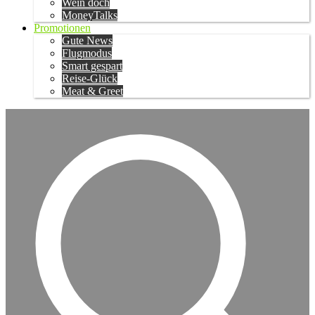
Wein doch
MoneyTalks
Promotionen
Gute News
Flugmodus
Smart gespart
Reise-Glück
Meat & Greet