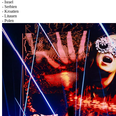
- Israel
- Serbien
- Kroatien
- Litauen
- Polen