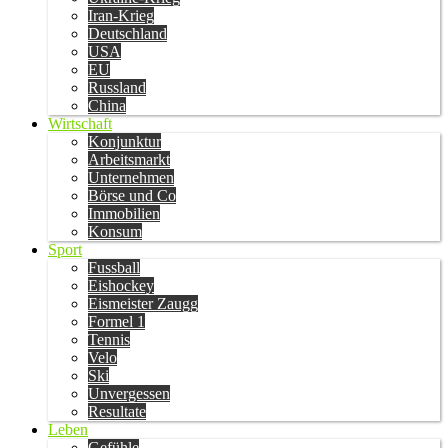
Iran-Krieg
Deutschland
USA
EU
Russland
China
Wirtschaft
Konjunktur
Arbeitsmarkt
Unternehmen
Börse und Co
Immobilien
Konsum
Sport
Fussball
Eishockey
Eismeister Zaugg
Formel 1
Tennis
Velo
Ski
Unvergessen
Resultate
Leben
Gefühle