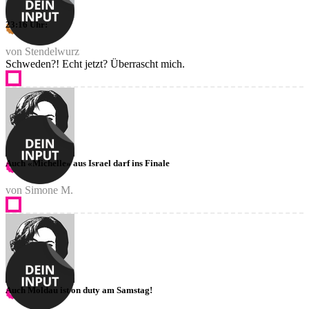
23:16 Uhr:
von Stendelwurz
Schweden?! Echt jetzt? Überrascht mich.
Auch «Michelle» aus Israel darf ins Finale
von Simone M.
Auch Moldau ist on duty am Samstag!