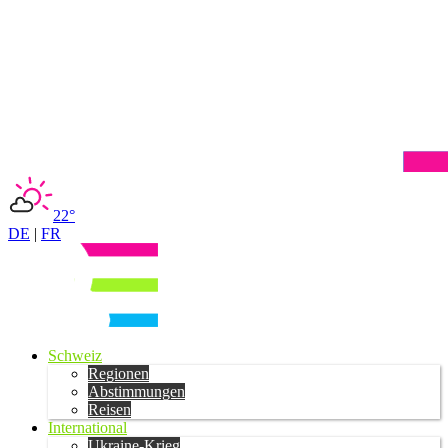
22°
DE
|
FR
Schweiz
Regionen
Abstimmungen
Reisen
International
Ukraine-Krieg