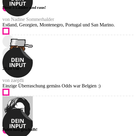
Diese 5 Länder sind raus!
von Nadine Sommerhalder
Estland, Georgien, Montenegro, Portugal und San Marino.
23:20 Uhr:
von zaepfli
Einzige Überraschung gemäss Odds war Belgien :)
Polen hats geschafft!