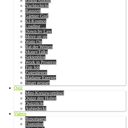
Emma Amour
Nachtschicht
Rauszeit
Gärtner Graf
KI-Kosmos
Loading …
Down by Law
Move on up
Watts On
Rat der Weisen
MoneyTalks
Sektenblog
Work in Progress
Top Job
Zugestiegen
Madame Energie
Smart gespart
Quiz
Mini-Kreuzworträtsel
Quizz den Huber
Quizzticle
Aufgedeckt
Videos
Reportagen
Fragenbot