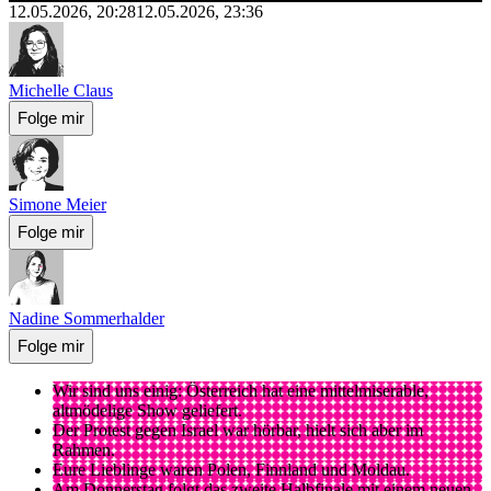
12.05.2026, 20:28
12.05.2026, 23:36
Michelle Claus
Folge mir
Simone Meier
Folge mir
Nadine Sommerhalder
Folge mir
Wir sind uns einig: Österreich hat eine mittelmiserable,
altmödelige Show geliefert.
Der Protest gegen Israel war hörbar, hielt sich aber im
Rahmen.
Eure Lieblinge waren Polen, Finnland und Moldau.
Am Donnerstag folgt das zweite Halbfinale mit einem neuen