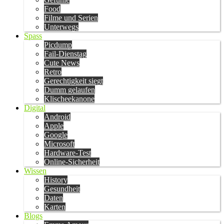
Food
Filme und Serien
Unterwegs
Spass
Picdump
Fail-Dienstag
Cute News
Retro
Gerechtigkeit siegt
Dumm gelaufen
Klischeekanone
Digital
Android
Apple
Google
Microsoft
Hardware-Test
Online-Sicherheit
Wissen
History
Gesundheit
Daten
Karten
Blogs