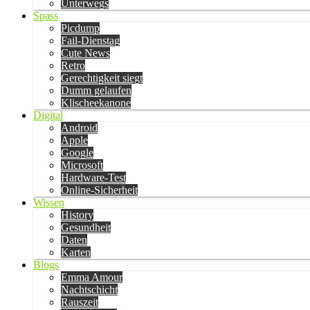
Unterwegs
Spass
Picdump
Fail-Dienstag
Cute News
Retro
Gerechtigkeit siegt
Dumm gelaufen
Klischeekanone
Digital
Android
Apple
Google
Microsoft
Hardware-Test
Online-Sicherheit
Wissen
History
Gesundheit
Daten
Karten
Blogs
Emma Amour
Nachtschicht
Rauszeit