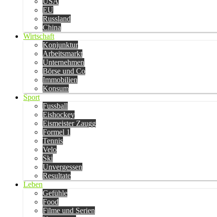
USA
EU
Russland
China
Wirtschaft
Konjunktur
Arbeitsmarkt
Unternehmen
Börse und Co
Immobilien
Konsum
Sport
Fussball
Eishockey
Eismeister Zaugg
Formel 1
Tennis
Velo
Ski
Unvergessen
Resultate
Leben
Gefühle
Food
Filme und Serien