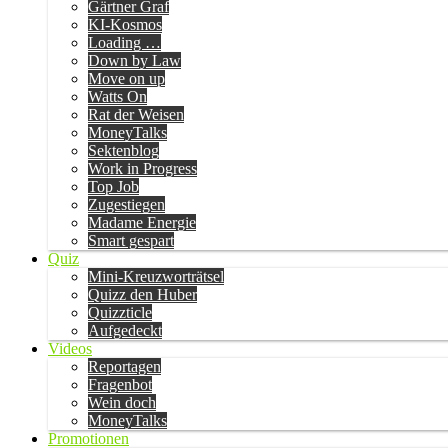
Gärtner Graf
KI-Kosmos
Loading …
Down by Law
Move on up
Watts On
Rat der Weisen
MoneyTalks
Sektenblog
Work in Progress
Top Job
Zugestiegen
Madame Energie
Smart gespart
Quiz
Mini-Kreuzworträtsel
Quizz den Huber
Quizzticle
Aufgedeckt
Videos
Reportagen
Fragenbot
Wein doch
MoneyTalks
Promotionen