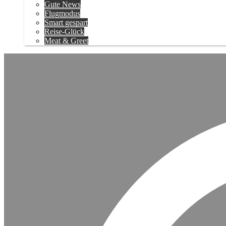
Gute News
Flugmodus
Smart gespart
Reise-Glück
Meat & Greet