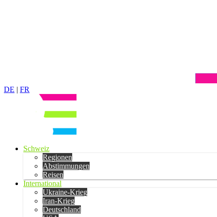
DE
|
FR
Schweiz
Regionen
Abstimmungen
Reisen
International
Ukraine-Krieg
Iran-Krieg
Deutschland