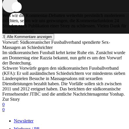
Weil wir die Kommentar-Debatten weiterhin persönlich moderieren
möchten, sehen wir uns gezwungen, die Kommentarfunktion 24
Stunden nach Publikation einer Story zu schliessen. Vielen Dank für
dein Verständnis!
3
Alle Kommentare anzeigen
Vorwurf: Südkoreanischer Fussballverband spendierte Sex-
Massagen an Schiedsrichter
Im südkoreanischen Fussball kehrt keine Ruhe ein. Zunächst wurde
am Donnerstag eine Razzia bekannt, nun geht es um den Vorwurf
der Bestechung.
Schwere Vorwürfe gegen den südkoreanischen Fussballverband
(KFA): Er soll ausländischen Schiedsrichtern vor mindestens sieben
Länderspielen Besuche in Massagesalons mit sexuellen
Dienstleistungen bezahlt haben. Die Vorfälle sollen sich zwischen
2011 und 2012 ereignet haben. Das berichten der südkoreanische
Fernsehsender JTBC und die amtliche Nachrichtenagentur Yonhap.
Zur Story
0
0
Newsletter
Werbung / PR