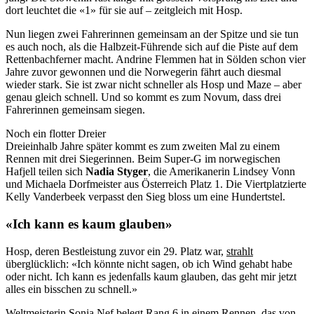
dort leuchtet die «1» für sie auf – zeitgleich mit Hosp.
Nun liegen zwei Fahrerinnen gemeinsam an der Spitze und sie tun
es auch noch, als die Halbzeit-Führende sich auf die Piste auf dem
Rettenbachferner macht. Andrine Flemmen hat in Sölden schon vier
Jahre zuvor gewonnen und die Norwegerin fährt auch diesmal
wieder stark. Sie ist zwar nicht schneller als Hosp und Maze – aber
genau gleich schnell. Und so kommt es zum Novum, dass drei
Fahrerinnen gemeinsam siegen.
Noch ein flotter Dreier
Dreieinhalb Jahre später kommt es zum zweiten Mal zu einem
Rennen mit drei Siegerinnen. Beim Super-G im norwegischen
Hafjell teilen sich
Nadia Styger
, die Amerikanerin Lindsey Vonn
und Michaela Dorfmeister aus Österreich Platz 1. Die Viertplatzierte
Kelly Vanderbeek verpasst den Sieg bloss um eine Hundertstel.
«Ich kann es kaum glauben»
Hosp, deren Bestleistung zuvor ein 29. Platz war,
strahlt
überglücklich: «Ich könnte nicht sagen, ob ich Wind gehabt habe
oder nicht. Ich kann es jedenfalls kaum glauben, das geht mir jetzt
alles ein bisschen zu schnell.»
Weltmeisterin Sonja Nef belegt Rang 6 in einem Rennen, das von