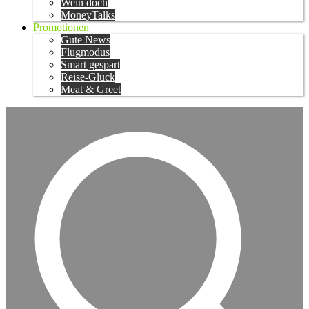
Wein doch
MoneyTalks
Promotionen
Gute News
Flugmodus
Smart gespart
Reise-Glück
Meat & Greet