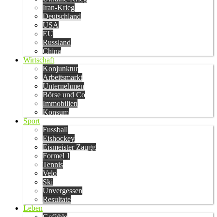
Iran-Krieg
Deutschland
USA
EU
Russland
China
Wirtschaft
Konjunktur
Arbeitsmarkt
Unternehmen
Börse und Co
Immobilien
Konsum
Sport
Fussball
Eishockey
Eismeister Zaugg
Formel 1
Tennis
Velo
Ski
Unvergessen
Resultate
Leben
Gefühle