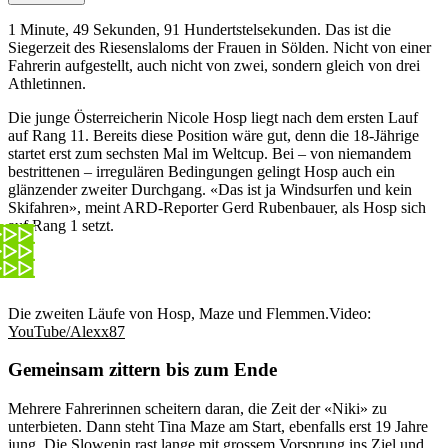
1 Minute, 49 Sekunden, 91 Hundertstelsekunden. Das ist die
Siegerzeit des Riesenslaloms der Frauen in Sölden. Nicht von einer
Fahrerin aufgestellt, auch nicht von zwei, sondern gleich von drei
Athletinnen.
Die junge Österreicherin Nicole Hosp liegt nach dem ersten Lauf
auf Rang 11. Bereits diese Position wäre gut, denn die 18-Jährige
startet erst zum sechsten Mal im Weltcup. Bei – von niemandem
bestrittenen – irregulären Bedingungen gelingt Hosp auch ein
glänzender zweiter Durchgang. «Das ist ja Windsurfen und kein
Skifahren», meint ARD-Reporter Gerd Rubenbauer, als Hosp sich
auf Rang 1 setzt.
Die zweiten Läufe von Hosp, Maze und Flemmen.
Video:
YouTube/Alexx87
Gemeinsam zittern bis zum Ende
Mehrere Fahrerinnen scheitern daran, die Zeit der «Niki» zu
unterbieten. Dann steht Tina Maze am Start, ebenfalls erst 19 Jahre
jung. Die Slowenin rast lange mit grossem Vorsprung ins Ziel und