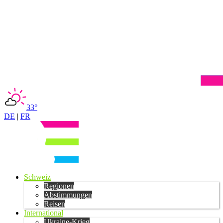
33°
DE
|
FR
Schweiz
Regionen
Abstimmungen
Reisen
International
Ukraine-Krieg