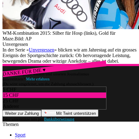
WM-Kombination 2015: Silber für Hosp (links), Gold für
Maze.
Bild: AP
Unvergessen
In der Serie «
Unvergessen
» blicken wir am Jahrestag auf ein grosses
Ereignis der Sportgeschichte zurück: Ob hervorragende Leistung,
bewegendes Drama oder witzige Anekdote – alles ist dabei.
DANKE FÜR DIE ♥
Würdest du gerne watson und unseren Journalismus
unterstützen?
Mehr erfahren
(Du wirst umgeleitet, um die Zahlung abzuschliessen.)
5 CHF
15 CHF
25 CHF
Anderer
Weiter zur Zahlung
Mit Twint unterstützen
Oder unterstütze uns per
Banküberweisung
.
Themen
Sport