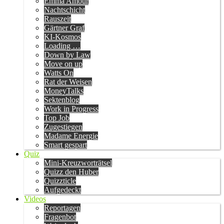
Emma Amour
Nachtschicht
Rauszeit
Gärtner Graf
KI-Kosmos
Loading …
Down by Law
Move on up
Watts On
Rat der Weisen
MoneyTalks
Sektenblog
Work in Progress
Top Job
Zugestiegen
Madame Energie
Smart gespart
Quiz
Mini-Kreuzworträtsel
Quizz den Huber
Quizzticle
Aufgedeckt
Videos
Reportagen
Fragenbot