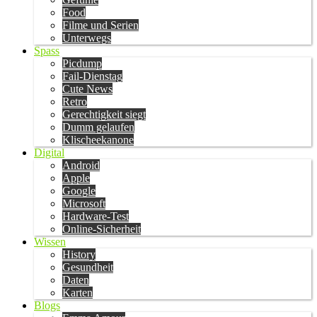
Food
Filme und Serien
Unterwegs
Spass
Picdump
Fail-Dienstag
Cute News
Retro
Gerechtigkeit siegt
Dumm gelaufen
Klischeekanone
Digital
Android
Apple
Google
Microsoft
Hardware-Test
Online-Sicherheit
Wissen
History
Gesundheit
Daten
Karten
Blogs