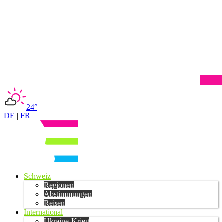
24°
DE
|
FR
Schweiz
Regionen
Abstimmungen
Reisen
International
Ukraine-Krieg