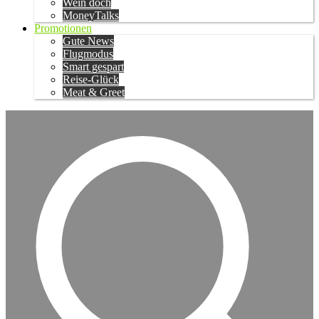
Wein doch
MoneyTalks
Promotionen
Gute News
Flugmodus
Smart gespart
Reise-Glück
Meat & Greet