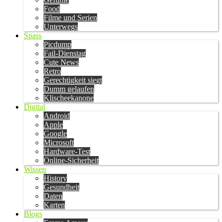
Food
Filme und Serien
Unterwegs
Spass
Picdump
Fail-Dienstag
Cute News
Retro
Gerechtigkeit siegt
Dumm gelaufen
Klischeekanone
Digital
Android
Apple
Google
Microsoft
Hardware-Test
Online-Sicherheit
Wissen
History
Gesundheit
Daten
Karten
Blogs