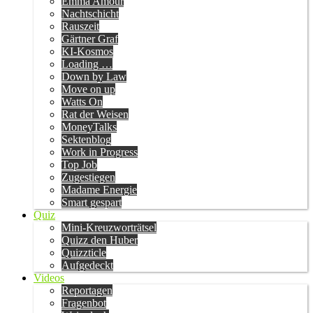
Emma Amour
Nachtschicht
Rauszeit
Gärtner Graf
KI-Kosmos
Loading …
Down by Law
Move on up
Watts On
Rat der Weisen
MoneyTalks
Sektenblog
Work in Progress
Top Job
Zugestiegen
Madame Energie
Smart gespart
Quiz
Mini-Kreuzworträtsel
Quizz den Huber
Quizzticle
Aufgedeckt
Videos
Reportagen
Fragenbot