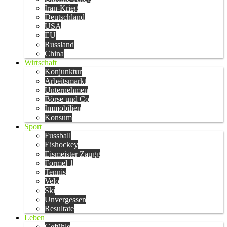
Iran-Krieg
Deutschland
USA
EU
Russland
China
Wirtschaft
Konjunktur
Arbeitsmarkt
Unternehmen
Börse und Co
Immobilien
Konsum
Sport
Fussball
Eishockey
Eismeister Zaugg
Formel 1
Tennis
Velo
Ski
Unvergessen
Resultate
Leben
Gefühle