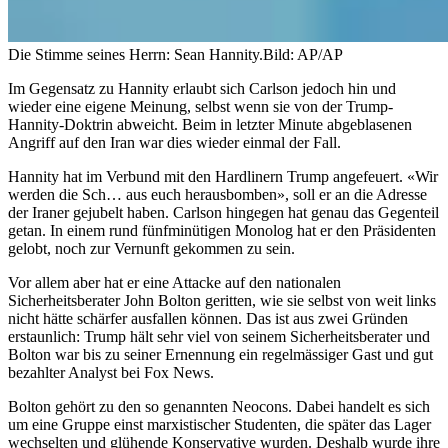
Die Stimme seines Herrn: Sean Hannity.
Bild: AP/AP
Im Gegensatz zu Hannity erlaubt sich Carlson jedoch hin und
wieder eine eigene Meinung, selbst wenn sie von der Trump-
Hannity-Doktrin abweicht. Beim in letzter Minute abgeblasenen
Angriff auf den Iran war dies wieder einmal der Fall.
Hannity hat im Verbund mit den Hardlinern Trump angefeuert. «Wir
werden die Sch… aus euch herausbomben», soll er an die Adresse
der Iraner gejubelt haben. Carlson hingegen hat genau das Gegenteil
getan. In einem rund fünfminütigen Monolog hat er den Präsidenten
gelobt, noch zur Vernunft gekommen zu sein.
Vor allem aber hat er eine Attacke auf den nationalen
Sicherheitsberater John Bolton geritten, wie sie selbst von weit links
nicht hätte schärfer ausfallen können. Das ist aus zwei Gründen
erstaunlich: Trump hält sehr viel von seinem Sicherheitsberater und
Bolton war bis zu seiner Ernennung ein regelmässiger Gast und gut
bezahlter Analyst bei Fox News.
Bolton gehört zu den so genannten Neocons. Dabei handelt es sich
um eine Gruppe einst marxistischer Studenten, die später das Lager
wechselten und glühende Konservative wurden. Deshalb wurde ihre