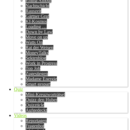
Emma Amour
Nachtschicht
Rauszeit
Gärtner Graf
KI-Kosmos
Loading …
Down by Law
Move on up
Watts On
Rat der Weisen
MoneyTalks
Sektenblog
Work in Progress
Top Job
Zugestiegen
Madame Energie
Smart gespart
Quiz
Mini-Kreuzworträtsel
Quizz den Huber
Quizzticle
Aufgedeckt
Videos
Reportagen
Fragenbot