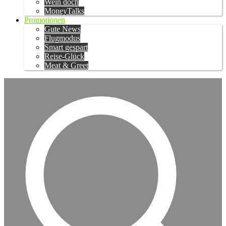
Wein doch
MoneyTalks
Promotionen
Gute News
Flugmodus
Smart gespart
Reise-Glück
Meat & Greet