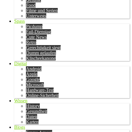
Food
Filme und Serien
Unterwegs
Spass
Picdump
Fail-Dienstag
Cute News
Retro
Gerechtigkeit siegt
Dumm gelaufen
Klischeekanone
Digital
Android
Apple
Google
Microsoft
Hardware-Test
Online-Sicherheit
Wissen
History
Gesundheit
Daten
Karten
Blogs