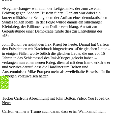
«Regime change» war auch der Leitgedanke, der zum zweiten
Feldzug gegen Saddam Hussein führte. Geplant war dabei ein
kurzer militärischer Schlag, dem der Aufbau eines demokratischen
Staates folgen sollte. In der Folge wurde daraus ein jahrelanger
Kleinkrieg, der Billionen von Dollar verschlang. Anstatt zur
Geburtsstunde einer Demokratie führte dies zur Entstehung des
«IS».
John Bolton verteidigt den Irak-Krieg bis heute. Darauf hat Carlson
den Präsidenten mit Nachdruck hingewiesen. «Die gleichen Leute –
in einigen Fällen wortwörtlich die gleichen Leute, die uns vor 16
Jahren in das Schlamassel des Irak-Krieges gelockt haben –
verlangen nun einen neuen Krieg, diesmal mit dem Iran», erklärte er
und verwies darauf, dass die Hardliner um Bolton und
Aussenminister Mike Pompeo mehr als zweifelhafte Beweise für ihr
Anliegen vorzuweisen hätten.
Tucker Carlsons Abrechnung mit John Bolton.
Video:
YouTube/Fox
News
Carlson erinnerte Trump auch daran, dass er im Wahlkampf nicht