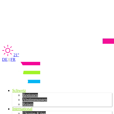
21°
DE
|
FR
Schweiz
Regionen
Abstimmungen
Reisen
International
Ukraine-Krieg