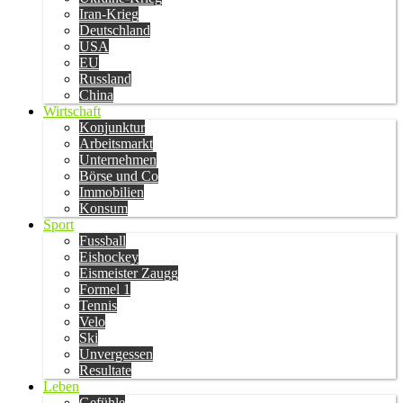
Iran-Krieg
Deutschland
USA
EU
Russland
China
Wirtschaft
Konjunktur
Arbeitsmarkt
Unternehmen
Börse und Co
Immobilien
Konsum
Sport
Fussball
Eishockey
Eismeister Zaugg
Formel 1
Tennis
Velo
Ski
Unvergessen
Resultate
Leben
Gefühle