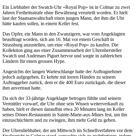
Ein Liebhaber der Swatch-Uhr «Royal Pop» ist in Colmar zu zwei
Jahren Freiheitsstrafe ohne Bewährung verurteilt worden. Er hielt
laut der Staatsanwaltschaft einen jungen Mann, der ihm die Uhr
hätte kaufen sollen, in einem Keller fest.
Das Opfer, ein Mann in den Zwanzigern, war vom Angeklagten
beauftragt worden, sich am 16. Mai vor einem Geschäft in
Strassburg anzustellen, um eine «Royal Pop» zu kaufen. Die
Kollektion ging aus einer Zusammenarbeit der Uhrenhersteller
Swatch und Audemars Piguet hervor und sorgte in zahlreichen
Ländern für einen grossen Hype.
Angesichts der langen Warteschlange hatte der Auftragnehmer
jedoch aufgegeben. Er kehrte mit leeren Händen zu seinem
Auftraggeber zurück, dem er die 400 Euro zurückgab, die dieser
ihm anvertraut hatte.
Da sich der 33-jährige Angeklagte betrogen fühlte und seinem
Vermittler vorwarf, die Uhr ohne sein Wissen weiterverkauft zu
haben, hielt er diesen daraufhin etwa 20 Minuten lang im Keller
seines Döner-Restaurants in Sainte-Marie-aux-Mines fest, um ihn
einzuschüchtern und zu zwingen, ihm mehr Geld zu geben.
Der Uhrenliebhaber, der am Mittwoch im Schnellverfahren vor dem
Strafgericht in Colmar stand, versuchte sich zu rechtfertigen, indem