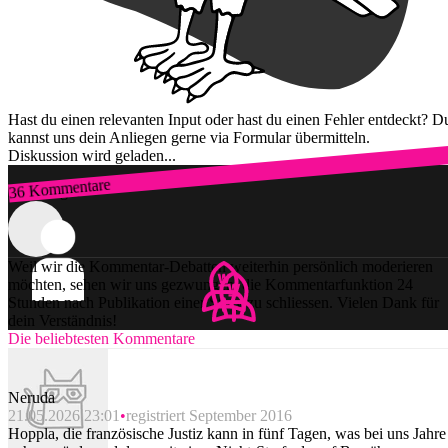
Hast du einen relevanten Input oder hast du einen Fehler entdeckt? D
kannst uns dein Anliegen gerne via Formular übermitteln.
Diskussion wird geladen...
36 Kommentare
Zum Login
Weil wir die Kommentar-Debatten weiterhin persönlich moderieren
möchten, sehen wir uns gezwungen, die Kommentarfunktion 24
Stunden nach Publikation einer Story zu schliessen. Vielen Dank für
dein Verständnis!
Die beliebtesten Kommentare
Neruda
21.05.2026 23:01
registriert September 2016
Hoppla, die französische Justiz kann in fünf Tagen, was bei uns Jahre