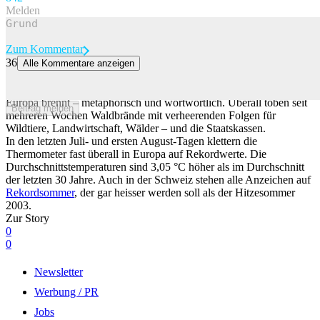
Melden
Zum Kommentar
36
Alle Kommentare anzeigen
Der Bund kürzt 100 Millionen Franken für den Wald – während
Europa brennt
Europa brennt – metaphorisch und wortwörtlich. Überall toben seit
Beitrag melden
mehreren Wochen Waldbrände mit verheerenden Folgen für
Wildtiere, Landwirtschaft, Wälder – und die Staatskassen.
In den letzten Juli- und ersten August-Tagen klettern die
Thermometer fast überall in Europa auf Rekordwerte. Die
Durchschnittstemperaturen sind 3,05 °C höher als im Durchschnitt
der letzten 30 Jahre. Auch in der Schweiz stehen alle Anzeichen auf
Rekordsommer
, der gar heisser werden soll als der Hitzesommer
2003.
Zur Story
0
0
Newsletter
Werbung / PR
Jobs