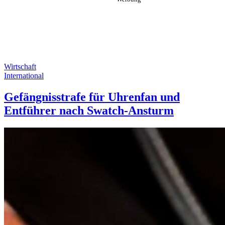
Wirtschaft
International
Gefängnisstrafe für Uhrenfan und
Entführer nach Swatch-Ansturm