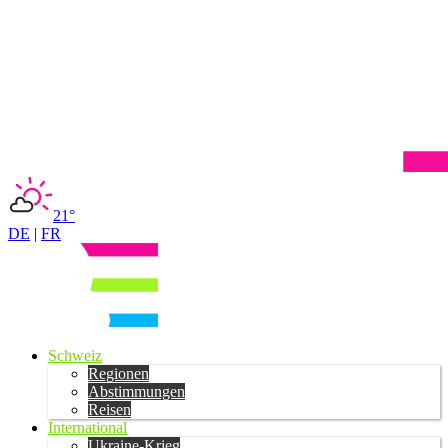
21°
DE
|
FR
Schweiz
Regionen
Abstimmungen
Reisen
International
Ukraine-Krieg