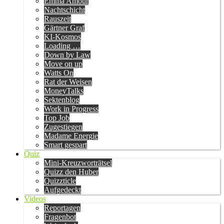
Emma Amour
Nachtschicht
Rauszeit
Gärtner Graf
KI-Kosmos
Loading …
Down by Law
Move on up
Watts On
Rat der Weisen
MoneyTalks
Sektenblog
Work in Progress
Top Job
Zugestiegen
Madame Energie
Smart gespart
Quiz
Mini-Kreuzworträtsel
Quizz den Huber
Quizzticle
Aufgedeckt
Videos
Reportagen
Fragenbot