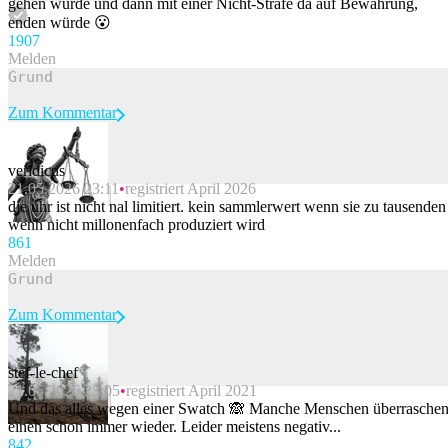
gehen würde und dann mit einer Nicht-Strafe da auf Bewährung,
enden würde 😮
190
7
Melden
Zum Kommentar
veridicus
21.05.2026 23:11
registriert April 2026
Beitrag melden
die uhr ist nicht nal limitiert. kein sammlerwert wenn sie zu tausenden
wenn nicht millonenfach produziert wird
86
1
Melden
Zum Kommentar
stef-le-chef
21.05.2026 23:05
registriert April 2021
Beitrag melden
Und das alles wegen einer Swatch 🙈 Manche Menschen überrasche
einen schon immer wieder. Leider meistens negativ...
84
2