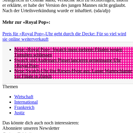
er erklärte, er habe der Version des jungen Mannes nicht geglaubt.
Nach der Urteilsverkündung wurde er inhaftiert. (sda/afp)
Mehr zur «Royal Pop»:
Preis für «Royal Pop»-Uhr geht durch die Decke: Für so viel wird
sie online weiterverkauft
Neue «Royal Pop»: Swatch muss mehrere Filialen wegen
Tumulten schliessen
Swatch und Audemars Piguet lancieren gemeinsame Uhr
«Royal Pop»
Neue Swatch-Uhr löst Riesen-Hype aus: Lange Warteschlange
vor Filiale in Zürich
Themen
Wirtschaft
International
Frankreich
Justiz
Das könnte dich auch noch interessieren:
Abonniere unseren Newsletter