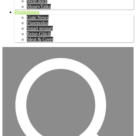
Wein doch
MoneyTalks
Promotionen
Gute News
Flugmodus
Smart gespart
Reise-Glück
Meat & Greet