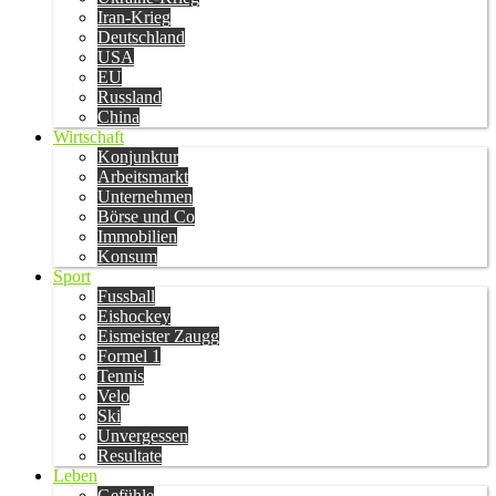
Iran-Krieg
Deutschland
USA
EU
Russland
China
Wirtschaft
Konjunktur
Arbeitsmarkt
Unternehmen
Börse und Co
Immobilien
Konsum
Sport
Fussball
Eishockey
Eismeister Zaugg
Formel 1
Tennis
Velo
Ski
Unvergessen
Resultate
Leben
Gefühle