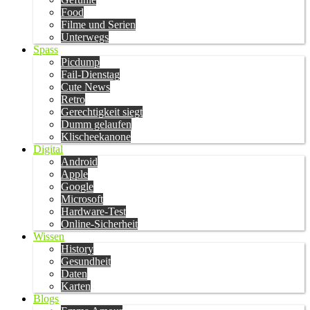
Food
Filme und Serien
Unterwegs
Spass
Picdump
Fail-Dienstag
Cute News
Retro
Gerechtigkeit siegt
Dumm gelaufen
Klischeekanone
Digital
Android
Apple
Google
Microsoft
Hardware-Test
Online-Sicherheit
Wissen
History
Gesundheit
Daten
Karten
Blogs