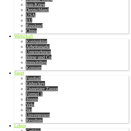
Iran-Krieg
Deutschland
USA
EU
Russland
China
Wirtschaft
Konjunktur
Arbeitsmarkt
Unternehmen
Börse und Co
Immobilien
Konsum
Sport
Fussball
Eishockey
Eismeister Zaugg
Formel 1
Tennis
Velo
Ski
Unvergessen
Resultate
Leben
Gefühle