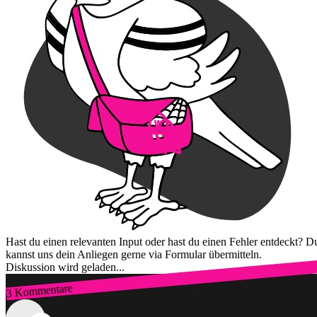
Hast du einen relevanten Input oder hast du einen Fehler entdeckt? D
kannst uns dein Anliegen gerne via Formular übermitteln.
Diskussion wird geladen...
3 Kommentare
Zum Login