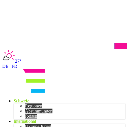
27°
DE
|
FR
Schweiz
Regionen
Abstimmungen
Reisen
International
Ukraine-Krieg