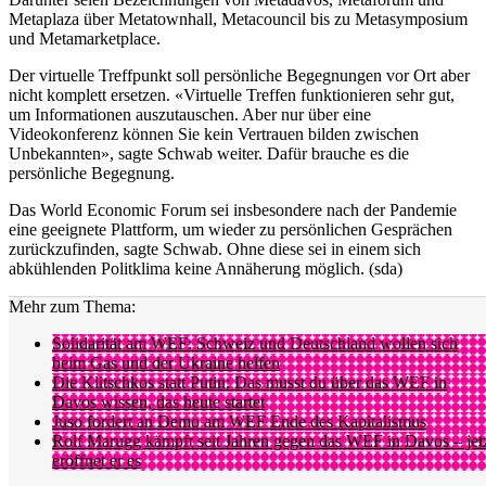
Metaplaza über Metatownhall, Metacouncil bis zu Metasymposium
und Metamarketplace.
Der virtuelle Treffpunkt soll persönliche Begegnungen vor Ort aber
nicht komplett ersetzen. «Virtuelle Treffen funktionieren sehr gut,
um Informationen auszutauschen. Aber nur über eine
Videokonferenz können Sie kein Vertrauen bilden zwischen
Unbekannten», sagte Schwab weiter. Dafür brauche es die
persönliche Begegnung.
Das World Economic Forum sei insbesondere nach der Pandemie
eine geeignete Plattform, um wieder zu persönlichen Gesprächen
zurückzufinden, sagte Schwab. Ohne diese sei in einem sich
abkühlenden Politklima keine Annäherung möglich. (sda)
Mehr zum Thema:
Solidarität am WEF: Schweiz und Deutschland wollen sich
beim Gas und der Ukraine helfen
Die Klitschkos statt Putin: Das musst du über das WEF in
Davos wissen, das heute startet
Juso fordert an Demo am WEF Ende des Kapitalismus
Rolf Marugg kämpft seit Jahren gegen das WEF in Davos – jet
eröffnet er es