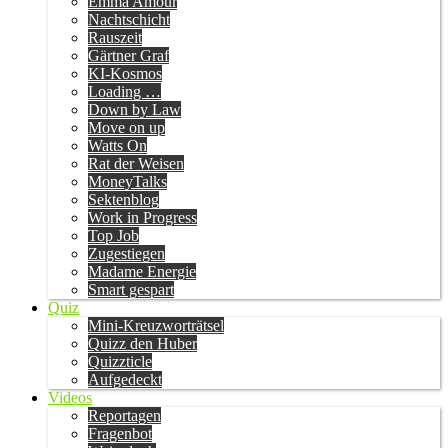
Emma Amour
Nachtschicht
Rauszeit
Gärtner Graf
KI-Kosmos
Loading …
Down by Law
Move on up
Watts On
Rat der Weisen
MoneyTalks
Sektenblog
Work in Progress
Top Job
Zugestiegen
Madame Energie
Smart gespart
Quiz
Mini-Kreuzworträtsel
Quizz den Huber
Quizzticle
Aufgedeckt
Videos
Reportagen
Fragenbot