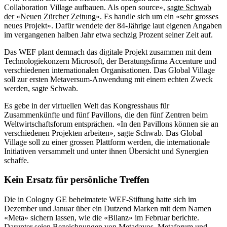
Collaboration Village aufbauen. Als open source»,
sagte Schwab
der «Neuen Zürcher Zeitung».
Es handle sich um ein «sehr grosses
neues Projekt». Dafür wendete der 84-Jährige laut eigenen Angaben
im vergangenen halben Jahr etwa sechzig Prozent seiner Zeit auf.
Das WEF plant demnach das digitale Projekt zusammen mit dem
Technologiekonzern Microsoft, der Beratungsfirma Accenture und
verschiedenen internationalen Organisationen. Das Global Village
soll zur ersten Metaversum-Anwendung mit einem echten Zweck
werden, sagte Schwab.
Es gebe in der virtuellen Welt das Kongresshaus für
Zusammenkünfte und fünf Pavillons, die den fünf Zentren beim
Weltwirtschaftsforum entsprächen. «In den Pavillons können sie an
verschiedenen Projekten arbeiten», sagte Schwab. Das Global
Village soll zu einer grossen Plattform werden, die internationale
Initiativen versammelt und unter ihnen Übersicht und Synergien
schaffe.
Kein Ersatz für persönliche Treffen
Die in Cologny GE beheimatete WEF-Stiftung hatte sich im
Dezember und Januar über ein Dutzend Marken mit dem Namen
«Meta» sichern lassen, wie die «Bilanz» im Februar berichte.
Darunter seien Bezeichnungen von Metadavos, Metaforum und