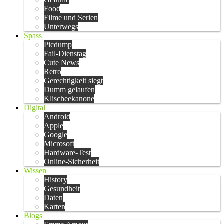
Food
Filme und Serien
Unterwegs
Spass
Picdump
Fail-Dienstag
Cute News
Retro
Gerechtigkeit siegt
Dumm gelaufen
Klischeekanone
Digital
Android
Apple
Google
Microsoft
Hardware-Test
Online-Sicherheit
Wissen
History
Gesundheit
Daten
Karten
Blogs