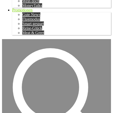
Wein doch
MoneyTalks
Promotionen
Gute News
Flugmodus
Smart gespart
Reise-Glück
Meat & Greet