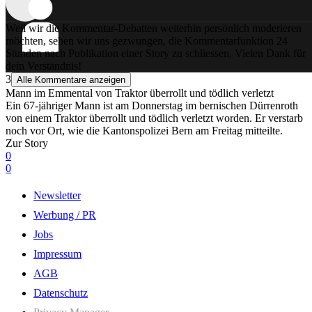
Weil wir die Kommentar-Debatten weiterhin persönlich moderieren
möchten, sehen wir uns gezwungen, die Kommentarfunktion 24
Stunden nach Publikation einer Story zu schliessen. Vielen Dank für
dein Verständnis!
3
Alle Kommentare anzeigen
Mann im Emmental von Traktor überrollt und tödlich verletzt
Ein 67-jähriger Mann ist am Donnerstag im bernischen Dürrenroth
von einem Traktor überrollt und tödlich verletzt worden. Er verstarb
noch vor Ort, wie die Kantonspolizei Bern am Freitag mitteilte.
Zur Story
0
0
Newsletter
Werbung / PR
Jobs
Impressum
AGB
Datenschutz