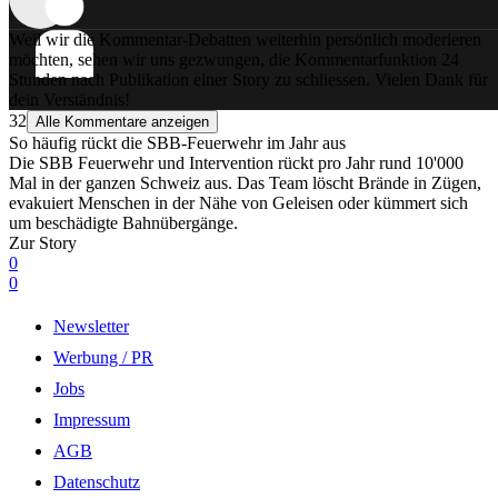
Weil wir die Kommentar-Debatten weiterhin persönlich moderieren
möchten, sehen wir uns gezwungen, die Kommentarfunktion 24
Stunden nach Publikation einer Story zu schliessen. Vielen Dank für
dein Verständnis!
32
Alle Kommentare anzeigen
So häufig rückt die SBB-Feuerwehr im Jahr aus
Die SBB Feuerwehr und Intervention rückt pro Jahr rund 10'000
Mal in der ganzen Schweiz aus. Das Team löscht Brände in Zügen,
evakuiert Menschen in der Nähe von Geleisen oder kümmert sich
um beschädigte Bahnübergänge.
Zur Story
0
0
Newsletter
Werbung / PR
Jobs
Impressum
AGB
Datenschutz