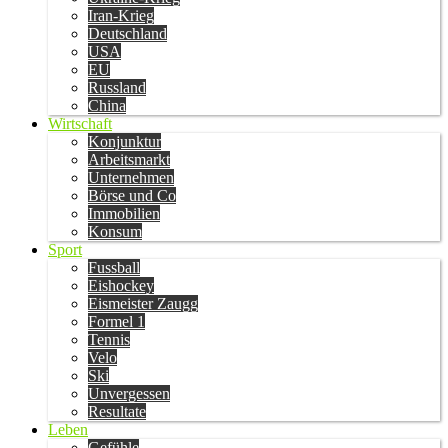
Iran-Krieg
Deutschland
USA
EU
Russland
China
Wirtschaft
Konjunktur
Arbeitsmarkt
Unternehmen
Börse und Co
Immobilien
Konsum
Sport
Fussball
Eishockey
Eismeister Zaugg
Formel 1
Tennis
Velo
Ski
Unvergessen
Resultate
Leben
Gefühle