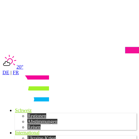
20°
DE
|
FR
Schweiz
Regionen
Abstimmungen
Reisen
International
Ukraine-Krieg