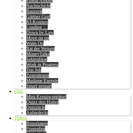
Emma Amour
Nachtschicht
Rauszeit
Gärtner Graf
KI-Kosmos
Loading …
Down by Law
Move on up
Watts On
Rat der Weisen
MoneyTalks
Sektenblog
Work in Progress
Top Job
Zugestiegen
Madame Energie
Smart gespart
Quiz
Mini-Kreuzworträtsel
Quizz den Huber
Quizzticle
Aufgedeckt
Videos
Reportagen
Fragenbot