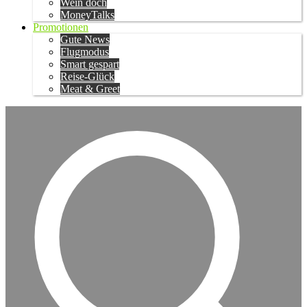
Wein doch
MoneyTalks
Promotionen
Gute News
Flugmodus
Smart gespart
Reise-Glück
Meat & Greet