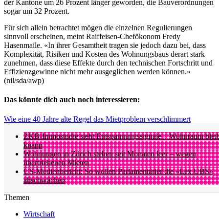
der Kantone um 26 Prozent länger geworden, die Bauverordnungen
sogar um 32 Prozent.
Für sich allein betrachtet mögen die einzelnen Regulierungen
sinnvoll erscheinen, meint Raiffeisen-Chefökonom Fredy
Hasenmaile. «In ihrer Gesamtheit tragen sie jedoch dazu bei, dass
Komplexität, Risiken und Kosten des Wohnungsbaus derart stark
zunehmen, dass diese Effekte durch den technischen Fortschritt und
Effizienzgewinne nicht mehr ausgeglichen werden können.»
(nil/sda/awp)
Das könnte dich auch noch interessieren:
Wie eine 40 Jahre alte Regel das Mietproblem verschlimmert
ZKB-Immostudie sieht Entspannungssignale – Wohnraum bleib
knapp
Wohnungen in Zürich stehen seit Monaten leer – wegen
übertriebenen Mieten
US-Medienbericht: So wollen Parlamentarier die «Lex UBS»
abschwächen
Themen
Wirtschaft