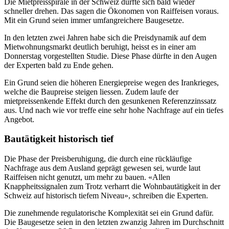
Die Mietpreisspirale in der Schweiz dürfte sich bald wieder
schneller drehen. Das sagen die Ökonomen von Raiffeisen voraus.
Mit ein Grund seien immer umfangreichere Baugesetze.
In den letzten zwei Jahren habe sich die Preisdynamik auf dem
Mietwohnungsmarkt deutlich beruhigt, heisst es in einer am
Donnerstag vorgestellten Studie. Diese Phase dürfte in den Augen
der Experten bald zu Ende gehen.
Ein Grund seien die höheren Energiepreise wegen des Irankrieges,
welche die Baupreise steigen liessen. Zudem laufe der
mietpreissenkende Effekt durch den gesunkenen Referenzzinssatz
aus. Und nach wie vor treffe eine sehr hohe Nachfrage auf ein tiefes
Angebot.
Bautätigkeit historisch tief
Die Phase der Preisberuhigung, die durch eine rückläufige
Nachfrage aus dem Ausland geprägt gewesen sei, wurde laut
Raiffeisen nicht genutzt, um mehr zu bauen. «Allen
Knappheitssignalen zum Trotz verharrt die Wohnbautätigkeit in der
Schweiz auf historisch tiefem Niveau», schreiben die Experten.
Die zunehmende regulatorische Komplexität sei ein Grund dafür.
Die Baugesetze seien in den letzten zwanzig Jahren im Durchschnitt