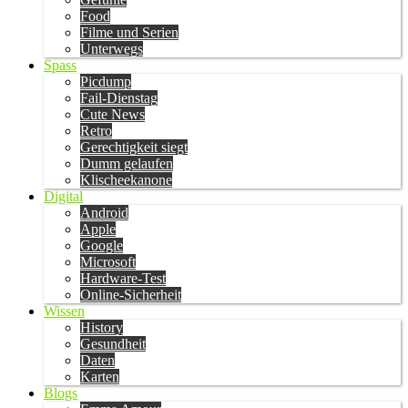
Food
Filme und Serien
Unterwegs
Spass
Picdump
Fail-Dienstag
Cute News
Retro
Gerechtigkeit siegt
Dumm gelaufen
Klischeekanone
Digital
Android
Apple
Google
Microsoft
Hardware-Test
Online-Sicherheit
Wissen
History
Gesundheit
Daten
Karten
Blogs