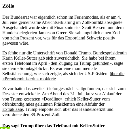
Zölle
Der Bundesrat war eigentlich schon im Ferienmodus, als er am 4.
Juli eine gemeinsame Absichtserklärung im Zollkonflikt absegnete.
Ausgehandelt wurde sie mit Finanzminister Scott Bessent und dem
Handelsdelegierten Jamieson Greer. Sie sah angeblich einen Zoll
von zehn Prozent vor, was für das Exportland Schweiz positiv
gewesen wäre.
Es fehlte nur die Unterschrift von Donald Trump. Bundespräsidentin
Karin Keller-Sutter gab sich zuversichtlich. Sie habe bei ihrem
ersten Telefonat im April
«den Zugang zu Trump gefunden»
, sagte
sie dem «Sonntagsblick». Es war eine monumentale
Selbsttäuschung, wie sich zeigte, als sich der US-Präsident
über die
«Premierministerin» mokierte
.
Zuvor hatte das zweite Telefongespräch stattgefunden, das sich zum
Desaster entwickelte. Am Abend des 31. Juli, kurz vor Ablauf der
von Trump gesetzten «Deadline», erhielt Keller-Sutter vom
offenkundig mies gelaunten Präsidenten
eine Abfuhr der
Extraklasse
. Trump empörte sich über das Handelsdefizit und
verordnete den 39-Prozent-Zoll.
Das sagt Trump über das Telefonat mit Keller-Sutter