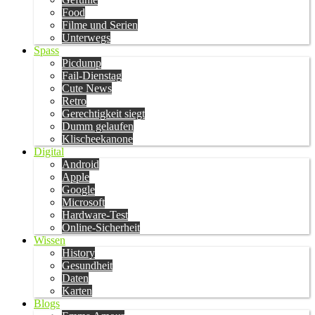
Food
Filme und Serien
Unterwegs
Spass
Picdump
Fail-Dienstag
Cute News
Retro
Gerechtigkeit siegt
Dumm gelaufen
Klischeekanone
Digital
Android
Apple
Google
Microsoft
Hardware-Test
Online-Sicherheit
Wissen
History
Gesundheit
Daten
Karten
Blogs