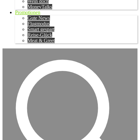
Wein doch
MoneyTalks
Promotionen
Gute News
Flugmodus
Smart gespart
Reise-Glück
Meat & Greet