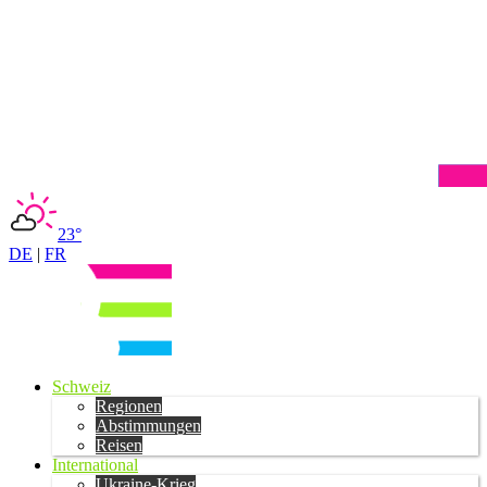
23°
DE
|
FR
Schweiz
Regionen
Abstimmungen
Reisen
International
Ukraine-Krieg