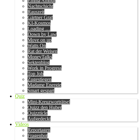
Emma Amour
Nachtschicht
Rauszeit
Gärtner Graf
KI-Kosmos
Loading …
Down by Law
Move on up
Watts On
Rat der Weisen
MoneyTalks
Sektenblog
Work in Progress
Top Job
Zugestiegen
Madame Energie
Smart gespart
Quiz
Mini-Kreuzworträtsel
Quizz den Huber
Quizzticle
Aufgedeckt
Videos
Reportagen
Fragenbot