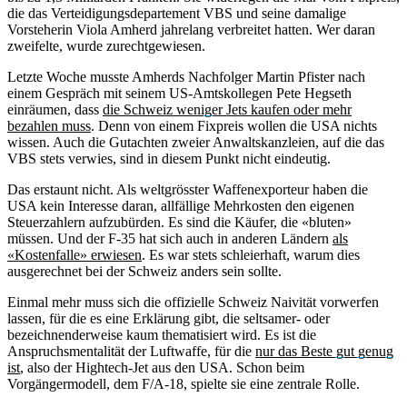
die das Verteidigungsdepartement VBS und seine damalige
Vorsteherin Viola Amherd jahrelang verbreitet hatten. Wer daran
zweifelte, wurde zurechtgewiesen.
Letzte Woche musste Amherds Nachfolger Martin Pfister nach
einem Gespräch mit seinem US-Amtskollegen Pete Hegseth
einräumen, dass
die Schweiz weniger Jets kaufen oder mehr
bezahlen muss
. Denn von einem Fixpreis wollen die USA nichts
wissen. Auch die Gutachten zweier Anwaltskanzleien, auf die das
VBS stets verwies, sind in diesem Punkt nicht eindeutig.
Das erstaunt nicht. Als weltgrösster Waffenexporteur haben die
USA kein Interesse daran, allfällige Mehrkosten den eigenen
Steuerzahlern aufzubürden. Es sind die Käufer, die «bluten»
müssen. Und der F-35 hat sich auch in anderen Ländern
als
«Kostenfalle» erwiesen
. Es war stets schleierhaft, warum dies
ausgerechnet bei der Schweiz anders sein sollte.
Einmal mehr muss sich die offizielle Schweiz Naivität vorwerfen
lassen, für die es eine Erklärung gibt, die seltsamer- oder
bezeichnenderweise kaum thematisiert wird. Es ist die
Anspruchsmentalität der Luftwaffe, für die
nur das Beste gut genug
ist
, also der Hightech-Jet aus den USA. Schon beim
Vorgängermodell, dem F/A-18, spielte sie eine zentrale Rolle.