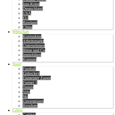
Iran-Krieg
Deutschland
USA
EU
Russland
China
Wirtschaft
Konjunktur
Arbeitsmarkt
Unternehmen
Börse und Co
Immobilien
Konsum
Sport
Fussball
Eishockey
Eismeister Zaugg
Formel 1
Tennis
Velo
Ski
Unvergessen
Resultate
Leben
Gefühle