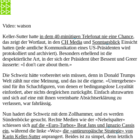
Video: watson
Keller-Sutter hatte
in dem 40-minütigen Telefonat nie eine Chance
,
das zeigt der Wortlaut, in den
CH Media
und
Sonntagsblick
Einsicht
hatten (jede amtliche Kommunikation eines US-Präsidenten wird
protokolliert und archiviert). Besonders erhellend ist die
despektierliche Art, in der sich der Präsident über Bessent und Greer
äusserte: «I don't care about them.»
Die Schweiz hätte vorbereitet sein müssen, denn in Donald Trumps
Welt zählt nur eine Meinung, und das ist die eigene. «Untergebene»
sind für ihn Schachfiguren, von denen er bedingungslose Loyalität
einfordert, aber nichts dergleichen zurückgibt. Einfach abzuwarten
und sich auf eine mit ihnen vereinbarte Absichtserklärung zu
verlassen, war fahrlässig.
Nun hadert die Schweiz mit dem Zollhammer, und es werden
Sündenböcke gesucht. Rechte Medien wie der «Nebelspalter»
schiessen sich
auf die «Euro-Turbos» Beat Jans und Ignazio Cassis
ein
, während die linke «Woz»
die «antieuropäische Strategie» von
Karin Keller-Sutter
anprangert. Beides ist zu simpel, denn letztlich