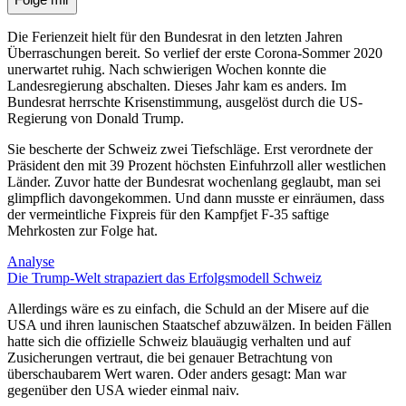
Die Ferienzeit hielt für den Bundesrat in den letzten Jahren
Überraschungen bereit. So verlief der erste Corona-Sommer 2020
unerwartet ruhig. Nach schwierigen Wochen konnte die
Landesregierung abschalten. Dieses Jahr kam es anders. Im
Bundesrat herrschte Krisenstimmung, ausgelöst durch die US-
Regierung von Donald Trump.
Sie bescherte der Schweiz zwei Tiefschläge. Erst verordnete der
Präsident den mit 39 Prozent höchsten Einfuhrzoll aller westlichen
Länder. Zuvor hatte der Bundesrat wochenlang geglaubt, man sei
glimpflich davongekommen. Und dann musste er einräumen, dass
der vermeintliche Fixpreis für den Kampfjet F-35 saftige
Mehrkosten zur Folge hat.
Analyse
Die Trump-Welt strapaziert das Erfolgsmodell Schweiz
Allerdings wäre es zu einfach, die Schuld an der Misere auf die
USA und ihren launischen Staatschef abzuwälzen. In beiden Fällen
hatte sich die offizielle Schweiz blauäugig verhalten und auf
Zusicherungen vertraut, die bei genauer Betrachtung von
überschaubarem Wert waren. Oder anders gesagt: Man war
gegenüber den USA wieder einmal naiv.