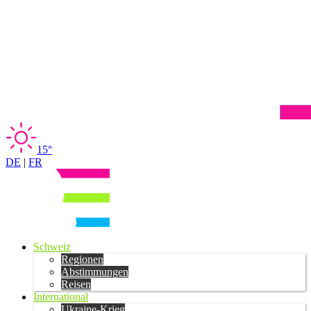
15°
DE
|
FR
Schweiz
Regionen
Abstimmungen
Reisen
International
Ukraine-Krieg