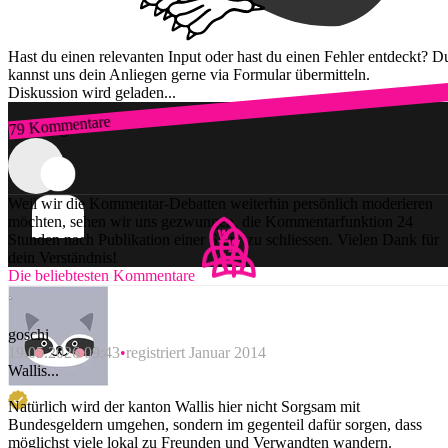
Hast du einen relevanten Input oder hast du einen Fehler entdeckt? D
kannst uns dein Anliegen gerne via Formular übermitteln.
Diskussion wird geladen...
79 Kommentare
Zum Login
Weil wir die Kommentar-Debatten weiterhin persönlich moderieren
möchten, sehen wir uns gezwungen, die Kommentarfunktion 24
Stunden nach Publikation einer Story zu schliessen. Vielen Dank für
dein Verständnis!
Die beliebtesten Kommentare
goschi
19.05.2026 09:43
registriert Januar 2014
Wallis...
Natürlich wird der kanton Wallis hier nicht Sorgsam mit
Bundesgeldern umgehen, sondern im gegenteil dafür sorgen, dass
möglichst viele lokal zu Freunden und Verwandten wandern.