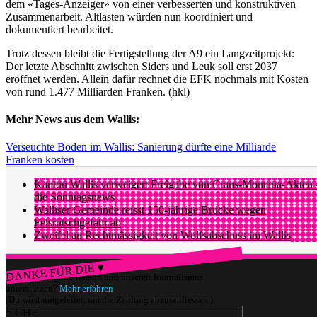
dem «Tages-Anzeiger» von einer verbesserten und konstruktiven
Zusammenarbeit. Altlasten würden nun koordiniert und
dokumentiert bearbeitet.
Trotz dessen bleibt die Fertigstellung der A9 ein Langzeitprojekt:
Der letzte Abschnitt zwischen Siders und Leuk soll erst 2037
eröffnet werden. Allein dafür rechnet die EFK nochmals mit Kosten
von rund 1.477 Milliarden Franken. (hkl)
Mehr News aus dem Wallis:
Verseuchte Böden im Wallis: Sanierung dürfte eine Milliarde
Franken kosten
Kanton Wallis verweigert Freigabe von Crans-Montana-Akten 
die Sonntagsnews
Walliser Gemeinde reisst 150-jährige Brücke wegen
Felsrutschgefahr ab
Zweifel an Rechtmässigkeit von Wolfsabschuss im Wallis
DANKE FÜR DIE ♥
Würdest du gerne watson und unseren Journalismus
unterstützen?
Mehr erfahren
(Du wirst umgeleitet, um die Zahlung abzuschliessen.)
5 CHF