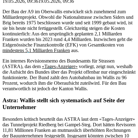
19.05.2026, 09:36
19.05.2026, 09:36
Der Bau der A9 im Oberwallis entwickelt sich zunehmend zum
Milliardenprojekt. Obwohl die Nationalstrasse zwischen Siders und
Brig bereits 1975 beschlossen wurde und seit 1999 gebaut wird, ist
sie bis heute nicht fertiggestellt. Gleichzeitig steigen die Kosten
kontinuierlich: Aus den ursprünglich geplanten 2,1 Milliarden
Franken wurden bis 2023 rund 4,4 Milliarden. Inzwischen geht die
Eidgenössische Finanzkontrolle (EFK) von Gesamtkosten von
mindestens 5,1 Milliarden Franken
aus.
Ein internes Revisionsmemo des Bundesamts für Strassen
(ASTRA), das dem
«Tages-Anzeiger»
vorliegt, zeigt nun, weshalb
die Aufsicht des Bundes über das Projekt offenbar nur eingeschränkt
funktionierte. Der Bund zahlt den Autobahnbau im Wallis zu 96
Prozent, wodurch ihm die Oberaufsicht zuteilwird. Für den Bau
verantwortlich ist jedoch der Kanton Wallis.
Astra: Wallis stellt sich systematisch auf Seite der
Unternehmer
Besonders kritisch beurteilt das ASTRA laut dem «Tages-Anzeiger»
das Tunnelprojekt Riedberg bei Gampel-Steg. Dort hätten Revisoren
11,81 Millionen Franken an mutmasslich überhöhten Rechnungen
der Bauunternehmen festgestellt. Insgesamt könnten zwischen 10