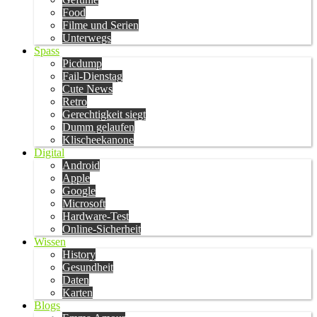
Food
Filme und Serien
Unterwegs
Spass
Picdump
Fail-Dienstag
Cute News
Retro
Gerechtigkeit siegt
Dumm gelaufen
Klischeekanone
Digital
Android
Apple
Google
Microsoft
Hardware-Test
Online-Sicherheit
Wissen
History
Gesundheit
Daten
Karten
Blogs