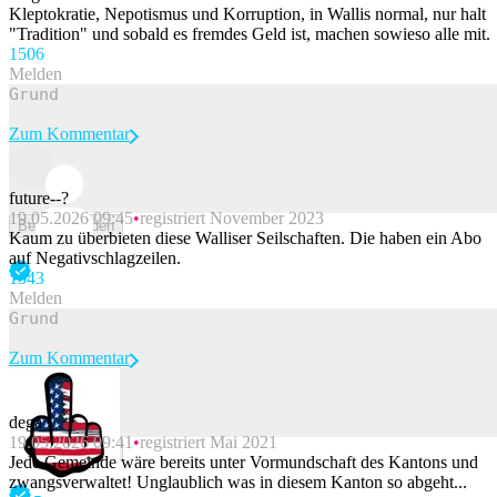
Kleptokratie, Nepotismus und Korruption, in Wallis normal, nur halt
"Tradition" und sobald es fremdes Geld ist, machen sowieso alle mit.
150
6
Melden
Zum Kommentar
future--?
19.05.2026 09:45
registriert November 2023
Beitrag melden
Kaum zu überbieten diese Walliser Seilschaften. Die haben ein Abo
auf Negativschlagzeilen.
134
3
Melden
Zum Kommentar
dega
19.05.2026 09:41
registriert Mai 2021
Beitrag melden
Jede Gemeinde wäre bereits unter Vormundschaft des Kantons und
zwangsverwaltet! Unglaublich was in diesem Kanton so abgeht...