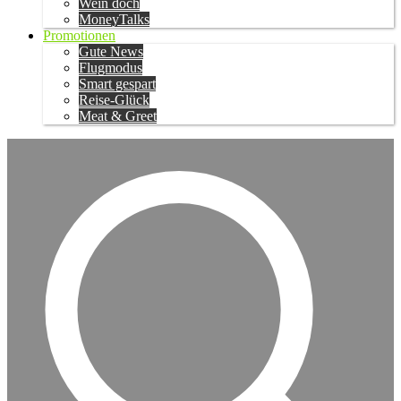
Wein doch
MoneyTalks
Promotionen
Gute News
Flugmodus
Smart gespart
Reise-Glück
Meat & Greet