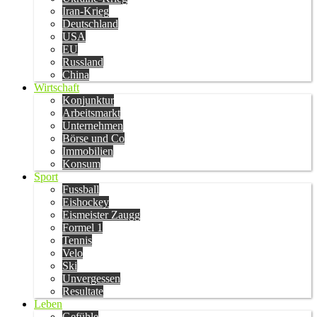
Iran-Krieg
Deutschland
USA
EU
Russland
China
Wirtschaft
Konjunktur
Arbeitsmarkt
Unternehmen
Börse und Co
Immobilien
Konsum
Sport
Fussball
Eishockey
Eismeister Zaugg
Formel 1
Tennis
Velo
Ski
Unvergessen
Resultate
Leben
Gefühle