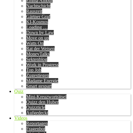
Emma Amour
Nachtschicht
Rauszeit
Gärtner Graf
KI-Kosmos
Loading …
Down by Law
Move on up
Watts On
Rat der Weisen
MoneyTalks
Sektenblog
Work in Progress
Top Job
Zugestiegen
Madame Energie
Smart gespart
Quiz
Mini-Kreuzworträtsel
Quizz den Huber
Quizzticle
Aufgedeckt
Videos
Reportagen
Fragenbot