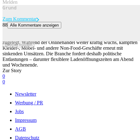
Melden
Zum Kommentar
88
Alle Kommentare anzeigen
Onlinehandel boomt – Detailhändler fordern Entlastung für Läden
Der Schweizer Detailhandel hat im ersten Halbjahr 2026 leicht
zugelegt. Während der Onlinehandel weiter kräftig wuchs, kämpften
Beitrag melden
Kleider-, Möbel- und andere Non-Food-Geschäfte erneut mit
sinkenden Umsätzen. Die Branche fordert deshalb politische
Entlastungen – darunter flexiblere Ladenöffnungszeiten am Abend
und Wochenende.
Zur Story
0
0
Newsletter
Werbung / PR
Jobs
Impressum
AGB
Datenschutz