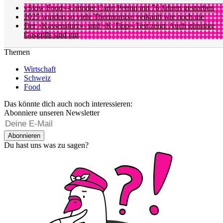
«Slow Food»-Gründer Carlo Petrini mit 76 Jahren gestorben
2025 wurden so viele Thermomixe verkauft wie noch nie
Der «Kassensturz»- und «K-Tipp»-Test zeigt: Auch günstige
Gasgrills sind gut
Themen
Wirtschaft
Schweiz
Food
Das könnte dich auch noch interessieren:
Abonniere unseren Newsletter
Abonnieren
Du hast uns was zu sagen?