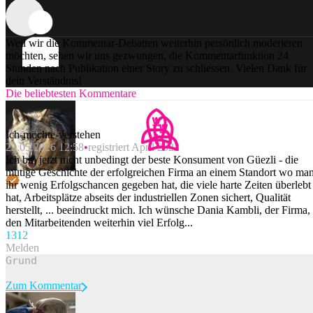
Weil wir die Kommentar-Debatten weiterhin persönlich moderieren
möchten, sehen wir uns gezwungen, die Kommentarfunktion 24
Stunden nach Publikation einer Story zu schliessen. Vielen Dank für
dein Verständnis!
Die beliebtesten Kommentare
Ich-möchte-verstehen
22.05.2026 12:58
registriert April 2022
Ich bin jetzt nicht unbedingt der beste Konsument von Güezli - die
mutige Geschichte der erfolgreichen Firma an einem Standort wo ma
ihr wenig Erfolgschancen gegeben hat, die viele harte Zeiten überlebt
hat, Arbeitsplätze abseits der industriellen Zonen sichert, Qualität
herstellt, ... beeindruckt mich. Ich wünsche Dania Kambli, der Firma,
den Mitarbeitenden weiterhin viel Erfolg...
131
2
Melden
Zum Kommentar