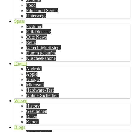
Food
Filme und Serien
Unterwegs
Spass
Picdump
Fail-Dienstag
Cute News
Retro
Gerechtigkeit siegt
Dumm gelaufen
Klischeekanone
Digital
Android
Apple
Google
Microsoft
Hardware-Test
Online-Sicherheit
Wissen
History
Gesundheit
Daten
Karten
Blogs