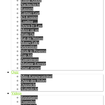
Emma Amour
Nachtschicht
Rauszeit
Gärtner Graf
KI-Kosmos
Loading …
Down by Law
Move on up
Watts On
Rat der Weisen
MoneyTalks
Sektenblog
Work in Progress
Top Job
Zugestiegen
Madame Energie
Smart gespart
Quiz
Mini-Kreuzworträtsel
Quizz den Huber
Quizzticle
Aufgedeckt
Videos
Reportagen
Fragenbot