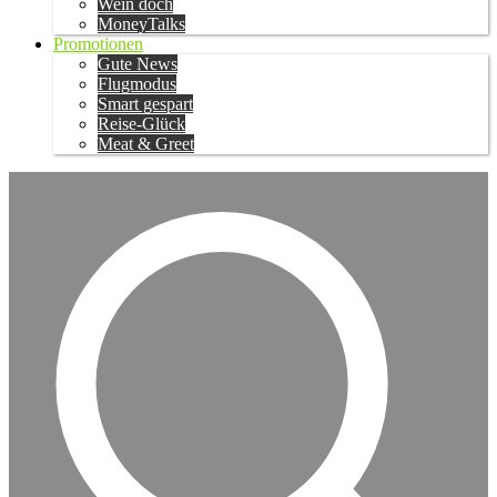
Wein doch
MoneyTalks
Promotionen
Gute News
Flugmodus
Smart gespart
Reise-Glück
Meat & Greet