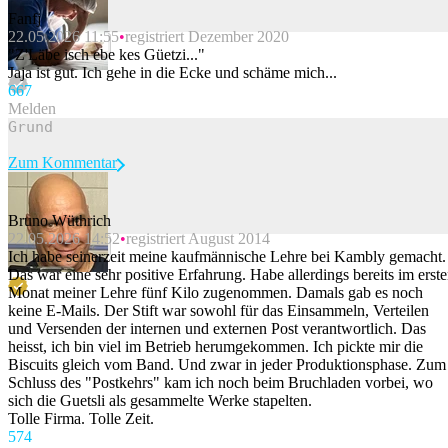
Fanfj
22.05.2026 11:55
registriert Dezember 2020
Beitrag melden
"Z'Läbe isch ebe kes Güetzi..."
Jaja ist gut. Ich gehe in die Ecke und schäme mich...
66
7
Melden
Zum Kommentar
Bruno Wüthrich
22.05.2026 14:52
registriert August 2014
Beitrag melden
Ich habe seinerzeit meine kaufmännische Lehre bei Kambly gemacht.
Das war eine sehr positive Erfahrung. Habe allerdings bereits im erst
Monat meiner Lehre fünf Kilo zugenommen. Damals gab es noch
keine E-Mails. Der Stift war sowohl für das Einsammeln, Verteilen
und Versenden der internen und externen Post verantwortlich. Das
heisst, ich bin viel im Betrieb herumgekommen. Ich pickte mir die
Biscuits gleich vom Band. Und zwar in jeder Produktionsphase. Zum
Schluss des "Postkehrs" kam ich noch beim Bruchladen vorbei, wo
sich die Guetsli als gesammelte Werke stapelten.
Tolle Firma. Tolle Zeit.
57
4