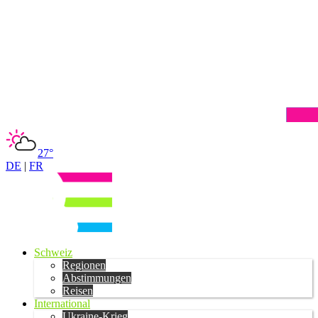
27°
DE
|
FR
Schweiz
Regionen
Abstimmungen
Reisen
International
Ukraine-Krieg