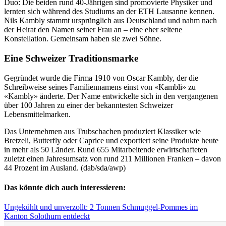
Duo: Die beiden rund 40-Jährigen sind promovierte Physiker und
lernten sich während des Studiums an der ETH Lausanne kennen.
Nils Kambly stammt ursprünglich aus Deutschland und nahm nach
der Heirat den Namen seiner Frau an – eine eher seltene
Konstellation. Gemeinsam haben sie zwei Söhne.
Eine Schweizer Traditionsmarke
Gegründet wurde die Firma 1910 von Oscar Kambly, der die
Schreibweise seines Familiennamens einst von «Kambli» zu
«Kambly» änderte. Der Name entwickelte sich in den vergangenen
über 100 Jahren zu einer der bekanntesten Schweizer
Lebensmittelmarken.
Das Unternehmen aus Trubschachen produziert Klassiker wie
Bretzeli, Butterfly oder Caprice und exportiert seine Produkte heute
in mehr als 50 Länder. Rund 655 Mitarbeitende erwirtschafteten
zuletzt einen Jahresumsatz von rund 211 Millionen Franken – davon
44 Prozent im Ausland. (dab/sda/awp)
Das könnte dich auch interessieren:
Ungekühlt und unverzollt: 2 Tonnen Schmuggel-Pommes im
Kanton Solothurn entdeckt