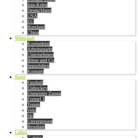
Iran-Krieg
Deutschland
USA
EU
Russland
China
Wirtschaft
Konjunktur
Arbeitsmarkt
Unternehmen
Börse und Co
Immobilien
Konsum
Sport
Fussball
Eishockey
Eismeister Zaugg
Formel 1
Tennis
Velo
Ski
Unvergessen
Resultate
Leben
Gefühle