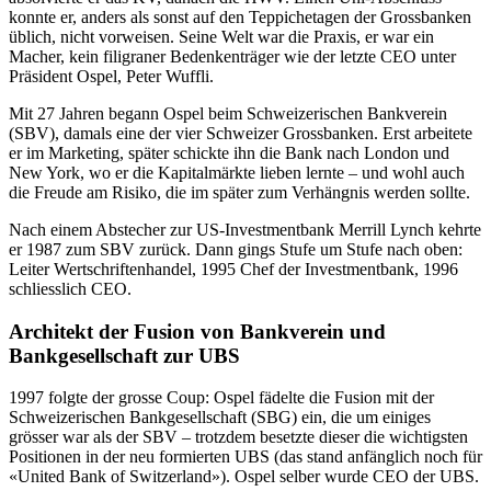
konnte er, anders als sonst auf den Teppichetagen der Grossbanken
üblich, nicht vorweisen. Seine Welt war die Praxis, er war ein
Macher, kein filigraner Bedenkenträger wie der letzte CEO unter
Präsident Ospel, Peter Wuffli.
Mit 27 Jahren begann Ospel beim Schweizerischen Bankverein
(SBV), damals eine der vier Schweizer Grossbanken. Erst arbeitete
er im Marketing, später schickte ihn die Bank nach London und
New York, wo er die Kapitalmärkte lieben lernte – und wohl auch
die Freude am Risiko, die im später zum Verhängnis werden sollte.
Nach einem Abstecher zur US-Investmentbank Merrill Lynch kehrte
er 1987 zum SBV zurück. Dann gings Stufe um Stufe nach oben:
Leiter Wertschriftenhandel, 1995 Chef der Investmentbank, 1996
schliesslich CEO.
Architekt der Fusion von Bankverein und
Bankgesellschaft zur UBS
1997 folgte der grosse Coup: Ospel fädelte die Fusion mit der
Schweizerischen Bankgesellschaft (SBG) ein, die um einiges
grösser war als der SBV – trotzdem besetzte dieser die wichtigsten
Positionen in der neu formierten UBS (das stand anfänglich noch für
«United Bank of Switzerland»). Ospel selber wurde CEO der UBS.