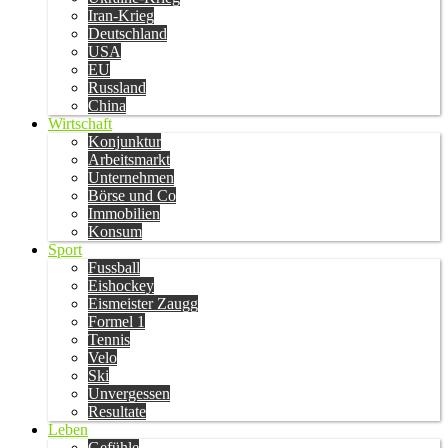
Iran-Krieg
Deutschland
USA
EU
Russland
China
Wirtschaft
Konjunktur
Arbeitsmarkt
Unternehmen
Börse und Co
Immobilien
Konsum
Sport
Fussball
Eishockey
Eismeister Zaugg
Formel 1
Tennis
Velo
Ski
Unvergessen
Resultate
Leben
Gefühle