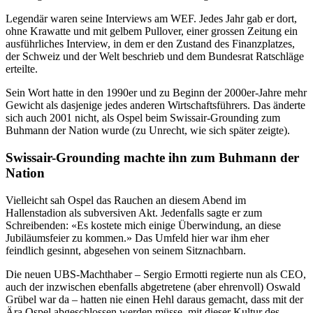
Legendär waren seine Interviews am WEF. Jedes Jahr gab er dort,
ohne Krawatte und mit gelbem Pullover, einer grossen Zeitung ein
ausführliches Interview, in dem er den Zustand des Finanzplatzes,
der Schweiz und der Welt beschrieb und dem Bundesrat Ratschläge
erteilte.
Sein Wort hatte in den 1990er und zu Beginn der 2000er-Jahre mehr
Gewicht als dasjenige jedes anderen Wirtschaftsführers. Das änderte
sich auch 2001 nicht, als Ospel beim Swissair-Grounding zum
Buhmann der Nation wurde (zu Unrecht, wie sich später zeigte).
Swissair-Grounding machte ihn zum Buhmann der
Nation
Vielleicht sah Ospel das Rauchen an diesem Abend im
Hallenstadion als subversiven Akt. Jedenfalls sagte er zum
Schreibenden: «Es kostete mich einige Überwindung, an diese
Jubiläumsfeier zu kommen.» Das Umfeld hier war ihm eher
feindlich gesinnt, abgesehen von seinem Sitznachbarn.
Die neuen UBS-Machthaber – Sergio Ermotti regierte nun als CEO,
auch der inzwischen ebenfalls abgetretene (aber ehrenvoll) Oswald
Grübel war da – hatten nie einen Hehl daraus gemacht, dass mit der
Ära Ospel abgeschlossen werden müsse, mit dieser Kultur des