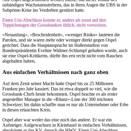
unbändigen Wachstumsstrebens, das in ihren Augen die UBS in der
Subprime-Krise ins Verderben gestürzt hatte.
Einen Uni-Abschluss konnte er, anders als sonst auf den
Teppichetagen der Grossbanken üblich, nicht vorweisen.
«Neuanfang», «Bescheidenheit», «weniger Risiko» lauteten die
Parolen, und sie waren mehr oder weniger direkt gegen Ospel
gerichtet. Dass die Hauptansprache im Hallenstadion von
Bundespräsidentin Eveline Widmer-Schlumpf gehalten wurde, auch
sie eine Ospel-Kritikerin, dürfte ihn erst recht nicht vom Rauchen
abgehalten haben.
Aus einfachen Verhältnissen nach ganz oben
Auf dem Zenit seiner Macht hatte Ospel bis zu 25 Millionen
Franken pro Jahr kassiert. Das ist etwa doppelt so viel, wie die
Grossbank-Chefs heute bekommen. Ospel brachte es als erster
angestellter Manager in die «Bilanz»-Liste der 300 reichsten
Schweizer; bis dahin schaffte man es nur als Unternehmer oder Erbe
in diesen erlauchten Kreis.
Ospel aber war weder das eine noch das andere. Er war ein
Aufsteiger. Aufgewachsen in Kleinbasel in einfachen Verhältnissen,
absolvierte er das KV, danach die HWV. Einen Uni-Abschluss