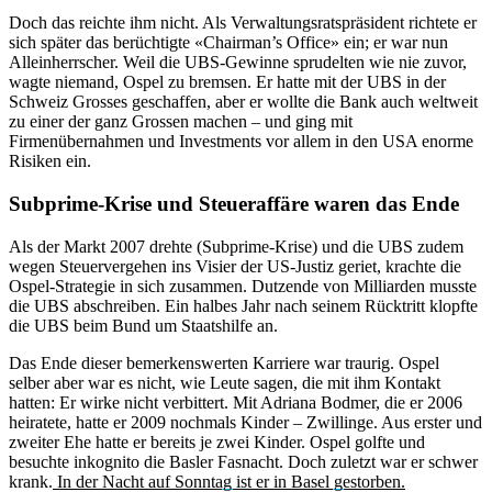
Doch das reichte ihm nicht. Als Verwaltungsratspräsident richtete er
sich später das berüchtigte «Chairman’s Office» ein; er war nun
Alleinherrscher. Weil die UBS-Gewinne sprudelten wie nie zuvor,
wagte niemand, Ospel zu bremsen. Er hatte mit der UBS in der
Schweiz Grosses geschaffen, aber er wollte die Bank auch weltweit
zu einer der ganz Grossen machen – und ging mit
Firmenübernahmen und Investments vor allem in den USA enorme
Risiken ein.
Subprime-Krise und Steueraffäre waren das Ende
Als der Markt 2007 drehte (Subprime-Krise) und die UBS zudem
wegen Steuervergehen ins Visier der US-Justiz geriet, krachte die
Ospel-Strategie in sich zusammen. Dutzende von Milliarden musste
die UBS abschreiben. Ein halbes Jahr nach seinem Rücktritt klopfte
die UBS beim Bund um Staatshilfe an.
Das Ende dieser bemerkenswerten Karriere war traurig. Ospel
selber aber war es nicht, wie Leute sagen, die mit ihm Kontakt
hatten: Er wirke nicht verbittert. Mit Adriana Bodmer, die er 2006
heiratete, hatte er 2009 nochmals Kinder – Zwillinge. Aus erster und
zweiter Ehe hatte er bereits je zwei Kinder. Ospel golfte und
besuchte inkognito die Basler Fasnacht. Doch zuletzt war er schwer
krank.
In der Nacht auf Sonntag ist er in Basel gestorben.