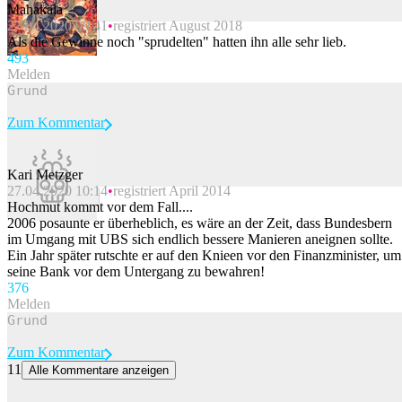
Mahakala
27.04.2020 09:41
registriert August 2018
Beitrag melden
Als die Gewinne noch "sprudelten" hatten ihn alle sehr lieb.
49
3
Melden
Zum Kommentar
Kari Metzger
27.04.2020 10:14
registriert April 2014
Beitrag melden
Hochmut kommt vor dem Fall....
2006 posaunte er überheblich, es wäre an der Zeit, dass Bundesbern
im Umgang mit UBS sich endlich bessere Manieren aneignen sollte.
Ein Jahr später rutschte er auf den Knieen vor den Finanzminister, um
seine Bank vor dem Untergang zu bewahren!
37
6
Melden
Zum Kommentar
11
Alle Kommentare anzeigen
Totalenergies übernimmt Shells Europa-Geschäft mit Wind- und