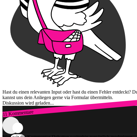
Hast du einen relevanten Input oder hast du einen Fehler entdeckt? D
kannst uns dein Anliegen gerne via Formular übermitteln.
Diskussion wird geladen...
11 Kommentare
Zum Login
Weil wir die Kommentar-Debatten weiterhin persönlich moderieren