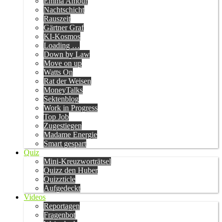
Emma Amour
Nachtschicht
Rauszeit
Gärtner Graf
KI-Kosmos
Loading …
Down by Law
Move on up
Watts On
Rat der Weisen
MoneyTalks
Sektenblog
Work in Progress
Top Job
Zugestiegen
Madame Energie
Smart gespart
Quiz
Mini-Kreuzworträtsel
Quizz den Huber
Quizzticle
Aufgedeckt
Videos
Reportagen
Fragenbot