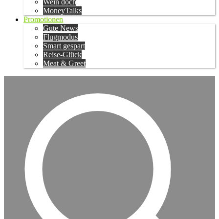
Wein doch
MoneyTalks
Promotionen
Gute News
Flugmodus
Smart gespart
Reise-Glück
Meat & Greet