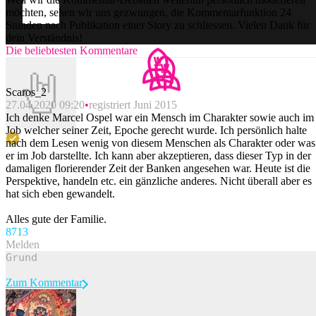
möchten, sehen wir uns gezwungen, die Kommentarfunktion 24
Stunden nach Publikation einer Story zu schliessen. Vielen Dank für
dein Verständnis!
Die beliebtesten Kommentare
Scaros_2
27.04.2020 09:20
registriert Juni 2015
Ich denke Marcel Ospel war ein Mensch im Charakter sowie auch im
Job welcher seiner Zeit, Epoche gerecht wurde. Ich persönlich halte
nach dem Lesen wenig von diesem Menschen als Charakter oder was
er im Job darstellte. Ich kann aber akzeptieren, dass dieser Typ in der
damaligen florierender Zeit der Banken angesehen war. Heute ist die
Perspektive, handeln etc. ein gänzliche anderes. Nicht überall aber es
hat sich eben gewandelt.
Alles gute der Familie.
87
13
Melden
Zum Kommentar