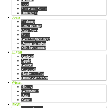
Food
Filme und Serien
Unterwegs
Spass
Picdump
Fail-Dienstag
Cute News
Retro
Gerechtigkeit siegt
Dumm gelaufen
Klischeekanone
Digital
Android
Apple
Google
Microsoft
Hardware-Test
Online-Sicherheit
Wissen
History
Gesundheit
Daten
Karten
Blogs