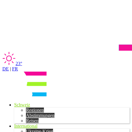
23°
DE
|
FR
Schweiz
Regionen
Abstimmungen
Reisen
International
Ukraine-Krieg