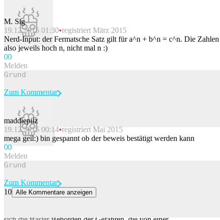
M. Sig
19.12.2015 01:30
registriert März 2015
Nerd-Input: der Fermatsche Satz gilt für a^n + b^n = c^n. Die Zahlen
also jeweils hoch n, nicht mal n :)
0
0
Melden
Zum Kommentar
maddiepilz
19.12.2015 00:14
registriert Mai 2015
Beitrag melden
mega geil:) bin gespannt ob der beweis bestätigt werden kann
0
0
Melden
Zum Kommentar
10
Alle Kommentare anzeigen
Die erstaun­li­che Karriere eines Gifts
Arsenik ist als Mordgift um 1860 allgemein bekannt. Dennoch sind
sich die Basler Behörden der Gefahren, die von einer