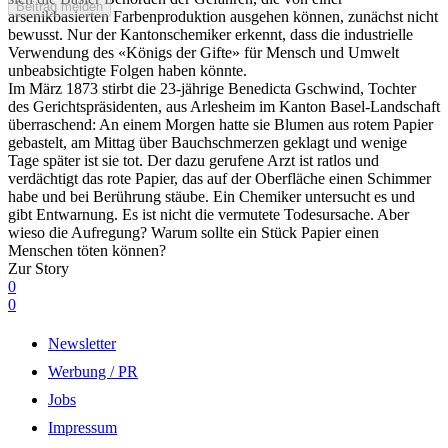
Beitrag melden
arsenikbasierten Farbenproduktion ausgehen können, zunächst nicht
bewusst. Nur der Kantonschemiker erkennt, dass die industrielle
Verwendung des «Königs der Gifte» für Mensch und Umwelt
unbeabsichtigte Folgen haben könnte.
Im März 1873 stirbt die 23-jährige Benedicta Gschwind, Tochter
des Gerichtspräsidenten, aus Arlesheim im Kanton Basel-Landschaft
überraschend: An einem Morgen hatte sie Blumen aus rotem Papier
gebastelt, am Mittag über Bauchschmerzen geklagt und wenige
Tage später ist sie tot. Der dazu gerufene Arzt ist ratlos und
verdächtigt das rote Papier, das auf der Oberfläche einen Schimmer
habe und bei Berührung stäube. Ein Chemiker untersucht es und
gibt Entwarnung. Es ist nicht die vermutete Todesursache. Aber
wieso die Aufregung? Warum sollte ein Stück Papier einen
Menschen töten können?
Zur Story
0
0
Newsletter
Werbung / PR
Jobs
Impressum