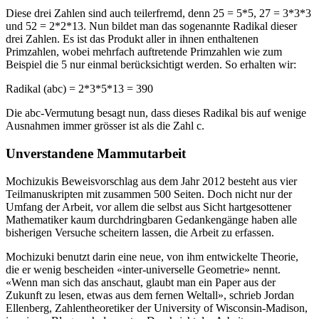
Diese drei Zahlen sind auch teilerfremd, denn 25 = 5*5, 27 = 3*3*3
und 52 = 2*2*13. Nun bildet man das sogenannte Radikal dieser
drei Zahlen. Es ist das Produkt aller in ihnen enthaltenen
Primzahlen, wobei mehrfach auftretende Primzahlen wie zum
Beispiel die 5 nur einmal berücksichtigt werden. So erhalten wir:
Radikal (abc) = 2*3*5*13 = 390
Die abc-Vermutung besagt nun, dass dieses Radikal bis auf wenige
Ausnahmen immer grösser ist als die Zahl c.
Unverstandene Mammutarbeit
Mochizukis Beweisvorschlag aus dem Jahr 2012 besteht aus vier
Teilmanuskripten mit zusammen 500 Seiten. Doch nicht nur der
Umfang der Arbeit, vor allem die selbst aus Sicht hartgesottener
Mathematiker kaum durchdringbaren Gedankengänge haben alle
bisherigen Versuche scheitern lassen, die Arbeit zu erfassen.
Mochizuki benutzt darin eine neue, von ihm entwickelte Theorie,
die er wenig bescheiden «inter-universelle Geometrie» nennt.
«Wenn man sich das anschaut, glaubt man ein Paper aus der
Zukunft zu lesen, etwas aus dem fernen Weltall», schrieb Jordan
Ellenberg, Zahlentheoretiker der University of Wisconsin-Madison,