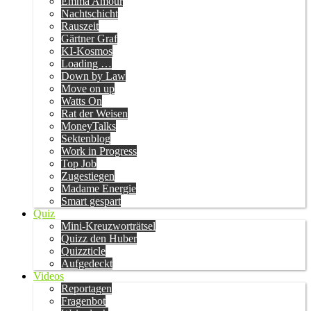
Emma Amour
Nachtschicht
Rauszeit
Gärtner Graf
KI-Kosmos
Loading …
Down by Law
Move on up
Watts On
Rat der Weisen
MoneyTalks
Sektenblog
Work in Progress
Top Job
Zugestiegen
Madame Energie
Smart gespart
Quiz
Mini-Kreuzworträtsel
Quizz den Huber
Quizzticle
Aufgedeckt
Videos
Reportagen
Fragenbot