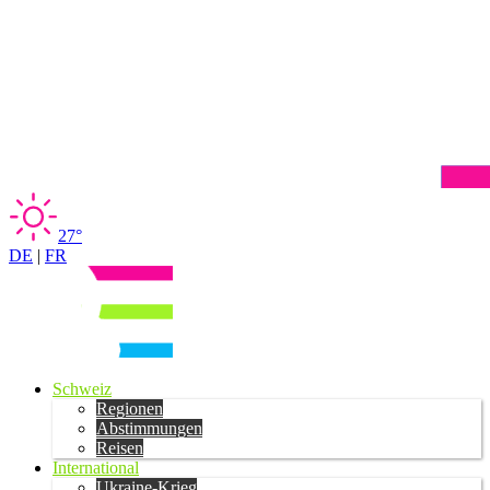
27°
DE
|
FR
Schweiz
Regionen
Abstimmungen
Reisen
International
Ukraine-Krieg