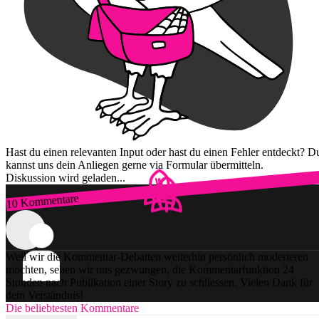
Hast du einen relevanten Input oder hast du einen Fehler entdeckt? D
kannst uns dein Anliegen gerne via Formular übermitteln.
Diskussion wird geladen...
10 Kommentare
Zum Login
Weil wir die Kommentar-Debatten weiterhin persönlich moderieren
möchten, sehen wir uns gezwungen, die Kommentarfunktion 24
Stunden nach Publikation einer Story zu schliessen. Vielen Dank für
dein Verständnis!
Die beliebtesten Kommentare