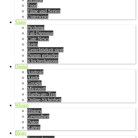
Food
Filme und Serien
Unterwegs
Spass
Picdump
Fail-Dienstag
Cute News
Retro
Gerechtigkeit siegt
Dumm gelaufen
Klischeekanone
Digital
Android
Apple
Google
Microsoft
Hardware-Test
Online-Sicherheit
Wissen
History
Gesundheit
Daten
Karten
Blogs