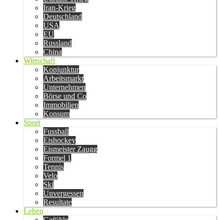
Iran-Krieg
Deutschland
USA
EU
Russland
China
Wirtschaft
Konjunktur
Arbeitsmarkt
Unternehmen
Börse und Co
Immobilien
Konsum
Sport
Fussball
Eishockey
Eismeister Zaugg
Formel 1
Tennis
Velo
Ski
Unvergessen
Resultate
Leben
Gefühle