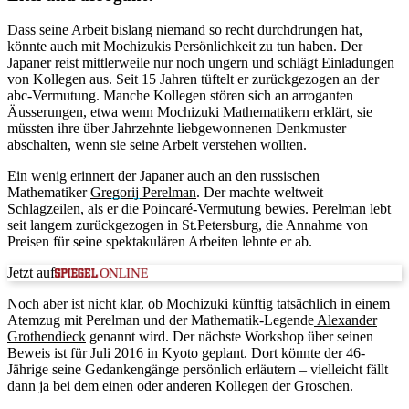
Dass seine Arbeit bislang niemand so recht durchdrungen hat,
könnte auch mit Mochizukis Persönlichkeit zu tun haben. Der
Japaner reist mittlerweile nur noch ungern und schlägt Einladungen
von Kollegen aus. Seit 15 Jahren tüftelt er zurückgezogen an der
abc-Vermutung. Manche Kollegen stören sich an arroganten
Äusserungen, etwa wenn Mochizuki Mathematikern erklärt, sie
müssten ihre über Jahrzehnte liebgewonnenen Denkmuster
abschalten, wenn sie seine Arbeit verstehen wollten.
Ein wenig erinnert der Japaner auch an den russischen
Mathematiker
Gregorij Perelman
. Der machte weltweit
Schlagzeilen, als er die Poincaré-Vermutung bewies. Perelman lebt
seit langem zurückgezogen in St.Petersburg, die Annahme von
Preisen für seine spektakulären Arbeiten lehnte er ab.
Jetzt auf
Noch aber ist nicht klar, ob Mochizuki künftig tatsächlich in einem
Atemzug mit Perelman und der Mathematik-Legende
Alexander
Grothendieck
genannt wird. Der nächste Workshop über seinen
Beweis ist für Juli 2016 in Kyoto geplant. Dort könnte der 46-
Jährige seine Gedankengänge persönlich erläutern – vielleicht fällt
dann ja bei dem einen oder anderen Kollegen der Groschen.