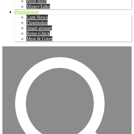
Wein doch
MoneyTalks
Promotionen
Gute News
Flugmodus
Smart gespart
Reise-Glück
Meat & Greet