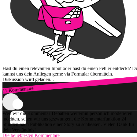
Hast du einen relevanten Input oder hast du einen Fehler entdeckt? D
kannst uns dein Anliegen gerne via Formular übermitteln.
Diskussion wird geladen...
11 Kommentare
Zum Login
Weil wir die Kommentar-Debatten weiterhin persönlich moderieren
möchten, sehen wir uns gezwungen, die Kommentarfunktion 24
Stunden nach Publikation einer Story zu schliessen. Vielen Dank für
dein Verständnis!
Die beliebtesten Kommentare