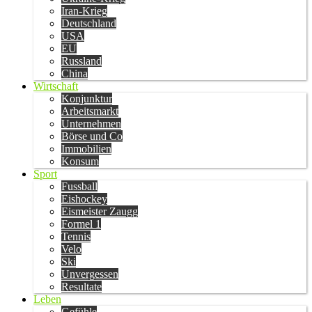
Iran-Krieg
Deutschland
USA
EU
Russland
China
Wirtschaft
Konjunktur
Arbeitsmarkt
Unternehmen
Börse und Co
Immobilien
Konsum
Sport
Fussball
Eishockey
Eismeister Zaugg
Formel 1
Tennis
Velo
Ski
Unvergessen
Resultate
Leben
Gefühle