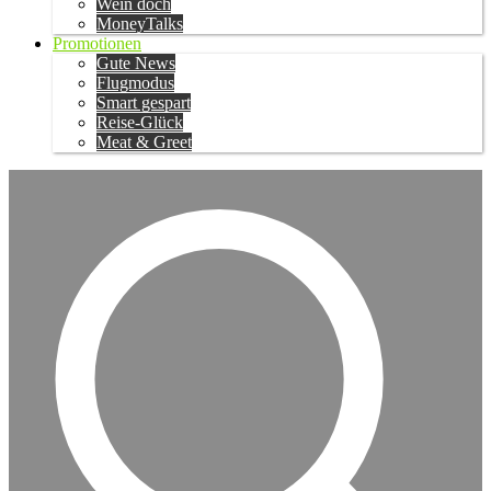
Wein doch
MoneyTalks
Promotionen
Gute News
Flugmodus
Smart gespart
Reise-Glück
Meat & Greet