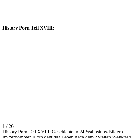
siamesischen Zwillingen, Zwergen und bärtigen Damen; deformierte
und missgestaltete Körper aller Art befriedigten die Neugierde der
Menschen des späten 19. Jahrhunderts. Bild:
tumblr/wrinklesoftime
History Porn Teil XVIII:
1 / 26
History Porn Teil XVIII: Geschichte in 24 Wahnsinns-Bildern
Im zerbombten Köln geht das Leben nach dem Zweiten Weltkrieg