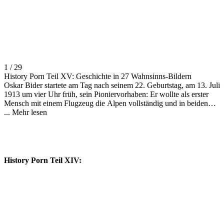
1 / 29
History Porn Teil XV: Geschichte in 27 Wahnsinns-Bildern
Oskar Bider startete am Tag nach seinem 22. Geburtstag, am 13. Juli
1913 um vier Uhr früh, sein Pioniervorhaben: Er wollte als erster
Mensch mit einem Flugzeug die Alpen vollständig und in beiden
Richtungen überqueren. Es gelang ihm. Er flog von Bern aus Richtu
...
Mehr lesen
Italien. Am Jungfraujoch rang sein Flieger über eine halbe Stunde lan
um die letzten hundert Meter, bis er die erforderliche Höhe von 3600
Metern erreichte. Er landete in Domodossola, wartete in Mailand 13
Tage auf gutes Wetter und überflog dann den Lukmanier und den
Chrüzlipass zurück in die Nordschweiz, wo er in Liestal landete, um
History Porn Teil XIV:
nachzutanken und seinen Weg über Basel nach Bern zu vollenden.
bild:
wikimedia