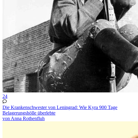
24
Die Krankenschwester von Leningrad: Wie Kyra 900 Tage
Belagerungshölle überlebte
von Anna Rothenfluh