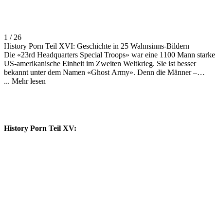
1 / 26
History Porn Teil XVI: Geschichte in 25 Wahnsinns-Bildern
Die «23rd Headquarters Special Troops» war eine 1100 Mann starke
US-amerikanische Einheit im Zweiten Weltkrieg. Sie ist besser
bekannt unter dem Namen «Ghost Army». Denn die Männer –
Künstler, Schauspieler und Designer – waren dafür verantwortlich, mi
...
Mehr lesen
aufblasbaren Gummipanzern, Jeeps, Flugzeugen und
Kommandoposten, mit überdimensionalen Lautsprechern für simulier
Gefechtsgeräusche und fingierten Funksprüchen die deutschen
Wehrmachtstruppen in die Irre zu führen. «Sie operierten wie eine
Roadshow auf Reisen, bauten für einige Tage mitten auf dem
History Porn Teil XV:
Schlachtfeld Attrappen auf und zogen dann weiter», erklärt US-
Journalist Rick Beyer. bild:
pinterest