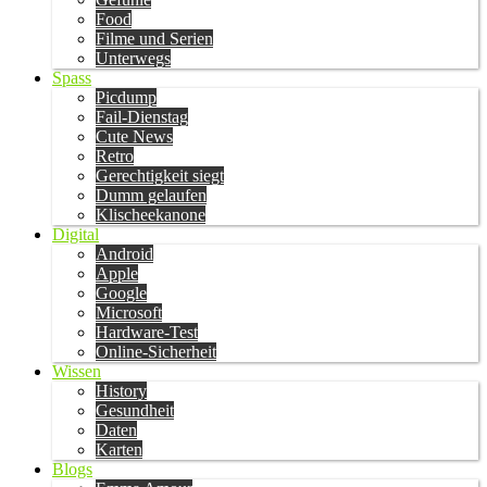
Food
Filme und Serien
Unterwegs
Spass
Picdump
Fail-Dienstag
Cute News
Retro
Gerechtigkeit siegt
Dumm gelaufen
Klischeekanone
Digital
Android
Apple
Google
Microsoft
Hardware-Test
Online-Sicherheit
Wissen
History
Gesundheit
Daten
Karten
Blogs