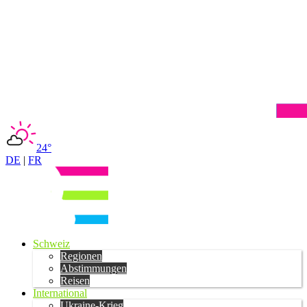
24°
DE
|
FR
Schweiz
Regionen
Abstimmungen
Reisen
International
Ukraine-Krieg