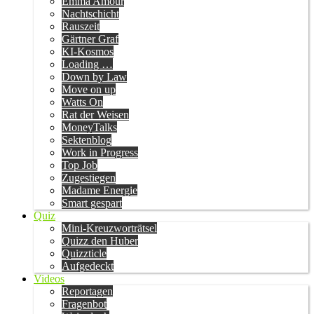
Emma Amour
Nachtschicht
Rauszeit
Gärtner Graf
KI-Kosmos
Loading …
Down by Law
Move on up
Watts On
Rat der Weisen
MoneyTalks
Sektenblog
Work in Progress
Top Job
Zugestiegen
Madame Energie
Smart gespart
Quiz
Mini-Kreuzworträtsel
Quizz den Huber
Quizzticle
Aufgedeckt
Videos
Reportagen
Fragenbot