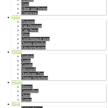
Food
Filme und Serien
Unterwegs
Spass
Picdump
Fail-Dienstag
Cute News
Retro
Gerechtigkeit siegt
Dumm gelaufen
Klischeekanone
Digital
Android
Apple
Google
Microsoft
Hardware-Test
Online-Sicherheit
Wissen
History
Gesundheit
Daten
Karten
Blogs