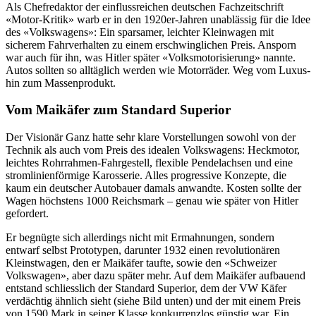
Als Chefredaktor der einflussreichen deutschen Fachzeitschrift
«Motor-Kritik» warb er in den 1920er-Jahren unablässig für die Idee
des «Volkswagens»: Ein sparsamer, leichter Kleinwagen mit
sicherem Fahrverhalten zu einem erschwinglichen Preis. Ansporn
war auch für ihn, was Hitler später «Volksmotorisierung» nannte.
Autos sollten so alltäglich werden wie Motorräder. Weg vom Luxus-
hin zum Massenprodukt.
Vom Maikäfer zum Standard Superior
Der Visionär Ganz hatte sehr klare Vorstellungen sowohl von der
Technik als auch vom Preis des idealen Volkswagens: Heckmotor,
leichtes Rohrrahmen-Fahrgestell, flexible Pendelachsen und eine
stromlinienförmige Karosserie. Alles progressive Konzepte, die
kaum ein deutscher Autobauer damals anwandte. Kosten sollte der
Wagen höchstens 1000 Reichsmark – genau wie später von Hitler
gefordert.
Er begnügte sich allerdings nicht mit Ermahnungen, sondern
entwarf selbst Prototypen, darunter 1932 einen revolutionären
Kleinstwagen, den er Maikäfer taufte, sowie den «Schweizer
Volkswagen», aber dazu später mehr. Auf dem Maikäfer aufbauend
entstand schliesslich der Standard Superior, dem der VW Käfer
verdächtig ähnlich sieht (siehe Bild unten) und der mit einem Preis
von 1590 Mark in seiner Klasse konkurrenzlos günstig war. Ein