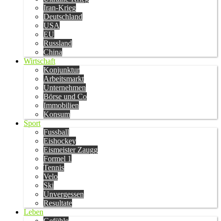
Iran-Krieg
Deutschland
USA
EU
Russland
China
Wirtschaft
Konjunktur
Arbeitsmarkt
Unternehmen
Börse und Co
Immobilien
Konsum
Sport
Fussball
Eishockey
Eismeister Zaugg
Formel 1
Tennis
Velo
Ski
Unvergessen
Resultate
Leben
Gefühle