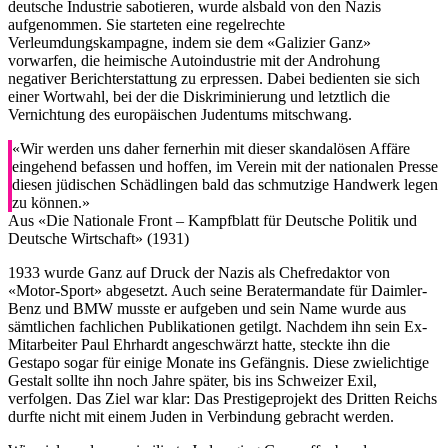
deutsche Industrie sabotieren, wurde alsbald von den Nazis
aufgenommen. Sie starteten eine regelrechte
Verleumdungskampagne, indem sie dem «Galizier Ganz»
vorwarfen, die heimische Autoindustrie mit der Androhung
negativer Berichterstattung zu erpressen. Dabei bedienten sie sich
einer Wortwahl, bei der die Diskriminierung und letztlich die
Vernichtung des europäischen Judentums mitschwang.
«Wir werden uns daher fernerhin mit dieser skandalösen Affäre
eingehend befassen und hoffen, im Verein mit der nationalen Presse
diesen jüdischen Schädlingen bald das schmutzige Handwerk legen
zu können.»
Aus «Die Nationale Front – Kampfblatt für Deutsche Politik und
Deutsche Wirtschaft» (1931)
1933 wurde Ganz auf Druck der Nazis als Chefredaktor von
«Motor-Sport» abgesetzt. Auch seine Beratermandate für Daimler-
Benz und BMW musste er aufgeben und sein Name wurde aus
sämtlichen fachlichen Publikationen getilgt. Nachdem ihn sein Ex-
Mitarbeiter Paul Ehrhardt angeschwärzt hatte, steckte ihn die
Gestapo sogar für einige Monate ins Gefängnis. Diese zwielichtige
Gestalt sollte ihn noch Jahre später, bis ins Schweizer Exil,
verfolgen. Das Ziel war klar: Das Prestigeprojekt des Dritten Reichs
durfte nicht mit einem Juden in Verbindung gebracht werden.