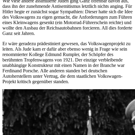
Wie viele andere assimilierte Juden ging Ganz offenbar davon aus,
dass ihn der zunehmende Antisemitismus letztlich nichts anging. Für
Hitler hegte er zunächst sogar Sympathien: Dieser hatte sich die Idee
des Volkswagens zu eigen gemacht, die Anforderungen zum Führen
eines Kleinwagens gesenkt (ein Motorrad-Führerschein reichte) und
wollte den Ausbau der Reichsautobahnen forcieren. All dies forderte
Ganz seit Jahren.
Er wäre geradezu prädestiniert gewesen, das Volkswagenprojekt zu
leiten. Als Jude kam er dafür aber ebenso wenig in Frage wie sein
renommierter Kollege Edmund Rumpler, der Schöpfer des
berühmten Tropfenwagens von 1921. Der einzige verbleibende
unabhängige Konstrukteur mit einen Namen in der Branche war
Ferdinand Porsche. Alle anderen standen bei deutschen
Autoherstellern unter Vertrag, die dem staatlichen Volkswagen-
Projekt kritisch gegenüber standen.