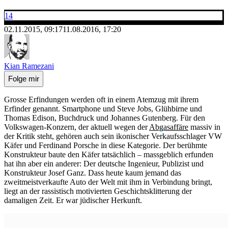
14
02.11.2015, 09:17
11.08.2016, 17:20
Kian Ramezani
Folge mir
Grosse Erfindungen werden oft in einem Atemzug mit ihrem
Erfinder genannt. Smartphone und Steve Jobs, Glühbirne und
Thomas Edison, Buchdruck und Johannes Gutenberg. Für den
Volkswagen-Konzern, der aktuell wegen der
Abgasaffäre
massiv in
der Kritik steht, gehören auch sein ikonischer Verkaufsschlager VW
Käfer und Ferdinand Porsche in diese Kategorie. Der berühmte
Konstrukteur baute den Käfer tatsächlich – massgeblich erfunden
hat ihn aber ein anderer: Der deutsche Ingenieur, Publizist und
Konstrukteur Josef Ganz. Dass heute kaum jemand das
zweitmeistverkaufte Auto der Welt mit ihm in Verbindung bringt,
liegt an der rassistisch motivierten Geschichtsklitterung der
damaligen Zeit. Er war jüdischer Herkunft.