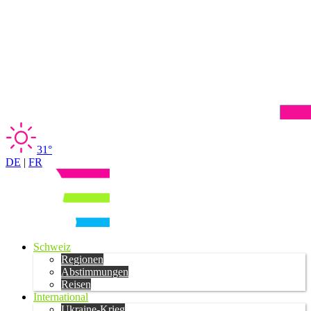
31°
DE
|
FR
Schweiz
Regionen
Abstimmungen
Reisen
International
Ukraine-Krieg