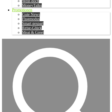
Wein doch
MoneyTalks
Promotionen
Gute News
Flugmodus
Smart gespart
Reise-Glück
Meat & Greet