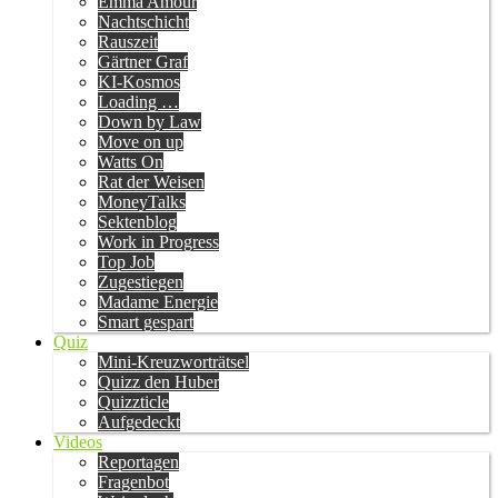
Emma Amour
Nachtschicht
Rauszeit
Gärtner Graf
KI-Kosmos
Loading …
Down by Law
Move on up
Watts On
Rat der Weisen
MoneyTalks
Sektenblog
Work in Progress
Top Job
Zugestiegen
Madame Energie
Smart gespart
Quiz
Mini-Kreuzworträtsel
Quizz den Huber
Quizzticle
Aufgedeckt
Videos
Reportagen
Fragenbot