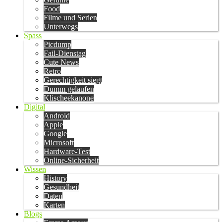
Food
Filme und Serien
Unterwegs
Spass
Picdump
Fail-Dienstag
Cute News
Retro
Gerechtigkeit siegt
Dumm gelaufen
Klischeekanone
Digital
Android
Apple
Google
Microsoft
Hardware-Test
Online-Sicherheit
Wissen
History
Gesundheit
Daten
Karten
Blogs