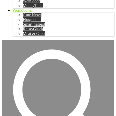
Wein doch
MoneyTalks
Promotionen
Gute News
Flugmodus
Smart gespart
Reise-Glück
Meat & Greet