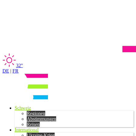
32°
DE
|
FR
Schweiz
Regionen
Abstimmungen
Reisen
International
Ukraine-Krieg