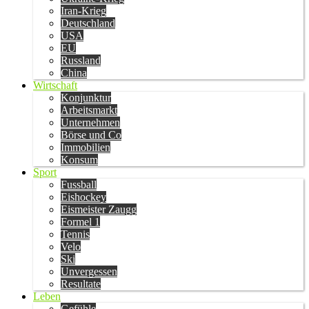
Iran-Krieg
Deutschland
USA
EU
Russland
China
Wirtschaft
Konjunktur
Arbeitsmarkt
Unternehmen
Börse und Co
Immobilien
Konsum
Sport
Fussball
Eishockey
Eismeister Zaugg
Formel 1
Tennis
Velo
Ski
Unvergessen
Resultate
Leben
Gefühle