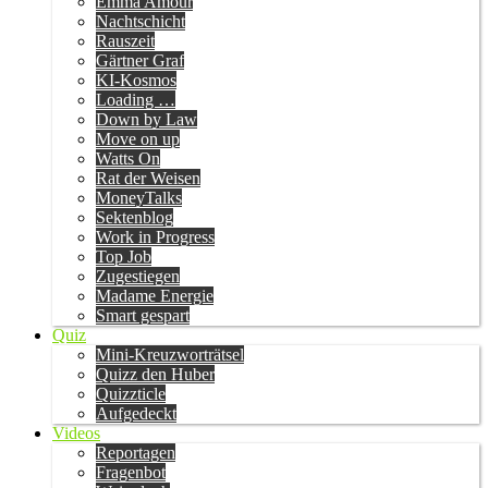
Emma Amour
Nachtschicht
Rauszeit
Gärtner Graf
KI-Kosmos
Loading …
Down by Law
Move on up
Watts On
Rat der Weisen
MoneyTalks
Sektenblog
Work in Progress
Top Job
Zugestiegen
Madame Energie
Smart gespart
Quiz
Mini-Kreuzworträtsel
Quizz den Huber
Quizzticle
Aufgedeckt
Videos
Reportagen
Fragenbot