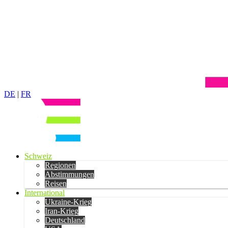
DE
|
FR
Schweiz
Regionen
Abstimmungen
Reisen
International
Ukraine-Krieg
Iran-Krieg
Deutschland