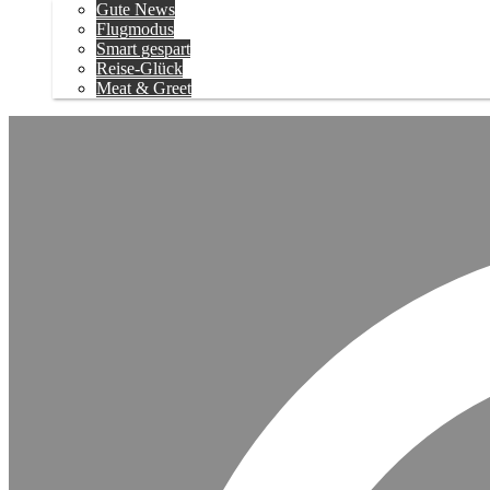
Gute News
Flugmodus
Smart gespart
Reise-Glück
Meat & Greet