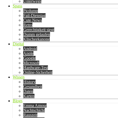
Unterwegs
Spass
Picdump
Fail-Dienstag
Cute News
Retro
Gerechtigkeit siegt
Dumm gelaufen
Klischeekanone
Digital
Android
Apple
Google
Microsoft
Hardware-Test
Online-Sicherheit
Wissen
History
Gesundheit
Daten
Karten
Blogs
Emma Amour
Nachtschicht
Rauszeit