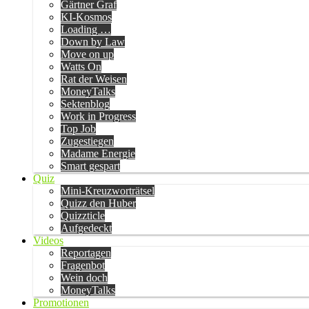
Gärtner Graf
KI-Kosmos
Loading …
Down by Law
Move on up
Watts On
Rat der Weisen
MoneyTalks
Sektenblog
Work in Progress
Top Job
Zugestiegen
Madame Energie
Smart gespart
Quiz
Mini-Kreuzworträtsel
Quizz den Huber
Quizzticle
Aufgedeckt
Videos
Reportagen
Fragenbot
Wein doch
MoneyTalks
Promotionen