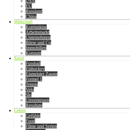
USA
EU
Russland
China
Wirtschaft
Konjunktur
Arbeitsmarkt
Unternehmen
Börse und Co
Immobilien
Konsum
Sport
Fussball
Eishockey
Eismeister Zaugg
Formel 1
Tennis
Velo
Ski
Unvergessen
Resultate
Leben
Gefühle
Food
Filme und Serien