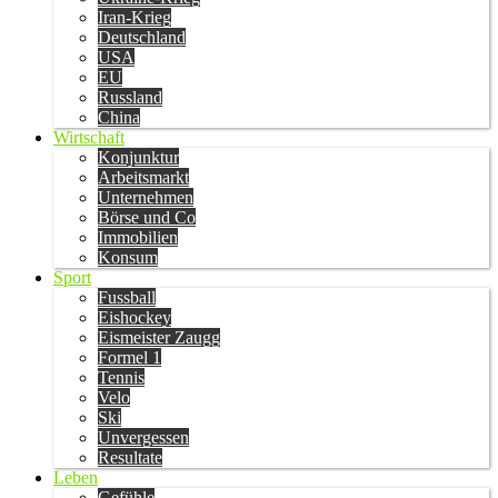
Iran-Krieg
Deutschland
USA
EU
Russland
China
Wirtschaft
Konjunktur
Arbeitsmarkt
Unternehmen
Börse und Co
Immobilien
Konsum
Sport
Fussball
Eishockey
Eismeister Zaugg
Formel 1
Tennis
Velo
Ski
Unvergessen
Resultate
Leben
Gefühle