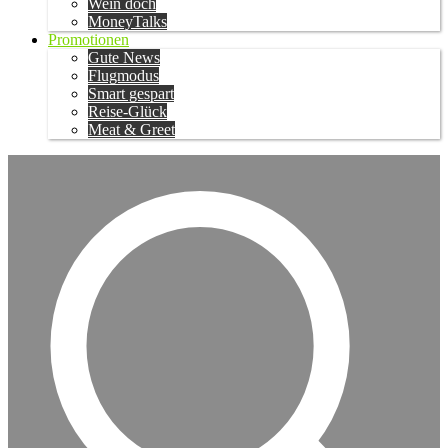
Wein doch
MoneyTalks
Promotionen
Gute News
Flugmodus
Smart gespart
Reise-Glück
Meat & Greet