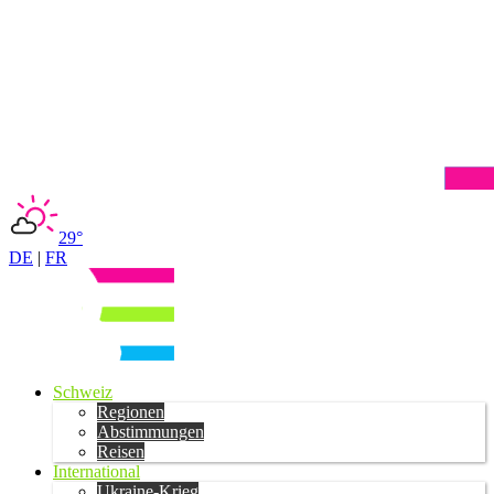
29°
DE
|
FR
Schweiz
Regionen
Abstimmungen
Reisen
International
Ukraine-Krieg