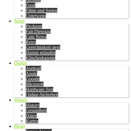
Food
Filme und Serien
Unterwegs
Spass
Picdump
Fail-Dienstag
Cute News
Retro
Gerechtigkeit siegt
Dumm gelaufen
Klischeekanone
Digital
Android
Apple
Google
Microsoft
Hardware-Test
Online-Sicherheit
Wissen
History
Gesundheit
Daten
Karten
Blogs