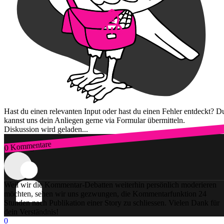
Hast du einen relevanten Input oder hast du einen Fehler entdeckt? D
kannst uns dein Anliegen gerne via Formular übermitteln.
Diskussion wird geladen...
0 Kommentare
Zum Login
Weil wir die Kommentar-Debatten weiterhin persönlich moderieren
möchten, sehen wir uns gezwungen, die Kommentarfunktion 24
Stunden nach Publikation einer Story zu schliessen. Vielen Dank für
dein Verständnis!
0