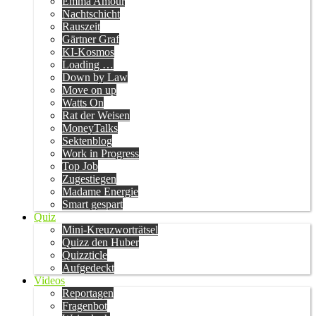
Emma Amour
Nachtschicht
Rauszeit
Gärtner Graf
KI-Kosmos
Loading …
Down by Law
Move on up
Watts On
Rat der Weisen
MoneyTalks
Sektenblog
Work in Progress
Top Job
Zugestiegen
Madame Energie
Smart gespart
Quiz
Mini-Kreuzworträtsel
Quizz den Huber
Quizzticle
Aufgedeckt
Videos
Reportagen
Fragenbot