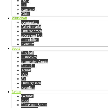
USA
EU
Russland
China
Wirtschaft
Konjunktur
Arbeitsmarkt
Unternehmen
Börse und Co
Immobilien
Konsum
Sport
Fussball
Eishockey
Eismeister Zaugg
Formel 1
Tennis
Velo
Ski
Unvergessen
Resultate
Leben
Gefühle
Food
Filme und Serien