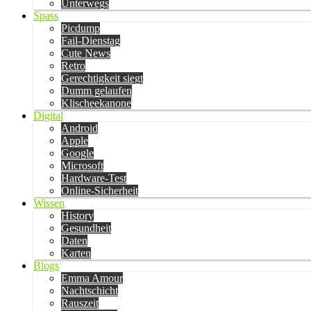
Unterwegs
Spass
Picdump
Fail-Dienstag
Cute News
Retro
Gerechtigkeit siegt
Dumm gelaufen
Klischeekanone
Digital
Android
Apple
Google
Microsoft
Hardware-Test
Online-Sicherheit
Wissen
History
Gesundheit
Daten
Karten
Blogs
Emma Amour
Nachtschicht
Rauszeit