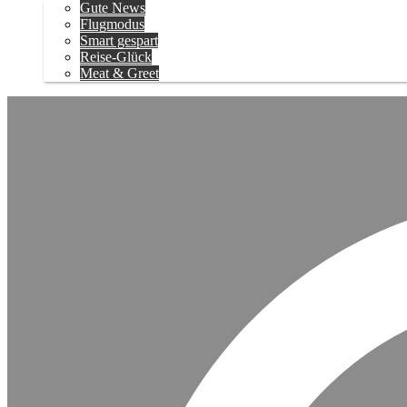
Gute News
Flugmodus
Smart gespart
Reise-Glück
Meat & Greet