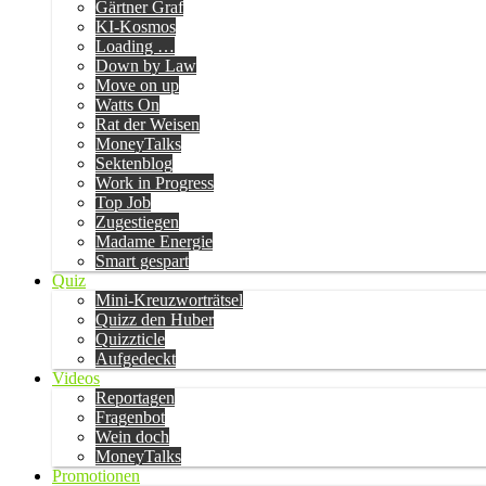
Gärtner Graf
KI-Kosmos
Loading …
Down by Law
Move on up
Watts On
Rat der Weisen
MoneyTalks
Sektenblog
Work in Progress
Top Job
Zugestiegen
Madame Energie
Smart gespart
Quiz
Mini-Kreuzworträtsel
Quizz den Huber
Quizzticle
Aufgedeckt
Videos
Reportagen
Fragenbot
Wein doch
MoneyTalks
Promotionen