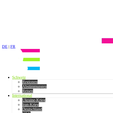
DE
|
FR
Schweiz
Regionen
Abstimmungen
Reisen
International
Ukraine-Krieg
Iran-Krieg
Deutschland