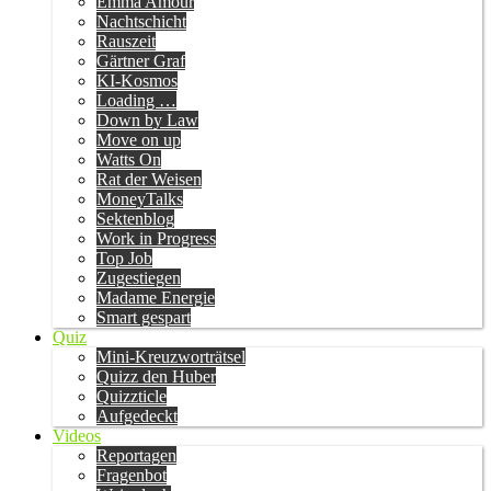
Emma Amour
Nachtschicht
Rauszeit
Gärtner Graf
KI-Kosmos
Loading …
Down by Law
Move on up
Watts On
Rat der Weisen
MoneyTalks
Sektenblog
Work in Progress
Top Job
Zugestiegen
Madame Energie
Smart gespart
Quiz
Mini-Kreuzworträtsel
Quizz den Huber
Quizzticle
Aufgedeckt
Videos
Reportagen
Fragenbot