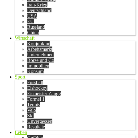
Iran-Krieg
Deutschland
USA
EU
Russland
China
Wirtschaft
Konjunktur
Arbeitsmarkt
Unternehmen
Börse und Co
Immobilien
Konsum
Sport
Fussball
Eishockey
Eismeister Zaugg
Formel 1
Tennis
Velo
Ski
Unvergessen
Resultate
Leben
Gefühle