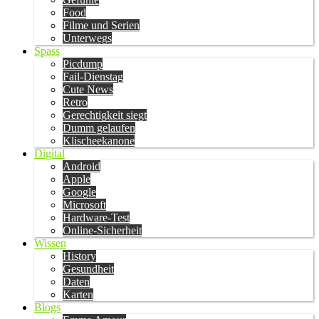
Food
Filme und Serien
Unterwegs
Spass
Picdump
Fail-Dienstag
Cute News
Retro
Gerechtigkeit siegt
Dumm gelaufen
Klischeekanone
Digital
Android
Apple
Google
Microsoft
Hardware-Test
Online-Sicherheit
Wissen
History
Gesundheit
Daten
Karten
Blogs