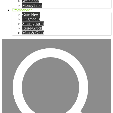
Wein doch
MoneyTalks
Promotionen
Gute News
Flugmodus
Smart gespart
Reise-Glück
Meat & Greet