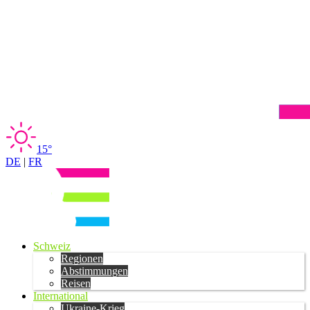
15°
DE
|
FR
Schweiz
Regionen
Abstimmungen
Reisen
International
Ukraine-Krieg