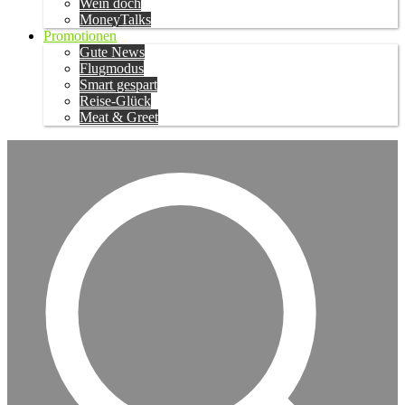
Wein doch
MoneyTalks
Promotionen
Gute News
Flugmodus
Smart gespart
Reise-Glück
Meat & Greet