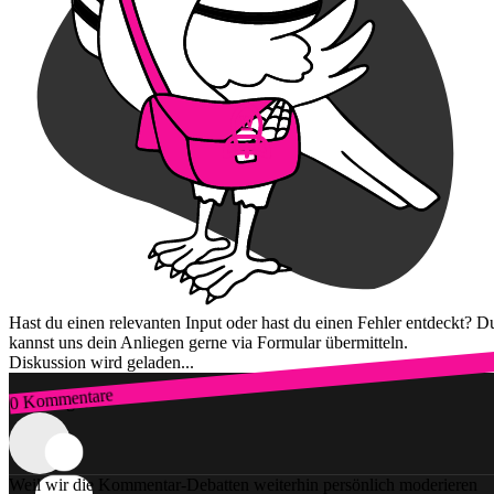
Hast du einen relevanten Input oder hast du einen Fehler entdeckt? D
kannst uns dein Anliegen gerne via Formular übermitteln.
Diskussion wird geladen...
0 Kommentare
Zum Login
Weil wir die Kommentar-Debatten weiterhin persönlich moderieren