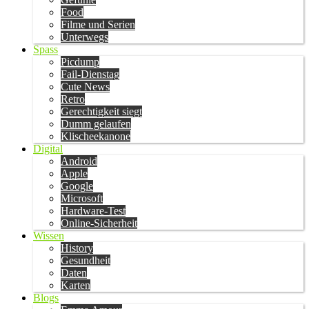
Food
Filme und Serien
Unterwegs
Spass
Picdump
Fail-Dienstag
Cute News
Retro
Gerechtigkeit siegt
Dumm gelaufen
Klischeekanone
Digital
Android
Apple
Google
Microsoft
Hardware-Test
Online-Sicherheit
Wissen
History
Gesundheit
Daten
Karten
Blogs