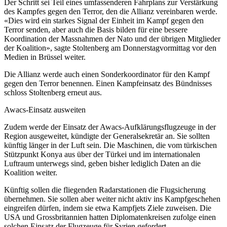
Der Schritt sei Teil eines umfassenderen Fahrplans zur Verstärkung
des Kampfes gegen den Terror, den die Allianz vereinbaren werde.
«Dies wird ein starkes Signal der Einheit im Kampf gegen den
Terror senden, aber auch die Basis bilden für eine bessere
Koordination der Massnahmen der Nato und der übrigen Mitglieder
der Koalition», sagte Stoltenberg am Donnerstagvormittag vor den
Medien in Brüssel weiter.
Die Allianz werde auch einen Sonderkoordinator für den Kampf
gegen den Terror benennen. Einen Kampfeinsatz des Bündnisses
schloss Stoltenberg erneut aus.
Awacs-Einsatz ausweiten
Zudem werde der Einsatz der Awacs-Aufklärungsflugzeuge in der
Region ausgeweitet, kündigte der Generalsekretär an. Sie sollten
künftig länger in der Luft sein. Die Maschinen, die vom türkischen
Stützpunkt Konya aus über der Türkei und im internationalen
Luftraum unterwegs sind, geben bisher lediglich Daten an die
Koalition weiter.
Künftig sollen die fliegenden Radarstationen die Flugsicherung
übernehmen. Sie sollen aber weiter nicht aktiv ins Kampfgeschehen
eingreifen dürfen, indem sie etwa Kampfjets Ziele zuweisen. Die
USA und Grossbritannien hatten Diplomatenkreisen zufolge einen
solchen Einsatz der Flugzeuge für Syrien gefordert.