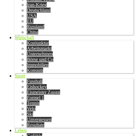
Iran-Krieg
Deutschland
USA
EU
Russland
China
Wirtschaft
Konjunktur
Arbeitsmarkt
Unternehmen
Börse und Co
Immobilien
Konsum
Sport
Fussball
Eishockey
Eismeister Zaugg
Formel 1
Tennis
Velo
Ski
Unvergessen
Resultate
Leben
Gefühle