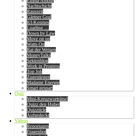
Emma Amour
Nachtschicht
Rauszeit
Gärtner Graf
KI-Kosmos
Loading …
Down by Law
Move on up
Watts On
Rat der Weisen
MoneyTalks
Sektenblog
Work in Progress
Top Job
Zugestiegen
Madame Energie
Smart gespart
Quiz
Mini-Kreuzworträtsel
Quizz den Huber
Quizzticle
Aufgedeckt
Videos
Reportagen
Fragenbot