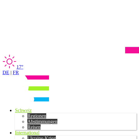
17°
DE
|
FR
Schweiz
Regionen
Abstimmungen
Reisen
International
Ukraine-Krieg