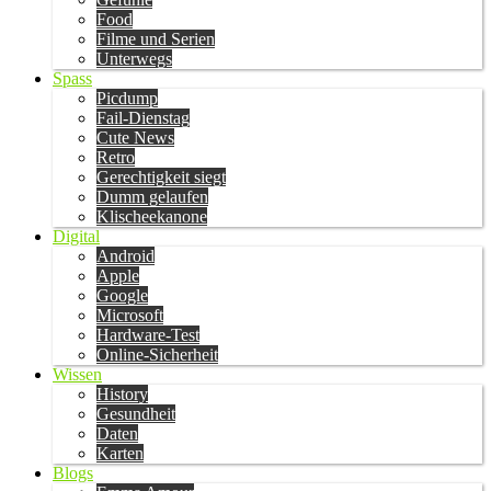
Food
Filme und Serien
Unterwegs
Spass
Picdump
Fail-Dienstag
Cute News
Retro
Gerechtigkeit siegt
Dumm gelaufen
Klischeekanone
Digital
Android
Apple
Google
Microsoft
Hardware-Test
Online-Sicherheit
Wissen
History
Gesundheit
Daten
Karten
Blogs