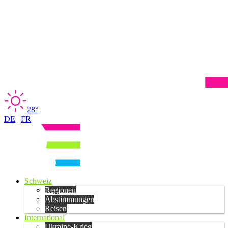
28°
DE
|
FR
Schweiz
Regionen
Abstimmungen
Reisen
International
Ukraine-Krieg