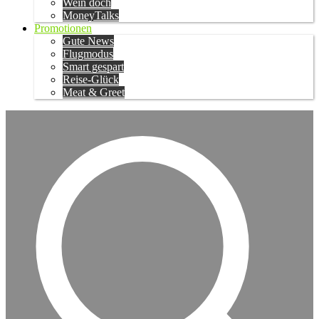
Wein doch
MoneyTalks
Promotionen
Gute News
Flugmodus
Smart gespart
Reise-Glück
Meat & Greet