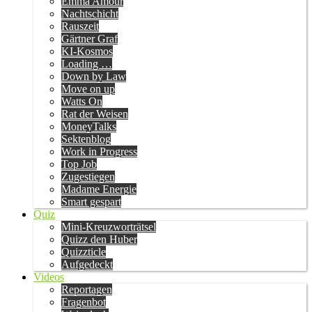
Emma Amour
Nachtschicht
Rauszeit
Gärtner Graf
KI-Kosmos
Loading …
Down by Law
Move on up
Watts On
Rat der Weisen
MoneyTalks
Sektenblog
Work in Progress
Top Job
Zugestiegen
Madame Energie
Smart gespart
Quiz
Mini-Kreuzworträtsel
Quizz den Huber
Quizzticle
Aufgedeckt
Videos
Reportagen
Fragenbot