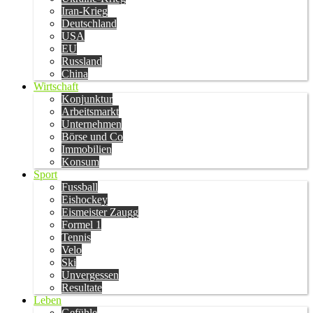
Iran-Krieg
Deutschland
USA
EU
Russland
China
Wirtschaft
Konjunktur
Arbeitsmarkt
Unternehmen
Börse und Co
Immobilien
Konsum
Sport
Fussball
Eishockey
Eismeister Zaugg
Formel 1
Tennis
Velo
Ski
Unvergessen
Resultate
Leben
Gefühle